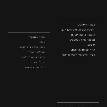
לצפייה
אופנה
ושופינג
הסדרה איטלקים
"לסינייה קוצ'ינה" סרט תיעודי קצר
הרצאות בנושא אומנות
אופנה איטלקית
מקומות שלא מפספסים
שופינג
טוסקנה
שופינג הכי שווה במילאנו
ערוץ האומנות והקולנוע
הסיילים מתחילים
הסלון הוירטואלי – שיחות וידאו
שבוע האופנה במילאנו
ווינטג' בפירנצה
גוצ'י גארדן בפירנצה
סיורים
וסדנאות