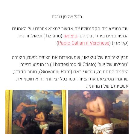
הדגל של סן ג'ורג'יו
עוד במוזיאונים הקפיטוליניים אפשר למצוא ציורים של האמנים 
המפורסמים ביותר, ביניהם, 
טיציאנו
 (Tiziano) ופאולו ורונזה 
(קליארי) (
Paolo Caliari il Veronese
).
מבין יצירותיו של טיציאנו, שמשאירות את הצופה נפעם, היצירה 
"טבילתו של ישו" (Il battesimo di Cristo) בו מופיע בפינה 
הימנית התחתונה, ג'ובאני ראם (Giovanni Ram), סוחר ספרדי, 
שהזמין מטיציאנו את הציור, וכמו בכל יצירותיו, הוא חושף את 
אנושיותם של דמויותיו.