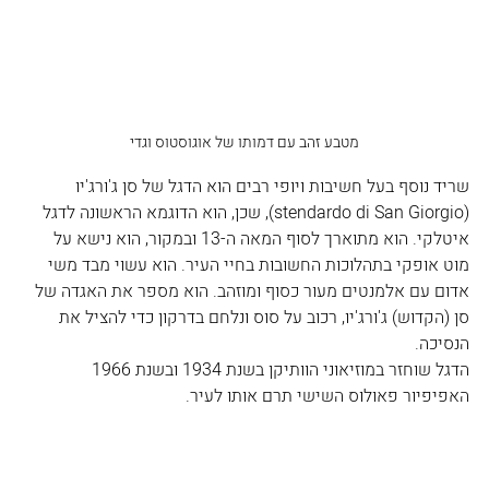
מטבע זהב עם דמותו של אוגוסטוס וגדי
שריד נוסף בעל חשיבות ויופי רבים הוא הדגל של סן ג'ורג'יו 
(stendardo di San Giorgio), שכן, הוא הדוגמא הראשונה לדגל 
איטלקי. הוא מתוארך לסוף המאה ה-13 ובמקור, הוא נישא על 
מוט אופקי בתהלוכות החשובות בחיי העיר. הוא עשוי מבד משי 
אדום עם אלמנטים מעור כסוף ומוזהב. הוא מספר את האגדה של 
סן (הקדוש) ג'ורג'יו, רכוב על סוס ונלחם בדרקון כדי להציל את 
הנסיכה.
הדגל שוחזר במוזיאוני הוותיקן בשנת 1934 ובשנת 1966 
האפיפיור פאולוס השישי תרם אותו לעיר.