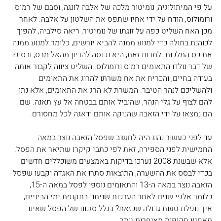
על פי המיתולוגיה, נומיטור מלכה של אלבה לונגה, וסבם של רמוס 
ורומולוס, הודח על ידי אחיו שתפס את השלטון על אלבה. לאחר 
מכן האח השליט כפה על זוגתו של נומיטור, ריאה סילביה, להפוך 
לכוהנת בתולה כדי למנוע ממנה להביא יורשים, כלומר למנוע ממנה 
את כס המלכות. למרות זאת, היא נכנסה להריון מהאל מרס, ובסופו 
של דבר נולדו התאומים רמוס ורומולוס. השליט ציווה לקבור אותה 
בעודה בחיים, והכריח את אח משרתו להרוג את התאומים 
ולהשליכם לנהר הטיבר. המשרת לא הרג את התאומים, אלא נתן 
להם לצוף על גלי הנהר, שהוביל אותם בבטחה אל עץ תאנה. שם 
הם נמצאו על ידי הזאבה שהניקה אותם ודאגה לכל מחסורם.
עד לפני כעשור נהוג היה לחשוב שפסל הזאבה נוצר במאה 
החמישית לפני הספירה, זאת לפי כתבי קיקרו שתיאר את הפסל. 
אלא שבשנת 2008 נערכו בדיקות באמצעים משוכללים חדשים 
בכדי לבסס את ההשערה, התוצאות סתרו את האגדה וקבעו שפסל 
הזאבה נוצר במאה ה-13 והתאומים נוספו לפסל במאה ה-15, 
כלומר אלפי שנים לאחר הערכות שניתנו בתקופת ימי הביניים, 
איך נופלת טעות גדולה שכזאת? בגלל סגנונו של הפסל שאינו 
מאפיין תקופות מאוחרות יותר.