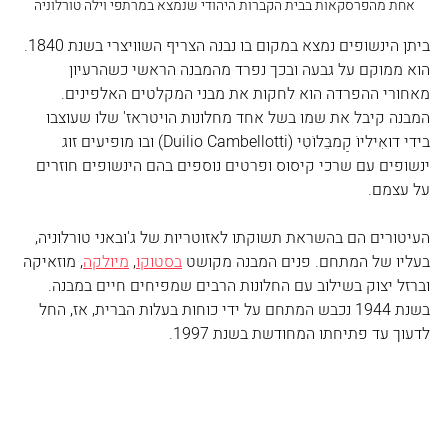
אחת מהפרסקאות בבית הקברות היהודי שנמצא במרתפי וילה טורלוניה
ביתן הינשופים נמצא במקום בו נבנה הצריף השוויצרי בשנת 1840. 
הוא ממוקם על גבעה ובכך נפרד מהמבנה הראשי כשהרעיון 
מאחורי ההפרדה הוא לחקות את מבני המקלטים האלפינים. 
המבנה קיבל את שמו בשל אחד מחלונות הויטראז' שלו שעוצבו 
בידי דוּאִיליוֹ קַמבֵּלוֹטִי (Duilio Cambellotti) ובו מופיעים זוג 
ינשופים עם שרכי קיסוס ופרטים נוספים בהם הינשופים חוזרים 
על עצמם.
העיטורים הם בהשראת תשוקתו לאזוטריות של ג'ובאני טורלוניה, 
בעליו של המתחם. פנים המבנה מקושט 
בסטוקו
, 
מיולקה
, מוזאיקה 
וברזל יצוק בשילוב עם החלונות הרבים שמפיחים חיים במבנה.
בשנת 1944 נכבש המתחם על ידי כוחות בעלות הברית, אז, החל 
לדעוך עד פתיחתו המחודשת בשנת 1997.