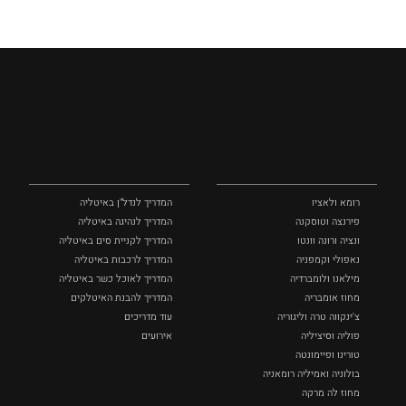
מקומות
מדריכים
ומסלולים
ומידע
רומא ולאציו
המדריך לנדל"ן באיטליה
פירנצה וטוסקנה ‏
המדריך לנהיגה באיטליה
ונציה ורונה וונטו
המדריך לקניית סים באיטליה
נאפולי‏ וקמפניה
המדריך לרכבות באיטליה
מילאנו ולומברדיה
המדריך לאוכל כשר באיטליה
מחוז אומבריה
המדריך להבנת האיטלקים
צ'ינקווה טרה וליגוריה
עוד מדריכים
פוליה וסיציליה ‏
אירועים
טורינו ופיימונטה
בולוניה ואמיליה רומאניה
מחוז לה מרקה