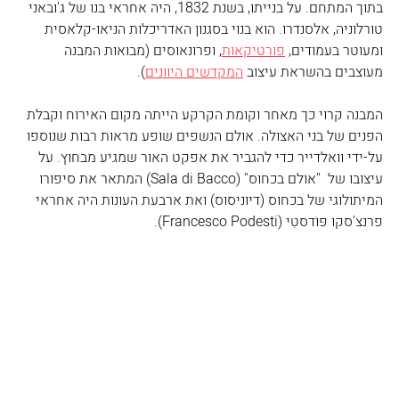
בתוך המתחם. על בנייתו, בשנת 1832, היה אחראי בנו של ג'ובאני 
טורלוניה, אלסנדרו. הוא בנוי בסגנון האדריכלות הניאו-קלאסית 
ומעוטר בעמודים, 
פורטיקאות
, ופרונאוסים (מבואות המבנה 
מעוצבים בהשראת עיצוב 
המקדשים היוונים
).
המבנה קרוי כך מאחר וקומת הקרקע הייתה מקום האירוח וקבלת 
הפנים של בני האצולה. אולם הנשפים שופע מראות רבות שנוספו 
על-ידי וואלדייר כדי להגביר את אפקט האור שמגיע מבחוץ. על 
עיצובו של  "אולם בכחוס" (Sala di Bacco) המתאר את סיפורו 
המיתולוגי של בכחוס (דיוניסוס) ואת ארבעת העונות היה אחראי 
פרנצ'סקו פּוֹדסטִי (Francesco Podesti).