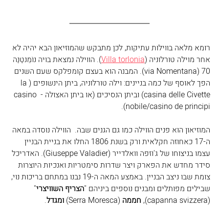
רומא מלאה בווילות עתיקות, לכן מתבקש שהמוזיאון הבא יהיה לא 
אחר מוילה טורלוניה (
Villa torlonia
). הווילה נמצאת בויה נוֹמֵנטַנַה 
70 (via Nomentana). המבנה הוא בעצם קומפלקס שעם השנים 
הפך לאוסף של כמה בניינים: וילה טורלוניה, ביתן הינשופים (la 
casina delle Civette) וביתן הנסיכים (או ביתן האצולה - casino 
nobile/casino de principi).
המוזיאון הוא פנים הווילה כמו גם הגנים שבה.  הווילה נוסדה במאה 
ה-17 כאחוזה חקלאית ורק בשנת 1806 החלו את בניית הבניין 
עצמו בניצוחו של ג'וזפה וואלדייר (Giuseppe Valadier). האדריכל 
סידר מחדש את הפארק ויצר שדרות סימטריות ואנכיות היוצרות 
צומת שבו ניצב הבניין. באמצע המאה ה-19 נבנו במתחם בריכות נוי, 
שבילים מפותלים ומבנים נוספים ביניהם "
הצריף השוויצרי
" 
(capanna svizzera), 
חממה 
(Serra Moresca) 
ומגדל
.