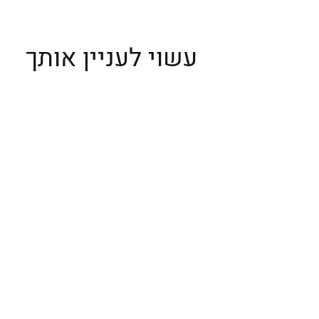
לא רק הקולוסיאום והוותיקן - חמישה מקומות
מרהיבים ביופיים ברומא
עשוי לעניין אותך