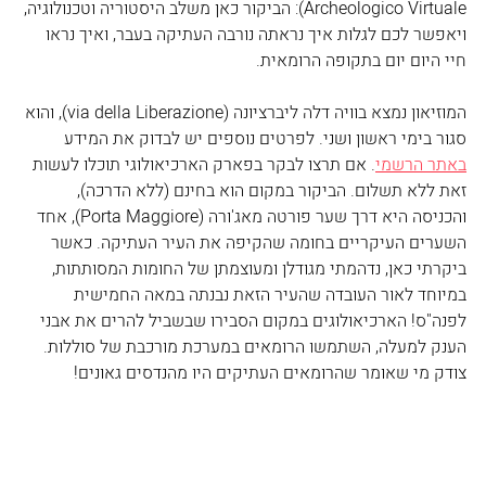
Archeologico Virtuale): הביקור כאן משלב היסטוריה וטכנולוגיה, 
ויאפשר לכם לגלות איך נראתה נורבה העתיקה בעבר, ואיך נראו 
חיי היום יום בתקופה הרומאית. 
המוזיאון נמצא בוויה דלה ליברציונה (via della Liberazione), והוא 
סגור בימי ראשון ושני. לפרטים נוספים יש לבדוק את המידע 
באתר הרשמי
. אם תרצו לבקר בפארק הארכיאולוגי תוכלו לעשות 
זאת ללא תשלום. הביקור במקום הוא בחינם (ללא הדרכה), 
והכניסה היא דרך שער פורטה מאג'ורה (Porta Maggiore), אחד 
השערים העיקריים בחומה שהקיפה את העיר העתיקה. כאשר 
ביקרתי כאן, נדהמתי מגודלן ומעוצמתן של החומות המסותתות, 
במיוחד לאור העובדה שהעיר הזאת נבנתה במאה החמישית 
לפנה"ס! הארכיאולוגים במקום הסבירו שבשביל להרים את אבני 
הענק למעלה, השתמשו הרומאים במערכת מורכבת של סוללות. 
צודק מי שאומר שהרומאים העתיקים היו מהנדסים גאונים!