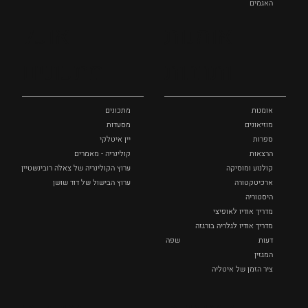
האגמים
איטליה הנסתרת
אומנות
אוכל
כל המקומות
ותרבות
ומתכונים
אומנות
מתכונים
מוזיאונים
מסעדות
ספרות
יין איטלקי
הרצאות
קולינריה - מאמרים
קולנוע ומוסיקה
ערוץ הקולינריה של צאלה רובינשטיין
ארכיטקטורה
ערוץ הבישול של דוד שושן
היסטוריה
מדריך אודיו לאופיצי
מדריך אודיו לגלריה בורגזה
דעות
שפה
המגזין
ציר הזמן של איטליה