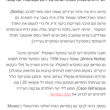
נורמה היא עיר מימי הביניים, ושמה דומה מאד לנורבה (Norba), 
האתר הארכיאולוגי שצמוד אליה והיה בעבר עיר רומאית. גם 
נורמה וגם נורבה מצדיקות ביקור זריז, ולו כדי לטעום את האוכל 
המקומי... נורמה ידועה בזכות הריקוטה שלה, שמן הזית והערמונים 
שגדלים ביערות שמסביב (אם תגיעו לאזור בסוף אוקטובר תוכלו 
להשתתף בפסטיבל הערמונים המתקיים בעיירה). 
חובבי מתוקים ירצו לבקר במפעל השוקולד "אנטיקה נורבה" 
(Antica Norba), שנוסד בשנת 1956. בתוך המפעל תוכלו למצוא 
גם מוזיאון קטן המוקדש לשוקולד, ובו מידע מעניין על פולי הקקאו 
היקרים. במקום מתקיימות לעיתים קרובות גם סדנאות, ובמהלכן 
מכינים המשתתפים שוקולד בעיצוב אישי. וכמובן שהביקור כולל 
גם טעימות! המוזיאון ממוקם בוויה קאפו דל אקוואה 20 (via 
Capo dell’acqua), ממש ליד יער האלונים שבקצה העיירה. 
לפרטים יש לבדוק את 
אתר המוזיאון
. 
בנוסף, כדאי לבקר גם במוזיאון הארכיאולוגי הווירטואלי (Museo 