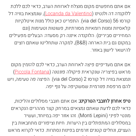
אם אתם מחפשים מקום מוצלח לארוחת הערב, כדאי לכם ללכת 
ללוקנדה דה ולנטינו (
Locanda da Valentino
), שנמצאת בוויה דל 
קורסו 56 (via del Corso). התפריט כאן כולל מנות איטלקיות 
קלאסיות ומנות רומאיות מסורתיות, פשוטות וטעימות (וגם 
המחירים סבירים). הלוקנדה איננה רק מסעדה: הבעלים מפעילים 
במקום גם בית הארחה (B&B), למקרה שתחליטו שאתם רוצים 
להישאר לישון באזור.
אם אתם מעדיפים פיצה לארוחת הערב, כדאי לכם להזמין מקום 
מראש בפיצריה שנקראית פיקולה פונטנה (
Piccola Fontana
) 
ונמצאת בוויה דל קורסו 2 (via del Corso). הפיצה פה טעימה, ויש 
להם מרפסת פנורמית שמשקיפה על נוף יפה.
טיפ אחרון לחובבי הטרקינג:
 אם אתם חובבי מסלולים והליכות, 
כדאי לכם לדעת שאתם נמצאים במרחק קצר מההרים הנקראים 
מונטי לפיני (Monti Lepini). זהו אזור יפה במיוחד, ועשיר 
במסלולים המתפתלים בין היערות. חיות וציפורים מתחבאות בין 
העצים, ונחלים קטנים זורמים בפינות נסתרות. כדאי לקרוא מראש 