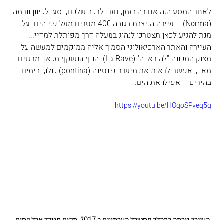
לאחר המסע הזה אחורה בזמן, חזרו לרכב שלכם, וסעו לכיוון נורמה 
(Norma) – עיירה הניצבת בגובה 400 מטרים מעל פני הים. על 
מנת להגיע לכאן תצטרכו לנהוג במעלה דרך מפותלת למדיי... 
העיירה והאתר הארכיאולוגי הסמוך אליה ממוקמים למעשה על 
מצוק המכונה "לה ראווה" (La Rave). הנוף הנשקף מכאן  מרשים 
מאד, ואפשר לראות את מישור פונטינה (pontina) כולו, ובימים 
בהירים – אפילו את הים.
https://youtu.be/HOqoSPveq5g
העיירה נורמה במהלך פסטיבל הערמונים ב 2017. מקום מבודד אבל קסום...