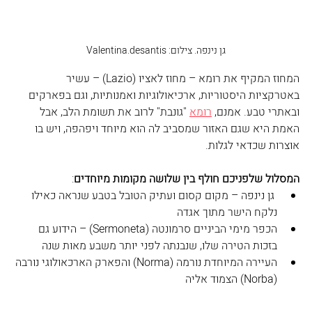
גן נינפה. צילום: Valentina.desantis
המחוז המקיף את רומא – מחוז לאציו (Lazio) – עשיר 
באטרקציות היסטוריות, ארכיאולוגיות ואמנותיות, וגם בפארקים 
ובאתרי טבע. אמנם, 
רומא
 "גונבת" לרוב את תשומת הלב, אבל 
האמת היא שגם האזור שמסביב לה הוא מיוחד ויפהפה, ויש בו 
אוצרות שכדאי לגלות.
המסלול שלפניכם חולף בין שלושה מקומות מיוחדים
:
 גן נינפה – מקום קסום ועתיק הטובל בטבע שנראה כאילו 
נלקח הישר מתוך אגדה
הכפר מימי הביניים סרמונטה (Sermoneta) – הידוע גם 
בזכות הטירה שלו, שנבנתה לפני יותר משבע מאות שנה
העיירה המיוחדת נורמה (Norma) והפארק הארכאולוגי נורבה 
(Norba) הצמוד אליה