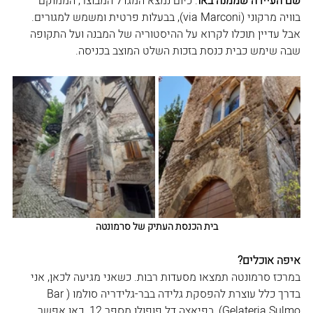
שם העיירה שממנה באו
. כיום נמצא המגדל המבוצר, הממוקם 
בוויה מרקוני (via Marconi), בבעלות פרטית ומשמש למגורים. 
אבל עדיין תוכלו לקרוא על ההיסטוריה של המבנה ועל התקופה 
שבה שימש כבית כנסת בזכות השלט המוצב בכניסה.
בית הכנסת העתיק של סרמונטה
איפה אוכלים?
במרכז סרמונטה תמצאו מסעדות רבות. כשאני מגיעה לכאן, אני 
בדרך כלל עוצרת להפסקת גלידה בבר-גלידריה סולמו (Bar 
Gelateria Sulmo), בפיאצה דל פופולו מספר 12. כאן אפשר 