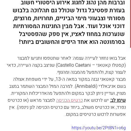
וברבות מהן נהוג לחגוג אירוע היסטורי חשוב 
בעזרת פסטיבל גדול שכולל גם תהלוכה בלבוש 
מסורתי וצבעוני מימי הביניים, תחרויות, מרוצים, 
דוכני אוכל ועוד. אבל מבין החגיגות המסורתיות 
שנערכות במחוז לאציו, אין ספק שהפסטיבל 
בסרמונטה הוא אחד היפים והחשובים ביותר!
אבל בואו נחזור לעיירה עצמה: לאחר שתטפסו ותגיעו למבצר 
(קסטלו קאטאני – Castello Caetani) שניצב בקצה העיירה, כדאי 
לעצור קצת, ולהתפעל מהמבנה ומהנוף.
מבצר קאטאני נבנה במקור במאה ה-13, על ידי משפחת אצולה 
בשם אניבאלדי (Annibaldi). למרבה המזל המבצר השתמר במצב 
מצוין, ועדיין ניתן לבקר במקום ולהתפעל מהאדריכלות המקורית.
שימו לב:
 יש לרכוש את 
כרטיס הכניסה
 למבצר מראש (או ככרטיס 
נפרד, או ככרטיס משולב, ביחד עם כרטיס הכניסה לגן נינפה). אין 
אפשרות לרכוש כרטיסים במקום.  
https://youtu.be/2Pt8N1i-o6g