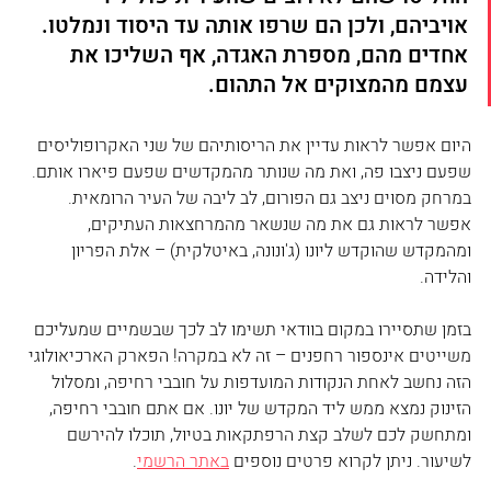
אויביהם, ולכן הם שרפו אותה עד היסוד ונמלטו. 
אחדים מהם, מספרת האגדה, אף השליכו את 
עצמם מהמצוקים אל התהום.
היום אפשר לראות עדיין את הריסותיהם של שני האקרופוליסים 
שפעם ניצבו פה, ואת מה שנותר מהמקדשים שפעם פיארו אותם. 
במרחק מסוים ניצב גם הפורום, לב ליבה של העיר הרומאית. 
אפשר לראות גם את מה שנשאר מהמרחצאות העתיקים, 
ומהמקדש שהוקדש ליונו (ג'ונונה, באיטלקית) – אלת הפריון 
והלידה. 
בזמן שתסיירו במקום בוודאי תשימו לב לכך שבשמיים שמעליכם 
משייטים אינספור רחפנים – זה לא במקרה! הפארק הארכיאולוגי 
הזה נחשב לאחת הנקודות המועדפות על חובבי רחיפה, ומסלול 
הזינוק נמצא ממש ליד המקדש של יונו. אם אתם חובבי רחיפה, 
ומתחשק לכם לשלב קצת הרפתקאות בטיול, תוכלו להירשם 
לשיעור. ניתן לקרוא פרטים נוספים 
באתר הרשמי
. 