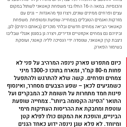
והכנסיות. במאה ה-16 החלו בני משפחת קאטאני לשתול במקום 
עצים ופרחים ממינים שונים, ויצרו נוף מהאגדות – גנים עם 
מזרקות ואגמים הטובלים בצמחייה שופעת ומטופחת. משפחת 
קאטאני הביאה צמחים חדשים ובלתי מוכרים (באותם הימים) לגן, 
וביניהם גם צמחים אקזוטיים ונדירים, ויצרה גן בסגנון אנגלי שבליבו 
ניצבת קרן קאטאני, שנוסדה ידי הנסיכה לליה קאטני, ועוסקת 
בשימור הפארק.
כיום מתפרש פארק נינפה המרהיב על פני לא 
פחות מ-80 קמ"ר, ומארח בתוכו כ-1300 מיני 
צמחים ופרחים. קשה שלא להתרגש ולהתפעל 
כשמגיעים לכאן – שפע הצבעים מסחרר, ואינסוף 
פינות חמד מתחרות על תשומת לב המבקרים ועל 
התואר "הפינה הקסומה ביותר". צמחייה שופעת 
עוטפת ומחבקת את ההריסות העתיקות מימי 
הביניים, והופכת את המקום כולו לפלא קטן 
ומיוחד. לא פלא שגן נינפה ידוע כאחד הגנים 