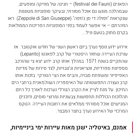
הפאנים (festival dei Fauni) – חגיגה של מוזיקה ומופעים, 
שבמהלכה מוגש גם אוכל מסורתי, ובעיקר סופגניות מטוגנות 
שנקראות "זפולה די סן ג'וזפה" (Zeppole di San Giuseppe). ראו 
הוזהרתם – אי אפשר לעמוד בפני הסופגניות הפריכות הממולאות 
בקרם מתוק בטעם וניל...
אירוע ידוע נוסף נערך ביום ראשון השני של חודש אוקטובר. אז 
עורכת העיירה שחזור היסטורי של קרב לפאנטו (Lepanto) 
שהתקיים בשנת 1571. במהלך אותו קרב ידוע יצא צי שהורכב 
מספינות ספרדיות, וונציאניות וג'נובזיות, לצד סירות של מדינת 
האפיפיור ומשפחת סבויה, והביס את הצי הטורקי. בזכות אותו 
קרב נעצרה התפשטותה של האימפריה העות'מאנית ברחבי הים 
התיכון. על מנת לציין את הקרב הגורלי נערכות לאורך כל היום 
תהלוכות הכוללות תחפושות צבעוניות ומרוצי סוסים, ודוכנים 
המגישים אוכל מסורתי ממלאים את רחובות העיירה. הטקס 
המרכזי של האירוע נערך בחצר המבצר.
אמנם, באיטליה ישנן מאות עיירות ימי ביניימיות, 