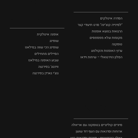
לצפייה
אופנה
ושופינג
הסדרה איטלקים
"לסינייה קוצ'ינה" סרט תיעודי קצר
הרצאות בנושא אומנות
אופנה איטלקית
מקומות שלא מפספסים
שופינג
טוסקנה
שופינג הכי שווה במילאנו
ערוץ האומנות והקולנוע
הסיילים מתחילים
הסלון הוירטואלי – שיחות וידאו
שבוע האופנה במילאנו
ווינטג' בפירנצה
גוצ'י גארדן בפירנצה
סיורים
וסדנאות
סיורים קולינרים בטוסקנה עם אריאלה בנקיר
ארוחות וסדנאות עם השף דוד שושן
צאלה רובינשטיין - סיורים וסדנאות בישול בטוסקנה