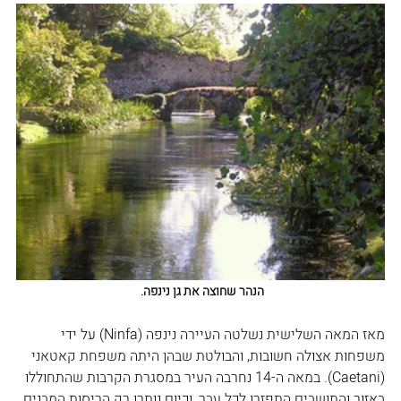
הנהר שחוצה את גן נינפה. 
מאז המאה השלישית נשלטה העיירה נינפה (Ninfa) על ידי 
משפחות אצולה חשובות, והבולטת שבהן היתה משפחת קאטאני 
(Caetani). במאה ה-14 נחרבה העיר במסגרת הקרבות שהתחוללו 
באזור והתושבים התפזרו לכל עבר, וכיום נותרו רק הריסות המבנים 