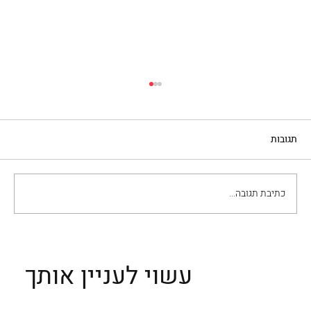
תגובות
כתיבת תגובה...
ביקור מחוץ לרומא - ווילה אדריאנה, ווילה
ד'אסטה, ומרחצאות טיבולי
עשוי לעניין אותך