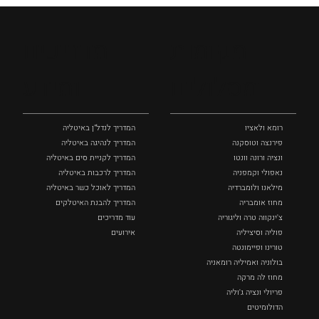
מקומות
מדריכים
ומסלולים
ומידע
רומא ולאציו
המדריך לנדל"ן באיטליה
פירנצה וטוסקנה ‏
המדריך לנהיגה באיטליה
ונציה ורונה וונטו
המדריך לקניית סים באיטליה
נאפולי‏ וקמפניה
המדריך לרכבות באיטליה
מילאנו ולומברדיה
המדריך לאוכל כשר באיטליה
מחוז אומבריה
המדריך להבנת האיטלקים
צ'ינקווה טרה וליגוריה
עוד מדריכים
פוליה וסיציליה ‏
אירועים
טורינו ופיימונטה
בולוניה ואמיליה רומאניה
מחוז לה מרקה
פריולי ונציה ג'וליה
הדולומיטים