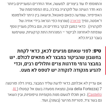
והתווספו לו עוד ביצורים. למעשה, אחד החדרים המעניינים ביותר 
הוא חדר השינה של לוקרציה בורג'ה, בתו המפורסמת של 
האפיפיור, שנודעה כפאם פאטאל, ונישאה בין היתר לאלפונסו 
ד'אסטה, נסיך 
פרארה
 (שנרצח כפי הנראה בידי אחיה של 
לוקרציה).  כדאי כמובן לבקר בחדרים זה, וגם בחלק מעניין נוסף 
שנפתח לאחרונה לביקור – המנהרות התת קרקעיות, ששימשו 
בעבר כבית כלא. 
טיפ
: לפני שאתם מגיעים לכאן, כדאי לקחת 
בחשבון שהביקור במבצר לא מתאים לכולם. יש 
במבצר גרמי מדרגות צרים ותלולים רבים, וכדי 
להגיע מנקודה לנקודה יש לטפס לא מעט.  
אם עדיין לא אכלתם, כדאי לדעת שליד המבצר, בוויה דלה פורטצה 
7 (via della Fortezza), נמצאת מסעדה בשם אל קסטלו (
Al 
Castello
). כאן תוכלו לטעום מנות מקומיות טיפוסיות, ובין השאר 
גם בשר ציד, פטריות מהיער (בעונה), ועוד. 