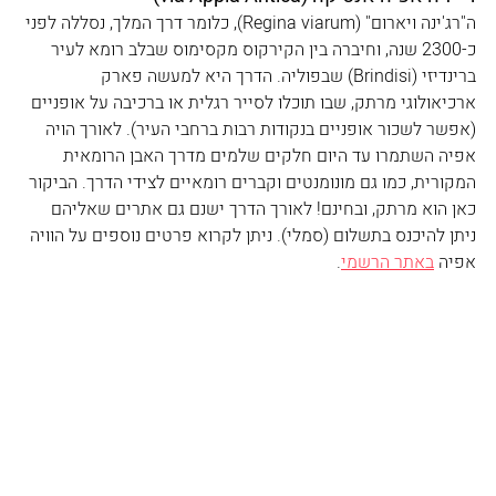
ה"רג'ינה ויארום" (Regina viarum), כלומר דרך המלך, נסללה לפני 
כ-2300 שנה, וחיברה בין הקירקוס מקסימוס שבלב רומא לעיר 
ברינדיזי (Brindisi) שבפוליה. הדרך היא למעשה פארק 
ארכיאולוגי מרתק, שבו תוכלו לסייר רגלית או ברכיבה על אופניים 
(אפשר לשכור אופניים בנקודות רבות ברחבי העיר). לאורך הויה 
אפיה השתמרו עד היום חלקים שלמים מדרך האבן הרומאית 
המקורית, כמו גם מונומנטים וקברים רומאיים לצידי הדרך. הביקור 
כאן הוא מרתק, ובחינם! לאורך הדרך ישנם גם אתרים שאליהם 
ניתן להיכנס בתשלום (סמלי). ניתן לקרוא פרטים נוספים על הוויה 
אפיה 
באתר הרשמי
.