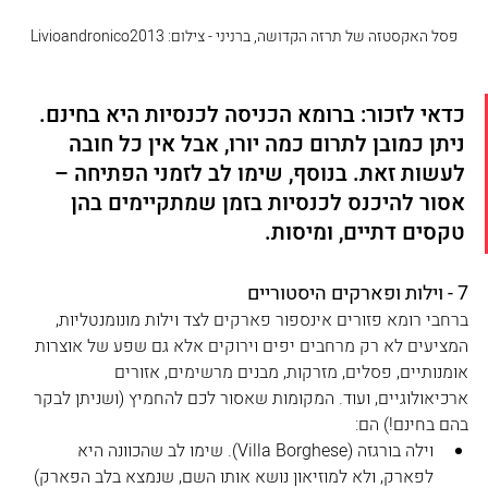
פסל האקסטזה של תרזה הקדושה, ברניני - צילום: Livioandronico2013
כדאי לזכור: ברומא הכניסה לכנסיות היא בחינם. 
ניתן כמובן לתרום כמה יורו, אבל אין כל חובה 
לעשות זאת. בנוסף, שימו לב לזמני הפתיחה – 
אסור להיכנס לכנסיות בזמן שמתקיימים בהן 
טקסים דתיים, ומיסות.
7 - וילות ופארקים היסטוריים
ברחבי רומא פזורים אינספור פארקים לצד וילות מונומנטליות, 
המציעים לא רק מרחבים יפים וירוקים אלא גם שפע של אוצרות 
אומנותיים, פסלים, מזרקות, מבנים מרשימים, אזורים 
ארכיאולוגיים, ועוד. המקומות שאסור לכם להחמיץ (ושניתן לבקר 
בהם בחינם!) הם: 
וילה בורגזה (Villa Borghese). שימו לב שהכוונה היא 
לפארק, ולא למוזיאון נושא אותו השם, שנמצא בלב הפארק)