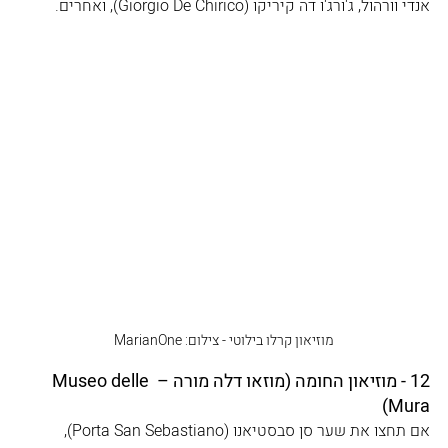
אנדי וורהול, ג'ורג'ו דה קיריקו (Giorgio De Chirico), ואחרים.
מוזיאון קרלו בילוטי - צילום: MarianOne
12 - מוזיאון החומה (מוזאו דלה מורה – Museo delle 
Mura)
אם תחצו את שער סן סבסטיאנו (Porta San Sebastiano), 