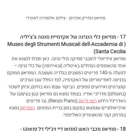
מוזיאון הנדריק אנדרסן ‏ - צילום: אלסנדרה לאונרדי
17 - מוזיאון כלי הנגינה של אקדמיית סנטה צ'צ'יליה 
(Museo degli Strumenti Musicali dell-Accademia di 
Santa Cecilia)
מוזיאון אידיאלי לחובבי מוזיקה וכלי נגינה. כאן תוכלו למצוא את 
אחד מהאוספים הגדולים באיטליה (ובאירופה) של כלי נגינה – 
למעלה מ-140 פריטים המוצגים בגלריה מעוצבת. המוזיאון ממוקם 
בכניסה לאודיטוריום של האקדמיה, לצד החלל שבו נערכים 
קונצרטים ואירועים נוספים. הביקור עצמו הוא בחינם, וניתן לשכור 
(בתשלום) מדריכי אודיו. בצמוד נמצא גם מוזיאון קטן בעיצובו של 
האדריכל הידוע 
רנצו פיאנו 
(Renzo Piano), ובו פריטים 
ארכיאולוגיים שנמצאו במקום בזמן בניית המתחם. 
המוזיאון 
נמצא 
במרחק קצר מהאצטדיון האולימפי.
18 - מוזיאון מכבי האש (מוזאו דיי ויג'ילי דל פואוקו - 