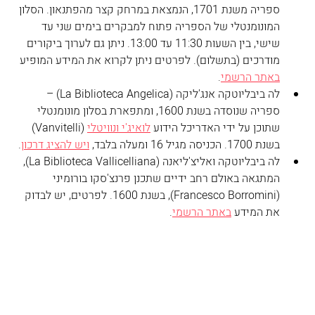
ספריה משנת 1701, הנמצאת במרחק קצר מהפתנאון. הסלון 
המונומנטלי של הספריה פתוח למבקרים בימים שני עד 
שישי, בין השעות 11:30 עד 13:00. ניתן גם לערוך ביקורים 
מודרכים (בתשלום). לפרטים ניתן לקרוא את המידע המופיע 
באתר הרשמי
.
לה ביבליוטקה אנג'ליקה (La Biblioteca Angelica) – 
ספריה שנוסדה בשנת 1600, ומתפארת בסלון מונומנטלי 
שתוכן על ידי האדריכל הידוע 
לואיג'י ונוויטלי
 (Vanvitelli) 
בשנת 1700. הכניסה מגיל 16 ומעלה בלבד, 
ויש להציג דרכון
.
לה ביבליוטקה ואליצ'ליאנה (La Biblioteca Vallicelliana), 
המתגאה באולם רחב ידיים שתכנן פרנצ'סקו בורומיני 
(Francesco Borromini), בשנת 1600. לפרטים, יש לבדוק 
את המידע 
באתר הרשמי
.