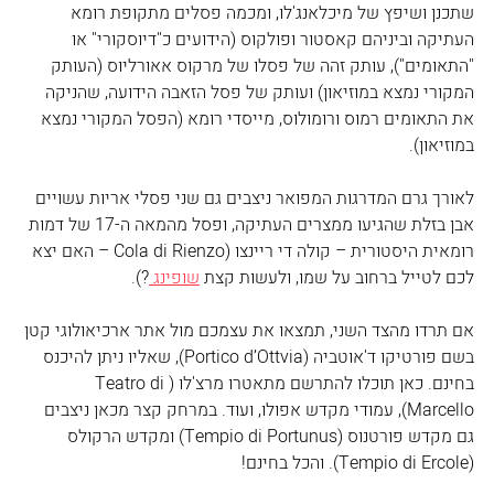
שתכנן ושיפץ של מיכלאנג'לו, ומכמה פסלים מתקופת רומא 
העתיקה וביניהם קאסטור ופולקוס (הידועים כ"דיוסקורי" או 
"התאומים"), עותק זהה של פסלו של מרקוס אאורליוס (העותק 
המקורי נמצא במוזיאון) ועותק של פסל הזאבה הידועה, שהניקה 
את התאומים רמוס ורומולוס, מייסדי רומא (הפסל המקורי נמצא 
במוזיאון). 
לאורך גרם המדרגות המפואר ניצבים גם שני פסלי אריות עשויים 
אבן בזלת שהגיעו ממצרים העתיקה, ופסל מהמאה ה-17 של דמות 
רומאית היסטורית – קולה די ריינצו (Cola di Rienzo – האם יצא 
לכם לטייל ברחוב על שמו, ולעשות קצת 
שופינג 
?).
אם תרדו מהצד השני, תמצאו את עצמכם מול אתר ארכיאולוגי קטן 
בשם פורטיקו ד'אוטביה (Portico d’Ottvia), שאליו ניתן להיכנס 
בחינם. כאן תוכלו להתרשם מתאטרו מרצ'לו (Teatro di 
Marcello), עמודי מקדש אפולו, ועוד. במרחק קצר מכאן ניצבים 
גם מקדש פורטנוס (Tempio di Portunus) ומקדש הרקולס 
(Tempio di Ercole). והכל בחינם!