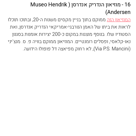
16 - מוזיאון הנדריק אנדרסן (Museo Hendrik 
Andersen)
המוזיאון הזה
 ממוקם בתוך בניין מקסים משנות ה-20, ובתוכו תוכלו 
לראות את ביתו של האמן הנורבגי-אמריקאי הנדריק אנדרסן, ואת 
הסטודיו שלו. בנוסף מוצגות במקום כ-200 יצירות אומנות בסגנון 
נאו-קלאסי, ופסלים רומנטיים. המוזיאון ממוקם בוויה פ. ס. מנצ'יני 
(Via P.S. Mancini), לא רחוק מפיאצה דל פופולו הידועה.