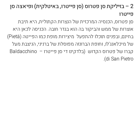
2 – בזיליקת סן פטרוס (סן פייטרו, באיטלקית) ופיאצה סן 
פייטרו 
סן פטרוס, הכנסיה המרכזית של הנצרות הקתולית, היא תיבת 
אוצרות של ממש והביקור בה הוא בגדר חובה. הכניסה לכאן היא 
בחינם, ובפנים תוכלו להתפעל  מיצירות מופת כמו הפייטה (Pietà) 
של מיכלאנג'לו, וחופת הברונזה מפוסלת של ברניני, הניצבת מעל 
קברו של פטרוס הקדוש  (בלדקינו די סן פייטרו – Baldacchino 
di San Pietro).