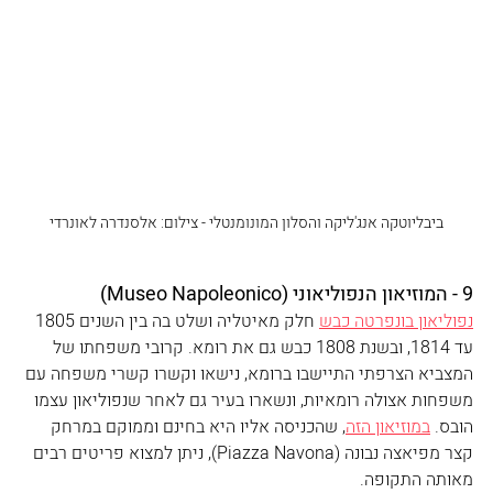
ביבליוטקה אנג'ליקה‏ והסלון המונומנטלי ‏- צילום: אלסנדרה לאונרדי
9 - המוזיאון הנפוליאוני (Museo Napoleonico)
נפוליאון בונפרטה כבש
 חלק מאיטליה ושלט בה בין השנים 1805 
עד 1814, ובשנת 1808 כבש גם את רומא. קרובי משפחתו של 
המצביא הצרפתי התיישבו ברומא, נישאו וקשרו קשרי משפחה עם 
משפחות אצולה רומאיות, ונשארו בעיר גם לאחר שנפוליאון עצמו 
הובס. 
במוזיאון הזה
, שהכניסה אליו היא בחינם וממוקם במרחק 
קצר מפיאצה נבונה (Piazza Navona), ניתן למצוא פריטים רבים 
מאותה התקופה.