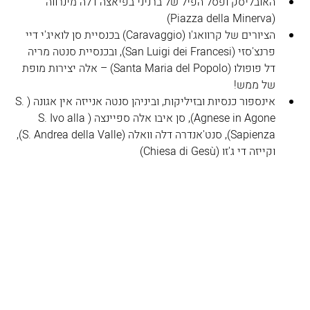
האובליסק ופסל הפיל של ברניני בפיאצה דלה מינרווה 
(Piazza della Minerva)
הציורים של קרוואג'ו (Caravaggio) בכנסיית סן לואיג'י דיי 
פרנצ'סזי (San Luigi dei Francesi), ובכנסיית סנטה מריה 
דל פופולו (Santa Maria del Popolo) – אלה יצירות מופת 
של ממש!
אינספור כנסיות ובזיליקות, וביניהן סנטה אנייזה אין אגונה (S. 
Agnese in Agone), סן איבו אלה ספיינצה (S. Ivo alla 
Sapienza), סנט'אנדרה דלה וואלה (S. Andrea della Valle), 
וקייזה די ג'זו (Chiesa di Gesù)