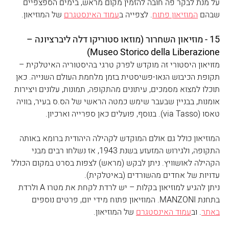
על מנת לבקר פה חובה להזמין מקום מראש, בימים הספצפיים 
שבהם 
המוזיאון פתוח
. לצפייה ב
עמוד האינסטגרם
 של המוזיאון.
15 - מוזיאון השחרור (מוזאו סטוריקו דלה ליברציונה – 
Museo Storico della Liberazione)
מזויאון היסטורי זה מוקדש לפרק טרגי בהיסטוריה האיטלקית – 
תקופת הכיבוש הנאו-פשיסטית בזמן מלחמת העולם השנייה. כאן 
תוכלו למצוא מסמכים, עיתונים מהתקופה, תמונות, עלונים ויצירות 
אומנות, בבניין שבעבר שימש כמטה הראשי של הס.ס בעיר, בוויה 
טאסו (via Tasso). בנוסף, פועלים כאן ספרייה וארכיון. 
המוזיאון כולל גם אולם המוקדש לקהילה היהודית ברומא באותה 
התקופה, ולגירוש המזעזע בשנת 1943, אז נשלחו רבים מבני 
הקהילה לאושוויץ. ניתן לבקש (מראש) לצפות בסרט במקום הכולל 
עדויות של אחדים מהשורדים (באיטלקית). 
ניתן להגיע למוזיאון בקלות – יש לרדת לקחת את מטרו A ולרדת 
בתחנת MANZONI. המוזיאון פתוח מידי יום, פרטים נוספים 
באתר
. וב
עמוד האינסטגרם
 של המוזיאון.