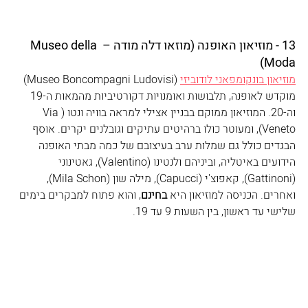
13 - מוזיאון האופנה (מוזאו דלה מודה – Museo della 
Moda)
מוזיאון בונקומפאני לודוביזי
 (Museo Boncompagni Ludovisi) 
מוקדש לאופנה, תלבושות ואומנויות דקורטיביות מהמאות ה-19 
וה-20. המוזיאון ממוקם בבניין אצילי למראה בוויה ונטו (Via 
Veneto), ומעוטר כולו ברהיטים עתיקים וגובלנים יקרים. אוסף 
הבגדים כולל גם שמלות ערב בעיצובם של כמה מבתי האופנה 
הידועים באיטליה, וביניהם ולנטינו (Valentino), גאטינוני 
(Gattinoni), קאפוצ'י (Capucci), מילה שון (Mila Schon), 
ואחרים. הכניסה למוזיאון היא 
בחינם
, והוא פתוח למבקרים בימים 
שלישי עד ראשון, בין השעות 9 עד 19. 