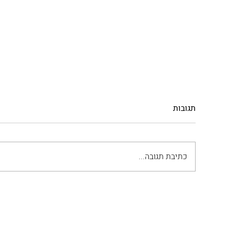
תגובות
כתיבת תגובה...
קציצות עם ארטישוק
סקלופי
עגל בל