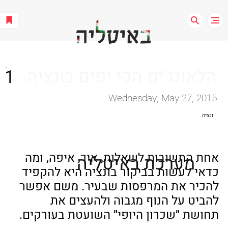
הלאונג'ים הכי יפים בונציה
1
Wednesday, May 27, 2015
ונציה
אחת התשובות לשאלות, איך, איפה, ומה 
מערכת באיטליה
כדאי לעשות בביקור בונציה היא להקפיד 
להכיר את המרפסות שבעיר. משם אפשר 
להביט על הנוף מגבוה ולהעצים את 
תחושת ״שכרון היופי״ השועטת בעורקים.