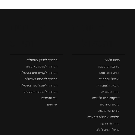
מקומות
מדריכים
ומסלולים
ומידע
רומא ולאציו
המדריך לנדל"ן באיטליה
פירנצה וטוסקנה ‏
המדריך לנהיגה באיטליה
ונציה ורונה וונטו
המדריך לקניית סים באיטליה
נאפולי‏ וקמפניה
המדריך לרכבות באיטליה
מילאנו ולומברדיה
המדריך לאוכל כשר באיטליה
מחוז אומבריה
המדריך להבנת האיטלקים
צ'ינקווה טרה וליגוריה
עוד מדריכים
פוליה וסיציליה ‏
אירועים
טורינו ופיימונטה
בולוניה ואמיליה רומאניה
מחוז לה מרקה
פריולי ונציה ג'וליה