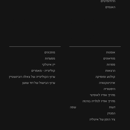
הדולומיטים
האגמים
איטליה הנסתרת
אומנות
אוכל
כל המקומות
ותרבות
ומתכונים
אומנות
מתכונים
מוזיאונים
מסעדות
ספרות
יין איטלקי
הרצאות
קולינריה - מאמרים
קולנוע ומוסיקה
ערוץ הקולינריה של צאלה רובינשטיין
ארכיטקטורה
ערוץ הבישול של דוד שושן
היסטוריה
מדריך אודיו לאופיצי
מדריך אודיו לגלריה בורגזה
דעות
שפה
המגזין
ציר הזמן של איטליה