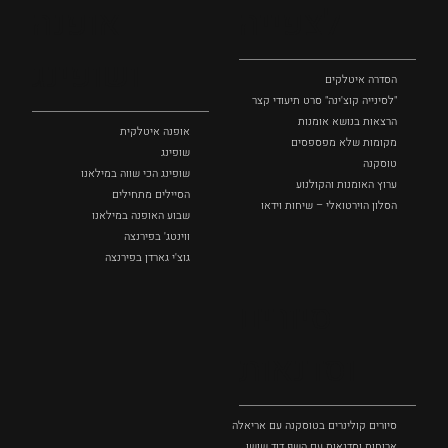
לצפייה
אופנה
ושופינג
הסדרה איטלקים
"לסינייה קוצ'ינה" סרט תיעודי קצר
הרצאות בנושא אומנות
אופנה איטלקית
מקומות שלא מפספסים
שופינג
טוסקנה
שופינג הכי שווה במילאנו
ערוץ האומנות והקולנוע
הסיילים מתחילים
הסלון הוירטואלי – שיחות וידאו
שבוע האופנה במילאנו
ווינטג' בפירנצה
גוצ'י גארדן בפירנצה
סיורים
וסדנאות
סיורים קולינרים בטוסקנה עם אריאלה בנקיר
ארוחות וסדנאות עם השף דוד שושן