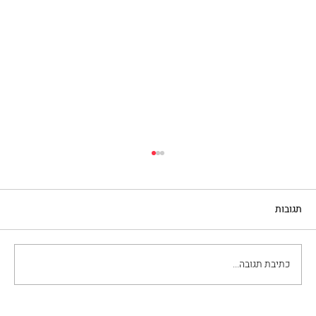
תגובות
כתיבת תגובה...
על גמישות הזהות והקרנבל בונציה