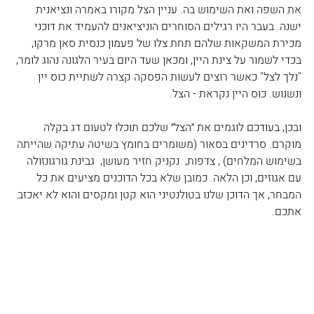
את השפה ואת השימוש בה. עניין הצל מקורו באמרה ונציאנית 
ישנה. בעבר היו רגילים הסוחרים הוניציאנים להעמיד את דוכני 
מכירת המשקאות שלהם תחת צלו של פעמון כנסית סאן מרקו, 
בכדי לשמור על צינת היין, ומכאן שעד היום בעיר הלגונה נהוג לומר, 
"נלך לצל" כאשר רוצים לעשות הפסקה קצרה לשתיית כוס יין 
ונשנוש. כוס היין נקראת - הצל.
ובכן, בעודכם לוגמים את ״הצל״ שלכם תוכלו לטעום דג בקלה 
מוקרם. סרדינים בסאור (משומרים בחומץ בשיטה עתיקה שהייתה 
בשימוש המלחים) , צדפות,  נקניק חזיר מעושן,  גבינת גורגונזולה 
עם אגוזים, וכן הלאה. כמובן שלא בכל הדוכנים מציעים את כל 
המבחר, אך הדוכן שלנו בטולנטיני הוא קטן ומקסים והוא לא יאכזב 
אתכם.