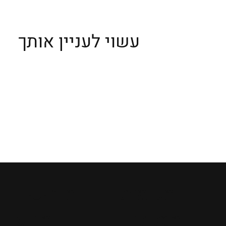
העיר ויצ׳נזה: האדריכלות של פאלאדיו והזהות
שמסתתרת מעבר לה
עשוי לעניין אותך
מקומות
מדריכים
ומסלולים
ומידע