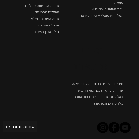
טוסקנה
שופינג הכי שווה במילאנו
ערוץ האומנות והקולנוע
הסיילים מתחילים
הסלון הוירטואלי – שיחות וידאו
שבוע האופנה במילאנו
ווינטג' בפירנצה
גוצ'י גארדן בפירנצה
סיורים
וסדנאות
סיורים קולינרים בטוסקנה עם אריאלה בנקיר
ארוחות וסדנאות עם השף דוד שושן
צאלה רובינשטיין - סיורים וסדנאות בישול בטוסקנה
כל הסיורים והסדנאות
אודות וכותבים