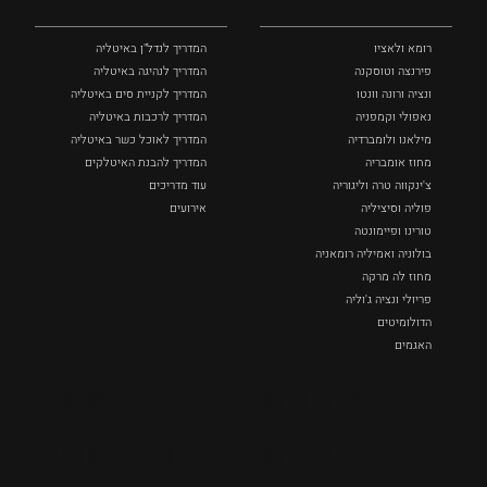
רומא ולאציו
המדריך לנדל"ן באיטליה
פירנצה וטוסקנה ‏
המדריך לנהיגה באיטליה
ונציה ורונה וונטו
המדריך לקניית סים באיטליה
נאפולי‏ וקמפניה
המדריך לרכבות באיטליה
מילאנו ולומברדיה
המדריך לאוכל כשר באיטליה
מחוז אומבריה
המדריך להבנת האיטלקים
צ'ינקווה טרה וליגוריה
עוד מדריכים
פוליה וסיציליה ‏
אירועים
טורינו ופיימונטה
בולוניה ואמיליה רומאניה
מחוז לה מרקה
פריולי ונציה ג'וליה
הדולומיטים
האגמים
איטליה הנסתרת
אומנות
אוכל
כל המקומות
ותרבות
ומתכונים