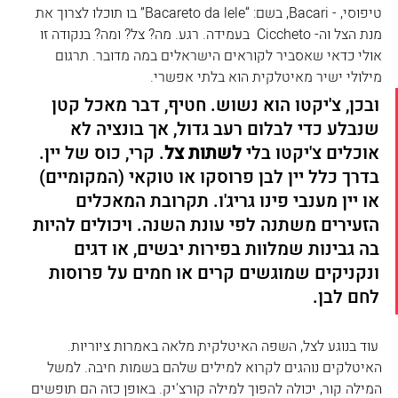
טיפוסי, - Bacari, בשם: “Bacareto da lele” בו תוכלו לצרוך את 
מנת הצל וה- Ciccheto  בעמידה. רגע. מה? צל? ומה? בנקודה זו 
אולי כדאי שאסביר לקוראים הישראלים במה מדובר. תרגום 
מילולי ישיר מאיטלקית הוא בלתי אפשרי.
ובכן, צ'יקטו הוא נשוש. חטיף, דבר מאכל קטן 
שנבלע כדי לבלום רעב גדול, אך בונציה לא 
אוכלים צ'יקטו בלי 
לשתות צל
. קרי, כוס של יין. 
בדרך כלל יין לבן פרוסקו או טוקאי (המקומיים) 
או יין מענבי פינו גריג'ו. תקרובת המאכלים 
הזעירים משתנה לפי עונת השנה. ויכולים להיות 
בה גבינות שמלוות בפירות יבשים, או דגים 
ונקניקים שמוגשים קרים או חמים על פרוסות 
לחם לבן.
 עוד בנוגע לצל, השפה האיטלקית מלאה באמרות ציוריות. 
האיטלקים נוהגים לקרוא למילים שלהם בשמות חיבה. למשל 
המילה קור, יכולה להפוך למילה קורצ'יק. באופן כזה הם תופשים 