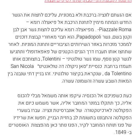
הרשמו לקבוצת הפייסבוק שלנו לטיפים ועצות
אם הגעתם לונציה ברכבת ולא במכונית, עליכם לחצות את הגשר 
החדש הנמתח מימין לתחנת הרכבת אל פיאצלה רומא – 
Piazzale Roma- . מפיאצלה רומא עליכם לחצות גשר אבן לבן 
וקטן בשם, גשר Papadopoli, הוא חבוי מאחורי קבוצת דוכנים 
לממכר מזכרות באזור השירותים הציבוריים ותחנת המוניות. לאחר 
שתחצו אותו תעברו דרך הגנים הקטנים של פאפאדופולי ותתגיעו 
לגשר קטן נוסף, שמו גשר טולנטיני – Tolentini, בחצותכם אותו 
תעמדו ברחבת  כנסיית ״סאן ניקולה דה טולאנטינו״  San Nicola 
da Tolentino , שנקראת בקיצור טולנטיני. זהו בניין דתי שנבנה בין 
המאות השבע עשרה והשמונה עשרה.
כעת כשפניכם אל הכנסיה עיקפו אותה משמאל מבלי להכנס 
אליה, כך תתקלו במזנר המחובר אליה, אשר משמש כיום את 
הפקולטה לארכיטקטורה  של אונברסיטת ונציה. עברו בשערי 
הפקולטה והתבוננו בתשומת לב בחזית הבניין, חפשו את שרידיו 
של פגז תותח המחובר לקיר, הפגז נותר כאן מהפצצות  האוסטרים 
ב- 1849.