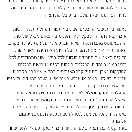
לגשר מעקה . בכל אחת מארבעת פינותיו הזדקר עמוד, כמו בזירת 
אגרוף. למעשה שימש הגשר בדיוק לשם כך. הגשר מהווה דוגמה 
לחזון הפרגמטי של השלטון ברפובליקת ונציה.
כאשר בין תושבי הרובעים השונים התעוררו מחלוקות או רגשות 
איבה קנאה ומרירות בקלות היו העניניים יוצאים מכלל שליטה. די 
היה במשפט מתגרה אחד שלא הובן כהלכה על מנת לפתוח בקרב. 
מאחר ורצח היה אסור, העונש על ביצוע רצח היה הוצאה להורג, 
הדוג׳ים מצאו -את התרופה הנכונה לכל חולי - שני מתמודדים לכל 
רובע הוצבו בעמדות, הרגליים מונחות בסימון טביעות הרגלים 
החקוקות באבן ומתחיל קרב האגרופים במלוא עוצמתו. בקרבות 
אלו צפו כשלוש מאות או ארבע מאות איש. העדר המעקה על סיפו 
של הגשר גרם לכך שהמפסידים היו צונחים בפשטו אל תוך 
התעלה העמוקה ונאלצו לשחות את דרכם החוצה. מראה אשר 
הצהיל את הקהל. הקרב נמשך עד שהצחוק והשעשוע גברו על 
רגשות הזעם וכך ניתן היה להכריז על המחלקות כפתורה .כאמור, 
שיטה זו הונהגה על מנת לנטרל רגשות קנאה וכעס במינימום 
אלימות. 
בעיר קטנה כמו ונציה כולם הרגישו חובה לשתף פעולה למען שיווי 