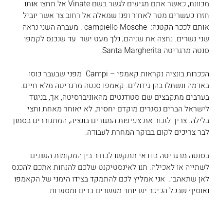
מכוונת, כאשר אתם מגיעים לגשר בשם Vinate אל תחצו אותו. 
חזרו כעשרים מטר לאחור ופנו שמאלה אל רחוב צר אשר יוביל 
אותם לככר הקטנה:  campiello Mosche . מעברה השני נראה 
שני גשרים. נחצה את שניהם, נלך מעט ישר  עד שנכנס לקמפו 
סנטה מרגריטה Santa Margherita. 
הככרות בונציה נקראות קאמפי – Campi  מפני שבעבר כוסו 
באדמה ונשתלו בהן גידולים. קאמפו סנטה מרגריטה מלא חיים. 
בערבים מתקבצים שם סטודנטים מהאוניברסיטה, אך, בניגוד 
לישראל הברים נסגרים מוקדם יחסית, לא יאוחר מאחת וחצי 
בלילה. צריך לזכור את צפיפות המגורים בונציה, המתגוררים בסמוך 
לבר צריכים לקום בבוקר המחרת לעבודה. 
בסנטה מרגריטה בוודאי תתקשו לבחור בין המקומות השונים 
לשתייה או לאכילה. תנו לאינסטיקנט שלכם להנחות אתכם להכנס 
לאן שתאהבו.  אני אמליץ לכם להתמקד בצידו הימני של הקאמפו 
ואוסיף שבכל הכיכר יש יותר מעשרים ברים ומסעדות.