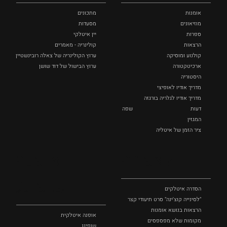
אומנות
מתכונים
מוזיאונים
מסעדות
ספרות
יין איטלקי
הרצאות
קולינריה - מאמרים
קולנוע ומוסיקה
ערוץ הקולינריה של צאלה רובינשטיין
ארכיטקטורה
ערוץ הבישול של דוד שושן
היסטוריה
מדריך אודיו לאופיצי
מדריך אודיו לגלריה בורגזה
דעות
שפה
המגזין
ציר הזמן של איטליה
לצפייה
אופנה
ושופינג
הסדרה איטלקים
"לסינייה קוצ'ינה" סרט תיעודי קצר
הרצאות בנושא אומנות
אופנה איטלקית
מקומות שלא מפספסים
שופינג