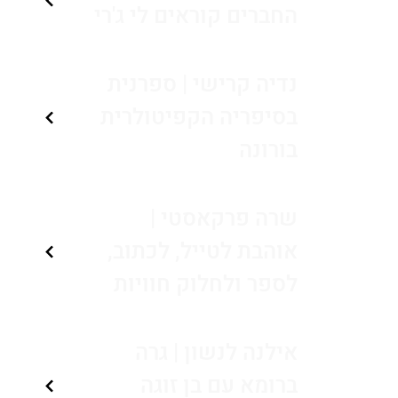
החברים קוראים לי ג'רי
נדיה קרישי | ספרנית
בסיפריה הקפיטולרית
בורונה
שרה פרקאסטי |
אוהבת לטייל, לכתוב,
לספר ולחלוק חוויות
אילנה לנשון | גרה
ברומא עם בן זוגה