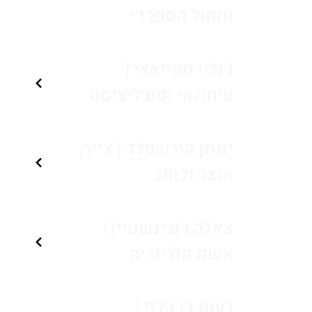
וחתול הספרדי
ג'וליו ספייאצי |
עיתונאי ופובליציסט
יונתן הירשפלד | צייר,
אוצר וכותב
צאלה רובינשטיין |
אשת קולינריה
רעות בן הלוי |