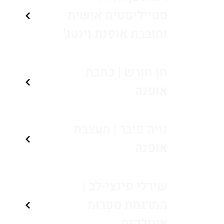
סטייליסטית אישית
וחובבת אופנת וינטג'
חן חורש | כתבת
אופנה
נויה פיבר | מעצבת
אופנה
שירלי פינצי-לב |
מתרגמת ספרות
איטלקית