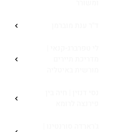
ומשורר
ד"ר ענת מוברמן
לי טפרברג-קנאי |
מדריכת תיירים
מורשית באיטליה
נסי דנזין | חיה בין
פירנצה לרומא
ג'רארדה סורנטינו |