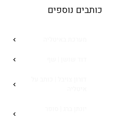
כותבים נוספים
מערכת באיטליה
דוד שושן | שף
דורון צויבל | כותב על
איטליה
יונתן ברג | סופר