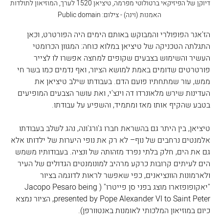
דיוקן של הפיזיקאי ברטולוטי מפרמה, טיציאן 1520 לערך, המוזיאון לתולדות 
האמנות (וינה) - צילום: Public domain
הז'אנר הפופולרי והמבוקש באותם הימים היה הפורטרט, וכאן 
התגלתה הטכניקה של טיציאן במלוא כוחה: המגוון הכרומטי 
העשיר והשימוש בצבעים שקופים למחצה אפשרו לו לצייר 
פורטרטים שדומים באמת למושא הציור, ואף נדמים כמו בשר חי 
ממש, עור שמתחתיו פועם הדם. בעבודתו שילב טיציאן את 
העדינות שירש מלאונרדו דה וינצ'י, ואת עושר הצבעים המופיעים 
בטבע שהקיף אותו מאז ומתמיד, והשפיע על עבודתו.
טיציאן, בין היתר גם בהשראת חברו ג'ורג'ונה, נהג לשלב בעבודתו 
אלמנטים נרחבים של נוף– לא רק את נופי היערות של ילדותו אלא 
גם את הים, חלק בלתי נפרד מזהותה של ונציה. בעבודותיו משמש 
הים לעיתים קרובות כרקע מרהיב למונומנטים הגדולים של העיר 
ולארמונות הוונציאנים, כפי שאפשר לראות לדוגמה בציור 
"יאקופופזארו מוצג בפני סן פייטרו" (Jacopo Pesaro being 
presented by Pope Alexander VI to Saint Peter, הציור נמצא 
כיום במוזיאון המלכותי לאומנות באנטוורפן). 