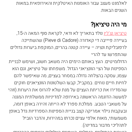
לאלמנט מעצב עבור האומנות האיטלקית והאירופאית במאות 
השנים הבאות.
מי היה טיציאן?
טיציאן וצ'ליו
 נולד בתאריך לא ודאי, לקראת סוף המאה ה-15, 
בעיירה פיייבה די קאדורה (Pieve di Cadore) שהשתייכה 
לרפובליקת ונציה – עיירה קטנה בהרים, המוקפת ביערות גדולים 
שהתפרשו עד להרי 
הדולומיטים. העץ באותם הימים היה משאב חשוב, ושימש לבניית 
הספינות של הצי הוונציאני הגדול. משפחתו של טיציאן, וגם הוא 
עצמו, עסקה בהצלחה גדולה במסחר בעצים, מה שאיפשר להם 
לחיות חיים נוחים. במקביל, קבעו השלטונות הוונציאנים חוקים 
שהסדירו את כריתת העצים על מנת שלא להרוס את היערות (זוהי 
למעשה הדוגמה הראשונה באירופה למדיניות ממשלתית המגנה 
על משאבי הטבע;  ממלכת ספרד לא הייתה זהירה באופן דומה, 
ובעקבות גילוי אמריקה קצב בניית הספינות הספרדיות גדל באופן 
משמעותי, מאות אלפי עצים נכרתו במהירות, והדבר הוביל 
לתהליכי מדבור במדינה).