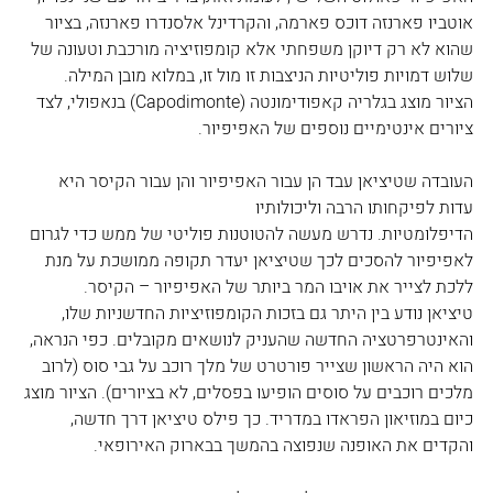
אוטביו פארנזה דוכס פארמה, והקרדינל אלסנדרו פארנזה, בציור 
שהוא לא רק דיוקן משפחתי אלא קומפוזיציה מורכבת וטעונה של 
שלוש דמויות פוליטיות הניצבות זו מול זו, במלוא מובן המילה. 
הציור מוצג בגלריה קאפודימונטה (Capodimonte) בנאפולי, לצד 
ציורים אינטימיים נוספים של האפיפיור.
העובדה שטיציאן עבד הן עבור האפיפיור והן עבור הקיסר היא 
עדות לפיקחותו הרבה וליכולותיו 
הדיפלומטיות. נדרש מעשה להטוטנות פוליטי של ממש כדי לגרום 
לאפיפיור להסכים לכך שטיציאן יעדר תקופה ממושכת על מנת 
ללכת לצייר את אויבו המר ביותר של האפיפיור – הקיסר.  
טיציאן נודע בין היתר גם בזכות הקומפוזיציות החדשניות שלו, 
והאינטרפרטציה החדשה שהעניק לנושאים מקובלים. כפי הנראה, 
הוא היה הראשון שצייר פורטרט של מלך רוכב על גבי סוס (לרוב 
מלכים רוכבים על סוסים הופיעו בפסלים, לא בציורים). הציור מוצג 
כיום במוזיאון הפראדו במדריד. כך פילס טיציאן דרך חדשה, 
והקדים את האופנה שנפוצה בהמשך בבארוק האירופאי.