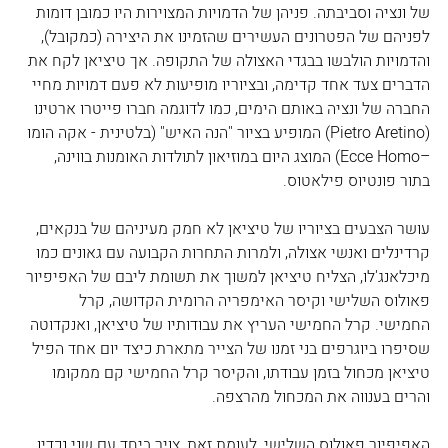
של ונציה וסביבתה. פניהן של הדמויות המצוירות היו כמובן דומות 
לפניהם של הפטרונים העשירים שהזמינו את היצירה (כמקובל), 
והדמויות הולבשו בבגדי האצולה של התקופה. אך טיציאן לקח את 
הדברים צעד אחד קדימה, ובציוריו מופיעות לא פעם דמויות מחיי 
החברה של ונציה באותם הימים, כמו לדוגמה חברו פייטרו ארטינו 
(Pietro Aretino) המופיע בציור "הנה האיש" (בלטינית - אקה הומו 
–Ecce Homo) המוצג היום במוזיאון לתולדות האומנות בווינה, 
בתור פונטיוס פילאטוס. 
עושר הצבעים בציוריו של טיציאן לא חמק מעיניהם של בנקאים, 
קרדינלים ואנשי אצולה, ולמרות התחרות הקבועה עם גאונים כמו 
מיכלאנג'לו, הצליח טיציאן למשוך את תשומת ליבם של האפיפיור 
פאולוס השלישי וקיסר האימפריה הרומית הקדושה, קרל 
החמישי. קרל החמישי העריץ את עבודותיו של טיציאן, ואנקדוטה 
שסיפרו ביוגרפים בני זמנו של הצייר מתארת כיצד יום אחד הפיל 
טיציאן מכחול בזמן עבודתו, והקיסר קרל החמישי קם ממקומו 
והרים בענווה את המכחול מהרצפה. 
האפיפיור פאולוס השלישי, לעומת זאת, צויר ביחד עם שני נכדיו, 