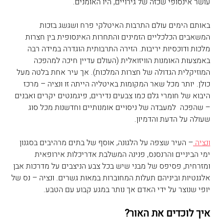
עושר אינסופי שכזה של גירויים, היו האומנים.
באותם הימים עולם התרבות האיטלקי פרח ושגשג בזכות 
המשאבים הכלכליים הזמינים והתחרות האינסופית בין חצרות 
מלכות ודוכסיות יריבות. הזירה התרבותית הוגדרה במידה רבה 
באמצעות האומנות הוויזואלית (העולם עדיין חיכה למהפכה 
המוזיקלית הגדולה של חצרות המלכות). אך עיר אחת בלטה מעל 
כולן. יותר מכל שאר המקומות באיטליה הייתה זו ונציה – מרכז 
היבוא של חומרי גלם כמו צבעים נדירים, פיגמנטים יקרים ואבנים 
– שהפכה  למעבדה של ניסויים אומנותיים וחדשנות מכל סוג 
שעולה על הדעת והדמיון.
ונציה 
– העיר שצפה על הלגונה, אוסף של בתים מרהיבים בסגנון 
ימי הביניים והרנסנס, פנינה המשלבת אדריכלות אירופאית 
ומזרחית, פסיפס של מבני שיש בכל צבע הניצבים על מדרכות אבן 
אלגנטיות וביניהם תעלות המחוברות במאות גשרים. ונציה – נס של 
יופי שנוצר על ידי האדם אך נותר במגע קבוע עם הטבע. 
איך לוכדים את האור?