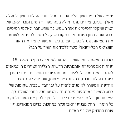
יופייה של העיר משך אליו אנשים מכל רחבי העולם במשך למעלה 
מאלף שנים, וציירים נותרו מולה בפה פעור – המים ומבני האבן של 
ונציה שיקפו והסיטו את אור השמש כך שהשתבר  לאלפי רסיסים 
וצבע אותה בגוון מיוחד. אך במקום הזה, כל ניסיון לתעד או לשחזר 
את המציאות נתקל בקושי עצום: כיצד אפשר לתאר את האור 
הוונציאני הבל-יתואר? כיצד ללכוד את העיר על הבד?
בזכות המצאת צבעי השמן, שהגיעו לאיטליה בסוף המאה ה-15, 
ופיתוח אסטרטגיות אומנותיות חדשות, הצליחו הציירים הוונציאנים 
להתגבר על המכשול וליצור כמה מהציורים החשובים ויקרי הערך 
ביותר בעולם. טכניקת הציור בצבעי שמן, שהגיעה לעיר מצפון 
אירופה, אפשרה לאומנים להניח על גבי הבד שכבות שקופות של 
צבע, מועשר באינספור פיגמנטים שהגיעו מכל רחבי העולם. כך, 
הצליחו סוף כל סוף הציירים ללכוד, לכופף ולסנן את האור, ולחקות 
כל חומר – החל מבנייני האבן וכלה במתכות, בדים מפוארים, וגון 
עורם המדויק של בני האדם.