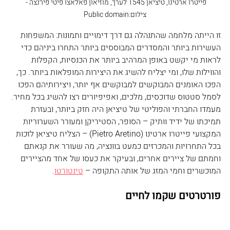
פייטרו ארטינו, טיציאן 1545 לערך, מוזיאון פאלאצו פיטי פירנצה - 
צילום:Public domain
זו הייתה מלחמה שהתנהלה גם דרך דימויים ותמונות: המשפחות 
העשירות ביותר והמסדרים המבוססים ביותר התחרו ביניהם כדי 
לראות מי יקשט באופן המרהיב ביותר את הכנסיות, הקפלות 
והווילות שלו, ומי יצליח להשיג את היצירות המופלאות ביותר. כך, 
הפכו האומנים המבוקשים למבוקשים אף יותר, ויצירותיהם הפכו 
לסמל סטטוס שדוכסים, מלכים, ואפיפיורים רצו להשיג בכל מחיר.
מעמדו החברתי והפוליטי של טיציאן היה חזק ביותר, ובעזרת 
תמיכתו של ידיד וותיק – הסופר, הסטיריקן ומעורר השערוריות 
המקצועי פייטרו ארטינו (Pietro Aretino) – הצליח טיציאן לזכות 
בכל התחרויות והמכרזים כמעט בוונציה, מה שעורר את קנאתם 
וחמתם של ציירים אחרים, ובעיקר את כעסו של אחד מהציירים 
המוכשרים וחמי המזג של אותה התקופה – 
טינטורטו
.
פורטרטים שקמו לחיים 