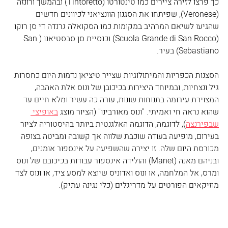
כך פרצו לזירה ציירים כמו טינטורטו (Tintoretto) ובהמשך ורונזה 
(Veronese), שפיתחו את הסגנון הוונציאני לכיוונים חדשים 
שהגיעו לשיאם המרהיב במקומות כמו הסקואלה גרנדה די סן רוקו 
(Scuola Grande di San Rocco) וכנסיית סן סבסטיאנו (San 
Sebastiano) בעיר.
הסצנות הכפריות והמיתולוגיות שצייר טיציאן נדמות היום כחסרות 
גיל ונצחיות, ובמיוחד היצירות בכיכובן של ונוס אלת האהבה, 
המצוירת עירומה בתנוחות שונות, עורה כה עשיר ומלא חיים עד 
שהוא נראה חי ואמיתי. "ונוס מאורבינו" (הציור מוצג 
באופיצי 
שבפירנצה
), לדוגמה, הדוגמה האלגנטית ביותר בהיסטוריה לציור 
בעירום, מופיעה בעודה שוכבת שלווה אך קשובה ומביטה בצופה 
מכורסת היום שלה. זו יצירה שהשפיעה על אינספור אומנים, 
ובניהם מאנה (Manet) והולידה אינספור עבודות בכיכובם של ונוס 
ומרס, אל המלחמה, או ונוס ואדוניס שיוצא למסע ציד, או ונוס לצד 
מוזיקאים הפורטים על מדריגלים (כלי נגינה עתיק). 