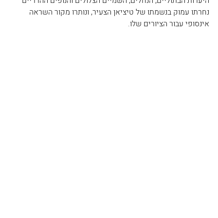
היערות הבתוליים, הנחלים, השמיים הצלולים והנופים ההרריים 
נחרתו עמוק בנשמתו של טיציאן הצעיר, ונותרו מקור השראה 
אינסופי עבור הציורים שלו.