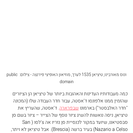
ונוס מאורבינו, טיציאן 1535 לערך, מוזיאון האופיצי פירנצה - צילום: public 
domain
כמה מעבודותיו העדינות והאהובות ביותר של טיציאן הן הציורים 
שהזמין ממנו אלפונסו ד'אסטה, עבור חדר העבודה שלו (המכונה 
"חדר האלבסטר") בארמונו 
שבפרארה
. ד'אסטה, שהעריץ את 
טיציאן, ניסה נואשות להשיג ציור נוסף של הצייר – ציור בשם סן 
סבסטיאנו, שיועד במקור לכנסיית סן נזריו אה צ'לסו (San 
Nazario a Celso) בעיר ברשה (Brescia). אבל טיציאן לא ויתר, 