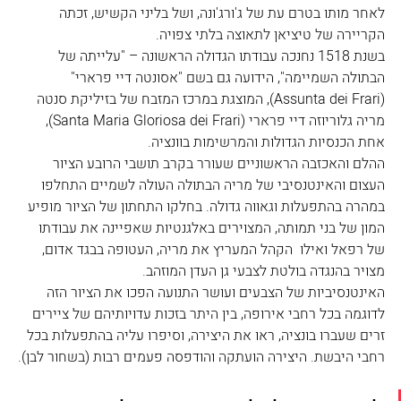
לאחר מותו בטרם עת של ג'ורג'ונה, ושל בליני הקשיש, זכתה 
הקריירה של טיציאן לתאוצה בלתי צפויה. 
בשנת 1518 נחנכה עבודתו הגדולה הראשונה – "עלייתה של 
הבתולה השמיימה", הידועה גם בשם "אסונטה דיי פרארי" 
(Assunta dei Frari), המוצגת במרכז המזבח של בזיליקת סנטה 
מריה גלוריוזה דיי פרארי (Santa Maria Gloriosa dei Frari), 
אחת הכנסיות הגדולות והמרשימות בוונציה. 
ההלם והאכזבה הראשוניים שעורר בקרב תושבי הרובע הציור 
העצום והאינטנסיבי של מריה הבתולה העולה לשמיים התחלפו 
במהרה בהתפעלות וגאווה גדולה. בחלקו התחתון של הציור מופיע 
המון של בני תמותה, המצוירים באלגנטיות שאפיינה את עבודתו 
של רפאל ואילו  הקהל המעריץ את מריה, העטופה בבגד אדום, 
מצויר בהנגדה בולטת לצבעי גן העדן המוזהב.
האינטנסיביות של הצבעים ועושר התנועה הפכו את הציור הזה 
לדוגמה בכל רחבי אירופה, בין היתר בזכות עדויותיהם של ציירים 
זרים שעברו בונציה, ראו את היצירה, וסיפרו עליה בהתפעלות בכל 
רחבי היבשת. היצירה הועתקה והודפסה פעמים רבות (בשחור לבן).