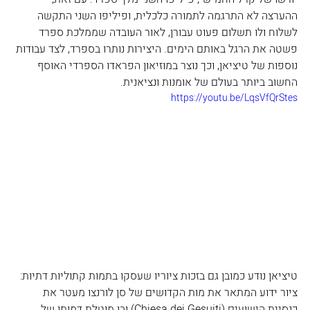
ההערצה לא התרגמה לתמורה כלכלית, ופיליפו השני התקשה 
לשלוח ולו תשלום פעוט עבורן, לאור העובדה שממלכת ספרד 
פשטה את הרגל באותם הימים. היצירות נותרו בספרד, לצד עבודות 
נוספות של טיציאן, וכך נוצר במוזיאון הפראדו הספרדי האוסף 
החשוב ביותר בעולם של אומנות ונציאנית.
https://youtu.be/LqsVfQrStes
טיציאן נודע כמובן גם בזכות ציוריו שעסקו בתמות קתוליות דתיות: 
ציור ידוע המתאר את מות הקדושים של סן לורנצו מעטר את 
כנסיית הישועים (Chiesa dei Gesuiti) ובו מוטלת דמותו של 