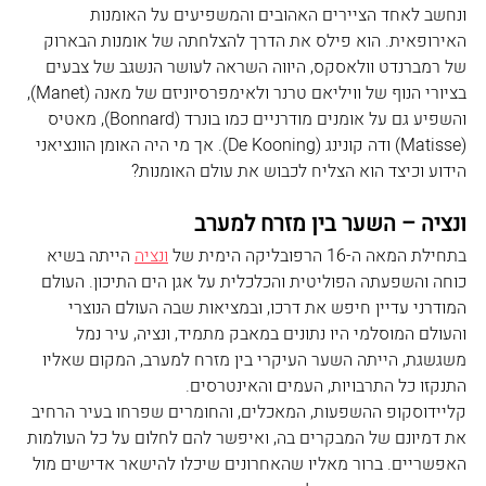
ונחשב לאחד הציירים האהובים והמשפיעים על האומנות 
האירופאית. הוא פילס את הדרך להצלחתה של אומנות הבארוק 
של רמברנדט וולאסקס, היווה השראה לעושר הנשגב של צבעים 
בציורי הנוף של וויליאם טרנר ולאימפרסיוניזם של מאנה (Manet), 
והשפיע גם על אומנים מודרניים כמו בונרד (Bonnard), מאטיס 
(Matisse) ודה קונינג (De Kooning). אך מי היה האומן הוונציאני 
הידוע וכיצד הוא הצליח לכבוש את עולם האומנות?
ונציה – השער בין מזרח למערב
בתחילת המאה ה-16 הרפובליקה הימית של 
ונציה
 הייתה בשיא 
כוחה והשפעתה הפוליטית והכלכלית על אגן הים התיכון. העולם 
המודרני עדיין חיפש את דרכו, ובמציאות שבה העולם הנוצרי 
והעולם המוסלמי היו נתונים במאבק מתמיד, ונציה, עיר נמל 
משגשגת, הייתה השער העיקרי בין מזרח למערב, המקום שאליו 
התנקזו כל התרבויות, העמים והאינטרסים.
קליידוסקופ ההשפעות, המאכלים, והחומרים שפרחו בעיר הרחיב 
את דמיונם של המבקרים בה, ואיפשר להם לחלום על כל העולמות 
האפשריים. ברור מאליו שהאחרונים שיכלו להישאר אדישים מול 