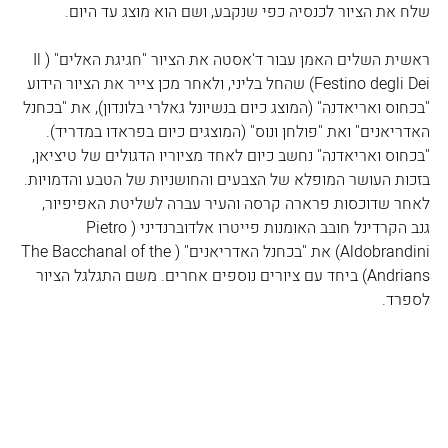
שלח את הציור לכנסיה כפי שנקבע, ושם הוא מוצג עד היום. 
ראשית השלים האמן עבור ד'אסטה את הציור "חגיגת האלים" (Il 
Festino degli Dei) שהחל בליני, ולאחר מכן צייר את הציור הידוע 
"בכחוס ואריאדנה" (המוצג כיום בנשיונל גאלרי בלונדון), את "בכחנל 
האדריאנים" ואת "פולחן ונוס" (המוצגים כיום בפראדו במדריד). 
"בכחוס ואריאדנה" נחשב כיום לאחד מציוריו הדגולים של טיציאן, 
בזכות העושר המופלא של הצבעים והחושניות של הטבע והדמויות. 
לאחר שדוכסות פרארה קרסה והעיר עברה לשליטת האפיפיור, 
גנב הקרדינל חובב האומנות פייטרו אלדוברנדיני (Pietro 
Aldobrandini) את "בכחנל האדריאנים" (The Bacchanal of the 
Andrians) ביחד עם ציורים נוספים אחרים. משם התגלגל הציור 
לספרד.  