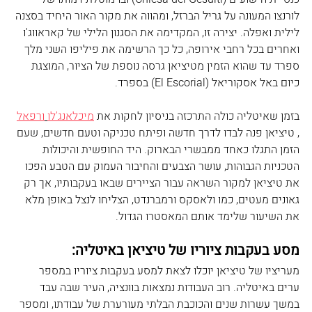
לורנצו המעונה על גריל הברזל, ומהווה את מקור האור היחיד בסצנה 
לילית ואפלה. יצירה זו, המקדימה את הסגנון הלילי של קאראווג'ו 
ואחרים בכל רחבי אירופה, כל כך הרשימה את פיליפו השני מלך 
ספרד עד שהוא הזמין מטיציאן גרסה נוספת של הציור, המוצגת 
כיום באל אסקוריאל (El Escorial) בספרד. 
בזמן שאיטליה כולה התרכזה בניסיון לחקות את 
מיכלאנג'לו
ורפאל
, טיציאן פנה לבדו לדרך חדשה ופיתח טכניקה וטעם חדשים, שעם 
הזמן התגלו כאחד ממבשרי הבארוק. היד החופשית והיכולות 
הטכניות הגבוהות, עושר הצבעים והחיבור העמוק עם הטבע הפכו 
את טיציאן למקור השראה עבור הציירים שבאו בעקבותיו, אך רק 
גאונים מעטים, כמו ולאסקס ורמברנדט, הצליחו לנצל באופן מלא 
את השיעור שלימד אותם המאסטרו הגדול.
מסע בעקבות ציוריו של טיציאן באיטליה:
מעריציו של טיציאן יוכלו לצאת למסע בעקבות ציוריו במספר 
ערים באיטליה. רוב העבודות נמצאות בוונציה, העיר שבה עבד 
במשך עשרות שנים והכוכבת הבלתי מעורערת של עבודתו, ומספר 