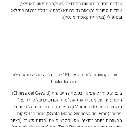
עבודות נוספות נמצאות בפירנצה (בעיקר במוזיאון האופיצי). 
עבודות ספורות נמצאות גם ברומא (במוזיאון וילה בורגזה הנפלא) 
ובנאפולי (בגלריית קאפודימונטה).
אהבה קדושה וחולפת, טיציאן 1514 לערך, גלריה בורגזה רומא - צילום: 
Public domain
בונציה, כדאי להתמקד בכנסייה הישועית (Chiesa dei Gesuiti) 
היפהפייה, על מנת לראות את "מות הקדושים של סן לורנצו" 
(Martirio di san Lorenzo); בבזיליקת סנטה מריה גלוריוזה דיי 
פרארי (Santa Maria Gloriosa dei Frari), אחת הבזיליקות 
החשובות ביותר בוונציה, אפשר לראות את "מדונת פזארו" (הציור 