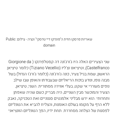
שאריות פרסקו חזית ה"פונדקו דיי טדסקי" ונציה - צילום:Public 
domain
שני הצעירים האלה היו ג'ורג'ונה דה קסטלפרנקו (Giorgione da 
Castelfranco), וטיציאנו וצ'ליו (Tiziano Vecellio) כלומר טיציאן. 
הראשון, שמת בגיל צעיר, כונה ג'ורג'ונה (כלומר ג'ורג'ו הגדול) בשל 
מבנה גופו, ונודע בזכות הריאליזם שבעבודתו והאופן שבו שילב 
נופים מעוררי אי שקט, בעלי אווירה מסתורית. השני, טיציאן, 
הצעיר והמוכשר מבין השניים, היה מבריק כשם שהיה שאפתן 
ותחרותי. הוא ירש מבליני אלמנטים סגנוניים ואת הטכניקה, נאבק 
ללא הרף על מקומו בעולם האומנות, והצליח להביא את הטונליזם  
לפסגות של הצלחה מסחררת. תחת ידיו, הפך הטונליזם הוונציאני 