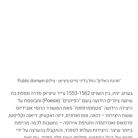
‏"חגיגת האלים"‏ החל בליני סיים טיציאן - צילום:Public domain
בערוב ימיו, בין השנים 1553-1562 צייר טיציאן סדרה נוספת בת 
שישה ציורים הידועה בשם "הפיוטים" (Poesie) ומבוססת על 
היצירה הידועה "מטמופרפוזות" מאת המשורר הרומי אובידיוס. 
ששת היצירות – דנאה, ונוס ואדוניס, דינה ואקטיון, דיאנה וקליסטו, 
פרסאוס ואנדרומדה וחטיפת אירופה – נחשבות לכמה מהיפות 
ביותר שיצר. היצירות נשלחו לספרד, והתקבלו בהערצה על ידי 
יורשו של קרל החמישי, פיליפו השני מלך ספרד. עם זאת, 