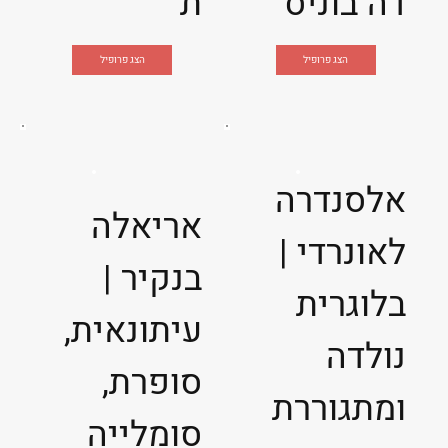
דה בוניס
ת
הצג פרופיל
הצג פרופיל
אלסנדרה
אריאלה
לאונרדי |
בנקיר |
בלוגרית
עיתונאית,
נולדה
סופרת,
ומתגוררת
סומלייה