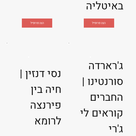
באיטליה
הצג פרופיל
הצג פרופיל
ג'רארדה
נסי דנזין |
סורנטינו |
חיה בין
החברים
פירנצה
קוראים לי
לרומא
ג'רי