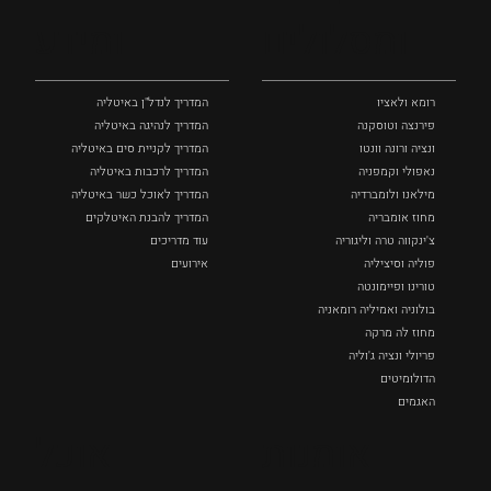
ומסלולים
ומידע
רומא ולאציו
המדריך לנדל"ן באיטליה
פירנצה וטוסקנה ‏
המדריך לנהיגה באיטליה
ונציה ורונה וונטו
המדריך לקניית סים באיטליה
נאפולי‏ וקמפניה
המדריך לרכבות באיטליה
מילאנו ולומברדיה
המדריך לאוכל כשר באיטליה
מחוז אומבריה
המדריך להבנת האיטלקים
צ'ינקווה טרה וליגוריה
עוד מדריכים
פוליה וסיציליה ‏
אירועים
טורינו ופיימונטה
בולוניה ואמיליה רומאניה
מחוז לה מרקה
פריולי ונציה ג'וליה
הדולומיטים
האגמים
איטליה הנסתרת
אומנות
אוכל
כל המקומות