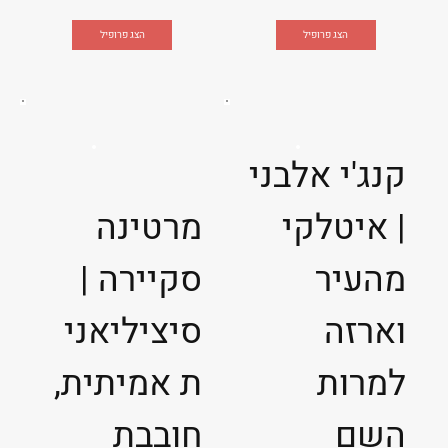
הצג פרופיל
הצג פרופיל
קנג'י אלבני
| איטלקי
מרטינה
מהעיר
סקיירה |
וארזה
סיציליאני
למרות
ת אמיתית,
השם
חובבת