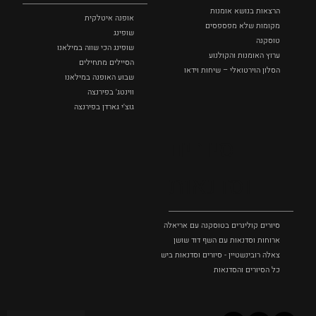
הרצאות בנושא אומנות
אופנה איטלקית
מקומות שלא מפספסים
שופינג
טוסקנה
שופינג הכי שווה במילאנו
ערוץ האומנות והקולנוע
הסיילים מתחילים
הסלון הוירטואלי – שיחות וידאו
שבוע האופנה במילאנו
ווינטג' בפירנצה
גוצ'י גארדן בפירנצה
סיורים
וסדנאות
סיורים קולינרים בטוסקנה עם אריאלה בנקיר
ארוחות וסדנאות עם השף דוד שושן
צאלה רובינשטיין - סיורים וסדנאות בישול בטוסקנה
כל הסיורים והסדנאות