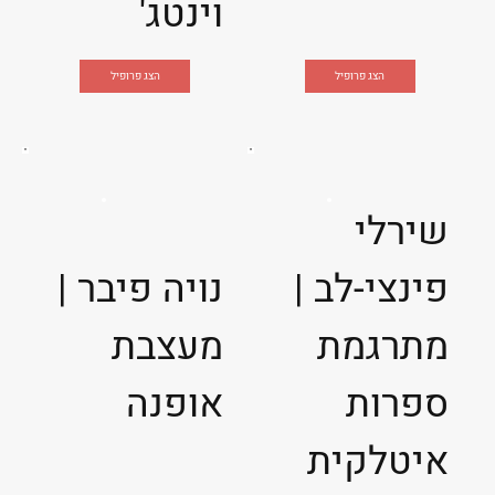
וינטג'
הצג פרופיל
הצג פרופיל
שירלי
פינצי-לב |
נויה פיבר |
מתרגמת
מעצבת
ספרות
אופנה
איטלקית