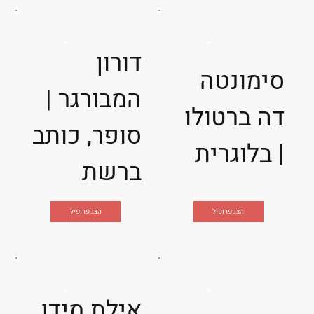
דורון
סימונטה
המבורגר |
דה ברטולו
סופר, כותב
| בלוגרית
ברשת
הצג פרופיל
הצג פרופיל
אילת מידן