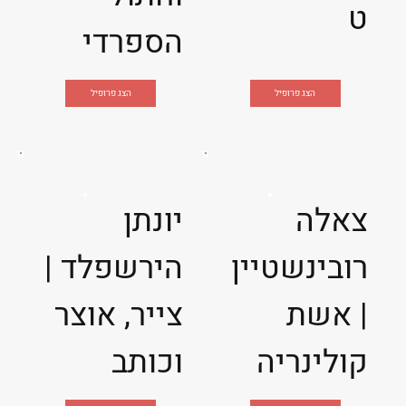
ט
הספרדי
הצג פרופיל
הצג פרופיל
צאלה
יונתן
רובינשטיין
הירשפלד |
| אשת
צייר, אוצר
קולינריה
וכותב