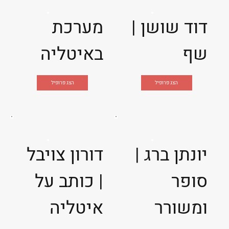
דוד שושן |
מערכת
שף
באיטליה
הצג פרופיל
הצג פרופיל
יונתן ברג |
דורון צויבל
סופר
| כותב על
ומשורר
איטליה