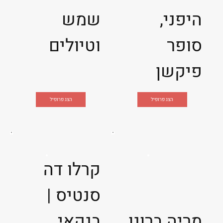
היפני,
שמש
סופר
וטיולים
פיקשן
הצג פרופיל
הצג פרופיל
קרלו דה
סנטיס |
מריה ברונו
בנקאי