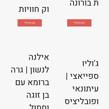
ת בורונה
וק חוויות
הצג פרופיל
הצג פרופיל
אילנה
ג'וליו
לנשון | גרה
ספייאצי |
ברומא עם
עיתונאי
בן זוגה
ופובליציס
וחתול