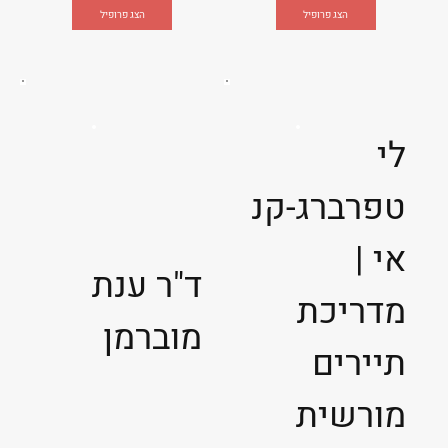
הצג פרופיל
הצג פרופיל
לי
טפרברג-קנ
אי |
ד"ר ענת
מדריכת
מוברמן
תיירים
מורשית