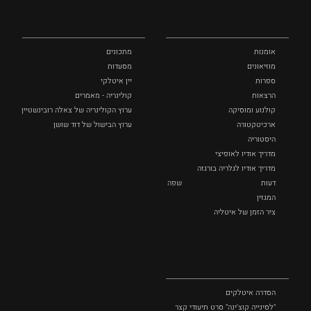
ותרבות
ומתכונים
אומנות
מתכונים
מוזיאונים
מסעדות
ספרות
יין איטלקי
הרצאות
קולינריה - מאמרים
קולנוע ומוסיקה
ערוץ הקולינריה של צאלה רובינשטיין
ארכיטקטורה
ערוץ הבישול של דוד שושן
היסטוריה
מדריך אודיו לאופיצי
מדריך אודיו לגלריה בורגזה
דעות
שפה
המגזין
ציר הזמן של איטליה
לצפייה
אופנה
ושופינג
הסדרה איטלקים
"לסינייה קוצ'ינה" סרט תיעודי קצר