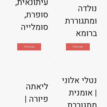
עיתונאית,
נולדה
סופרת,
ומתגוררת
סומלייה
ברומא
הצג פרופיל
הצג פרופיל
נטלי אלוני
ליאתה
| אומנית
פיורה |
מתגוררת