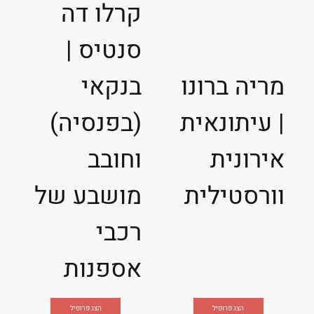
קרלו דה
סנטיס |
מריה ברונו
בנקאי
| עיתונאית
(בפנסיה)
אירונית
וחובב
וורסטילית
מושבע של
רכבי
אספנות
הצג פרופיל
הצג פרופיל