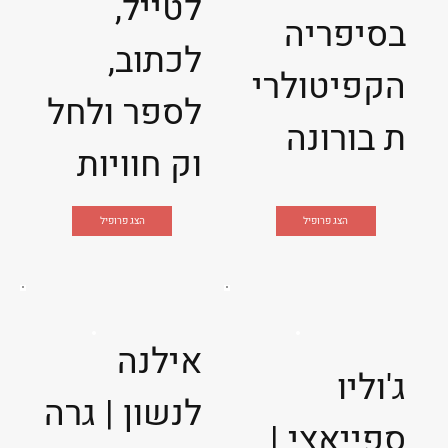
לטייל,
בסיפריה
לכתוב,
הקפיטולרי
לספר ולחל
ת בורונה
וק חוויות
הצג פרופיל
הצג פרופיל
אילנה
ג'וליו
לנשון | גרה
ספייאצי |