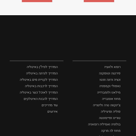
מקומות
מדריכים
ומסלולים
ומידע
רומא ולאציו
המדריך לנדל"ן באיטליה
פירנצה וטוסקנה ‏
המדריך לנהיגה באיטליה
ונציה ורונה וונטו
המדריך לקניית סים באיטליה
נאפולי‏ וקמפניה
המדריך לרכבות באיטליה
מילאנו ולומברדיה
המדריך לאוכל כשר באיטליה
מחוז אומבריה
המדריך להבנת האיטלקים
צ'ינקווה טרה וליגוריה
עוד מדריכים
פוליה וסיציליה ‏
אירועים
טורינו ופיימונטה
בולוניה ואמיליה רומאניה
מחוז לה מרקה