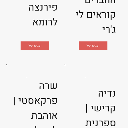
החברים
פירנצה
קוראים לי
לרומא
ג'רי
הצג פרופיל
הצג פרופיל
שרה
נדיה
פרקאסטי |
קרישי |
אוהבת
ספרנית