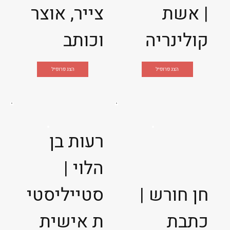
| אשת
צייר, אוצר
קולינריה
וכותב
הצג פרופיל
הצג פרופיל
רעות בן
הלוי |
חן חורש |
סטייליסטי
כתבת
ת אישית