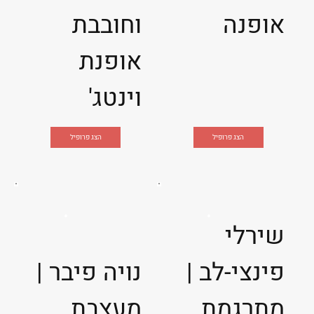
אופנה
וחובבת
אופנת
וינטג'
הצג פרופיל
הצג פרופיל
שירלי
פינצי-לב |
נויה פיבר |
מתרגמת
מעצבת