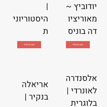
יודוביץ ~
|
מאוריציו
היסטוריוני
דה בוניס
ת
הצג פרופיל
הצג פרופיל
אלסנדרה
אריאלה
לאונרדי |
בנקיר |
בלוגרית