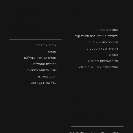
לצפייה
אופנה
ושופינג
הסדרה איטלקים
"לסינייה קוצ'ינה" סרט תיעודי קצר
הרצאות בנושא אומנות
אופנה איטלקית
מקומות שלא מפספסים
שופינג
טוסקנה
שופינג הכי שווה במילאנו
ערוץ האומנות והקולנוע
הסיילים מתחילים
הסלון הוירטואלי – שיחות וידאו
שבוע האופנה במילאנו
ווינטג' בפירנצה
גוצ'י גארדן בפירנצה
סיורים
וסדנאות
סיורים קולינרים בטוסקנה עם אריאלה בנקיר