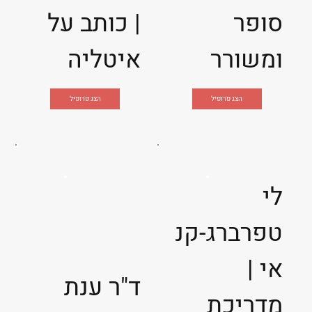
סופר
| כותב על
ומשורר
איטליה
הצג פרופיל
הצג פרופיל
לי
טפרברג-קנ
אי |
ד"ר ענת
מדריכת