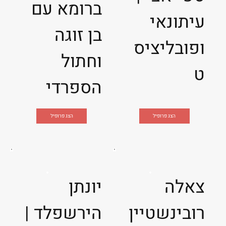
ברומא עם
עיתונאי
בן זוגה
ופובליציס
וחתול
ט
הספרדי
הצג פרופיל
הצג פרופיל
צאלה
יונתן
רובינשטיין
הירשפלד |