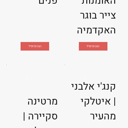
האומנות
פנים
צייר בוגר
האקדמיה
הצג פרופיל
הצג פרופיל
קנג'י אלבני
| איטלקי
מרטינה
מהעיר
סקיירה |