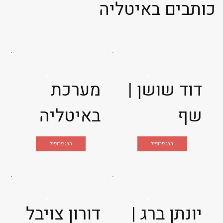
כותבים באיטליה
דוד שושן |
מערכת
שף
באיטליה
הצג פרופיל
הצג פרופיל
יונתן ברג |
דורון צויבל