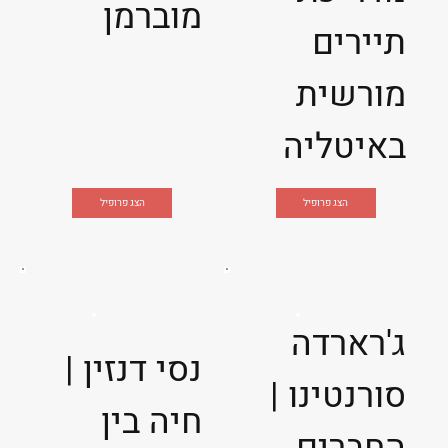
מוברמן
תיירים
מורשית
באיטליה
הצג פרופיל
הצג פרופיל
ג'רארדה
נסי דנזין |
סורנטינו |
חיה בין