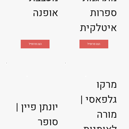
ספרות
אופנה
איטלקית
הצג פרופיל
הצג פרופיל
מרקו
גלפאסי |
יונתן פיין |
מורה
סופר