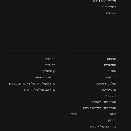
פריולי ונציה ג'וליה
הדולומיטים
האגמים
איטליה הנסתרת
אומנות
אוכל
כל המקומות
ותרבות
ומתכונים
אומנות
מתכונים
מוזיאונים
מסעדות
ספרות
יין איטלקי
הרצאות
קולינריה - מאמרים
קולנוע ומוסיקה
ערוץ הקולינריה של צאלה רובינשטיין
ארכיטקטורה
ערוץ הבישול של דוד שושן
היסטוריה
מדריך אודיו לאופיצי
מדריך אודיו לגלריה בורגזה
דעות
שפה
המגזין
ציר הזמן של איטליה