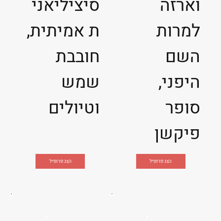
וארזה
סיציליאני
למרות
ת אמיתית,
השם
חובבת
היפני,
שמש
סופר
וטיולים
פיקשן
הצג פרופיל
הצג פרופיל