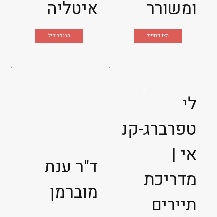
ומשורר
איטליה
הצג פרופיל
הצג פרופיל
לי
טפרברג-קנ
אי |
ד"ר ענת
מדריכת
מוברמן
תיירים