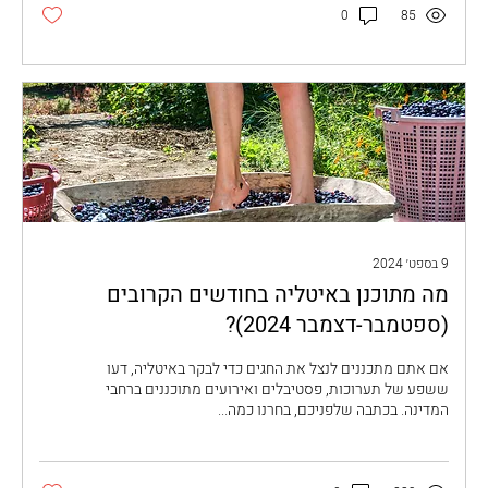
לכמה עשרות אלפי בקבוקים, אלו נשתים במסעדות באזור
0
85
ובבתי המקומיים. ההפך הגמור מייצור במאסות, זו מסורת
של חקלאות משפחתית ארוכת שנים. היינות הללו לרוב לא
יוצאים את האזור בו הם יוצרו, ובכפרים שרחוקים חצי
שעה...
9 בספט׳ 2024
מה מתוכנן באיטליה בחודשים הקרובים
(ספטמבר-דצמבר 2024)?
אם אתם מתכננים לנצל את החגים כדי לבקר באיטליה, דעו
ששפע של תערוכות, פסטיבלים ואירועים מתוכננים ברחבי
המדינה. בכתבה שלפניכם, בחרנו כמה...