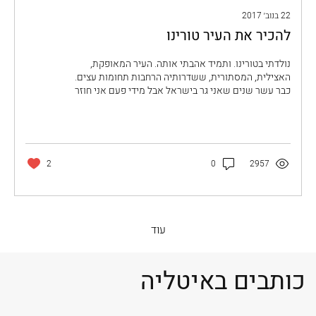
22 בנוב׳ 2017
להכיר את העיר טורינו
נולדתי בטורינו. ותמיד אהבתי אותה. העיר המאופקת,
האצילית, המסתורית, ששדרותיה הרחבות תחומות עצים.
כבר עשר שנים שאני גר בישראל אבל מידי פעם אני חוזר
לטורינו עם המשפחה שלי ואני אוהב במיוחד לקחת אותם
למקומות שרק בני טורינו מכירים מאת: דויד וילה מיסד
שותף ב" סלון האיטלקי " תרגום: עינת בדי כל המקומות
המצויינים במאמר מסומנים במפה המצורפת. באיטליה
מכנים את תושבי טורינו bogia nen מילולית "אל תזוז", כינוי
2
0
2957
זה מתפרש בשני אופנים, אחד מתאר את הטורינזים כבעלי
אופי חזק העומדים מול מכשלות החיים בהתמדה...
עוד
כותבים באיטליה