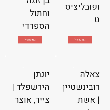
בן זוגה
ופובליציס
וחתול
ט
הספרדי
הצג פרופיל
הצג פרופיל
צאלה
יונתן
רובינשטיין
הירשפלד |
| אשת
צייר, אוצר