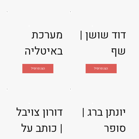
דוד שושן |
מערכת
שף
באיטליה
הצג פרופיל
הצג פרופיל
יונתן ברג |
דורון צויבל
סופר
| כותב על