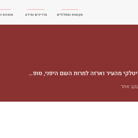
מקומות ומסלולים
מדריכים ומידע
אומנות ו
קנג'י אלבני | איטלקי מהעיר וארזה למרות השם היפני, סופר פיקשן
קב אחר