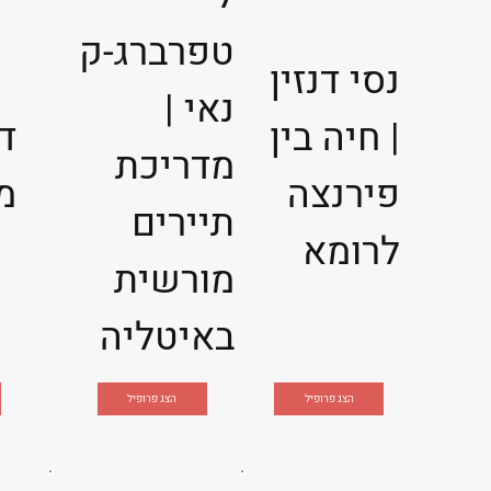
טפרברג-ק
נסי דנזין
נאי |
| חיה בין
ד
מדריכת
פירנצה
מ
תיירים
לרומא
מורשית
באיטליה
הצג פרופיל
הצג פרופיל