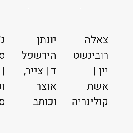
צאלה
יונתן
ג'
רובינשט
הירשפל
ס
יין |
ד | צייר,
| 
אשת
אוצר
ופ
קולינריה
וכותב
ס