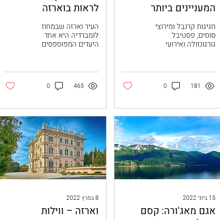
המעניינים ביותר
לראות בוארזה
בלומברדיה
חגיגות קרנבל ומירוצי
העיר וארזה שבמחוז
סוסים, פסטיבל
לומברדיה היא אחד
גורגונזולה ואירועי
היעדים המפוספסים
ערמונים, שחזורי קרבות
במדינה. רבים לא
היסטוריים ופסטיבל יין
מכירים אותה, ולא כולם
מלא חיים – אלה רק
מבינים את קסמה, אך
כמה מהאירועים...
מי שמבין – נכבש בו
0
465
0
181
מיד. אולי אל
15 ביוני 2022
8 במרץ 2022
אגם מאג'ורה: קסם
וארזה – ווילות