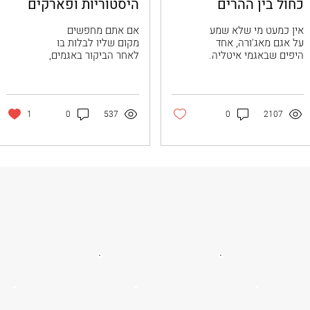
כחול בין ההרים
היסטוריות ופארקים ‏
אין כמעט מי שלא שמע
אם אתם מחפשים
על אגם מאג'ורה, אחד
מקום שליו לבלות בו
היפים שבאגמי איטליה.
לאחר הביקור באגמים,
במאמר זה נגלה כמה
העיר וארזה בצפון
מהאתרים החשובים
איטליה היא המקום.
והמעניינים ביותר באגם
העיר מתגאה במספר
הפופולרי, החל
גבוה במיוחד של
1
0
537
0
2107
מהגנים...
פארקים וגנים...