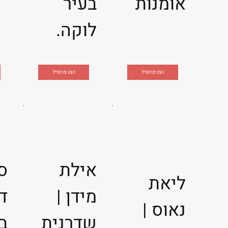
אומנות
בעיר
לוקה.
הצג פרופיל
הצג פרופיל
אילת
ס
ליאת
מידן |
ד
נאוס |
שדרנית
בר