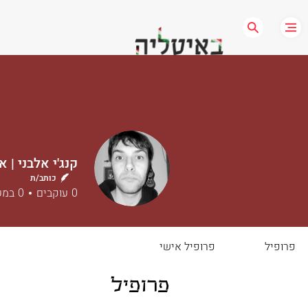
כותב/ת
0
עוקבים
0
במע
פרופיל
פרופיל אישי
פרופיל