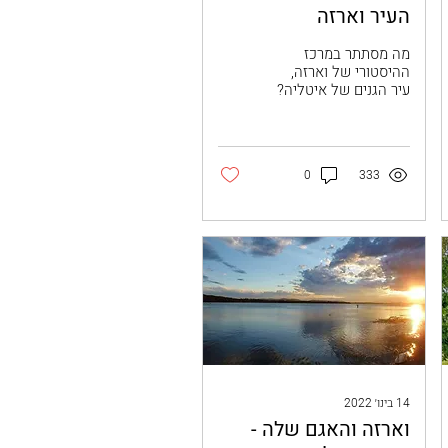
העיר וארזה
מה מסתתר במרכז
ההיסטורי של וארזה,
עיר הגנים של איטליה?
אם כבר ביקרתם באגם
וארזה וסיירתם בין
הווילות והגנים
המפוארים, הגיע הזמן
0
333
להיכנס...
14 בינו׳ 2022
וארזה והאגם שלה -