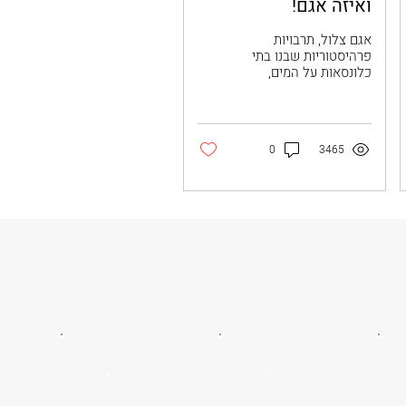
ואיזה אגם!‏
אגם צלול, תרבויות
פרהיסטוריות שבנו בתי
כלונסאות על המים,
שמורות טבע יפהפיות
ומסלולי הליכה ורכיבה
על אופניים... אגם
וארזה הוא יעד
0
3465
מפתיע...