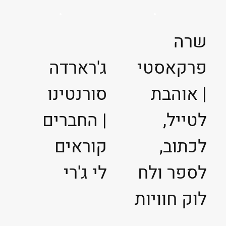
שרה
פרקאסטי
ג'רארדה
| אוהבת
סורנטינו
לטייל,
| החברים
לכתוב,
קוראים
לספר ולח
לי ג'רי
לוק חוויות