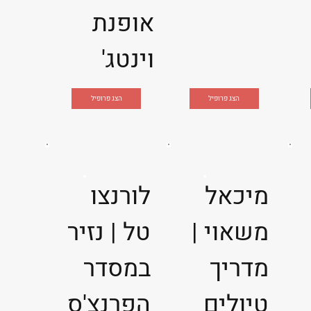
אופנת
וינטג'
הצג פרופיל
הצג פרופיל
מיכאל
לורנצו
משאוי |
טל | נזיר
מדריך
במסדר
טיולים
הפרנצ'ס