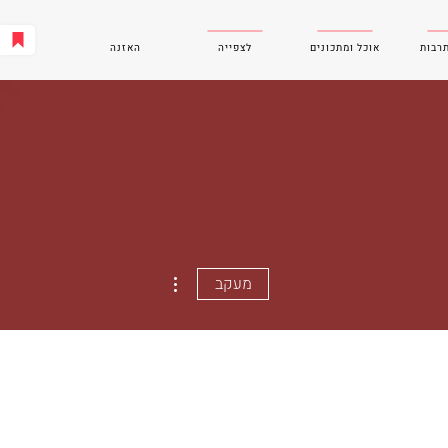
תרבות
אוכל ומתכונים
לצפייה
האזנה
More actions
מעקב