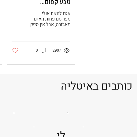
טבע קסום...
אגם לוגאנו אולי
מפורסם פחות מאגם
מאג'ורה, אבל אין ספק
שהוא מציע שפע של
אטרקציות למבקרים:
רכבלים העולים
לפסגות דרמטיות,
0
2907
עיירות צבעוניות...
כותבים באיטליה
לי