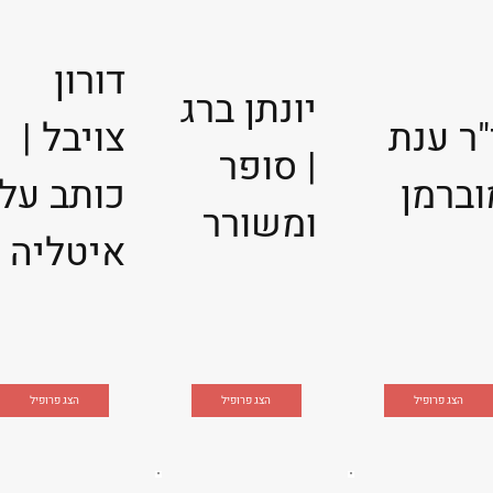
דורון
יונתן ברג
"ר ענת
צויבל |
| סופר
וברמן
כותב על
ומשורר
איטליה
הצג פרופיל
הצג פרופיל
הצג פרופיל