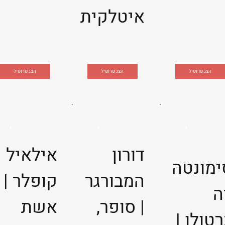
איטלקית
הצג פרופיל
הצג פרופיל
הצג פרופיל
דורון
אילאיל
ימונטה
המבורגר
קופלר |
ה
| סופר,
אשת
טולו |