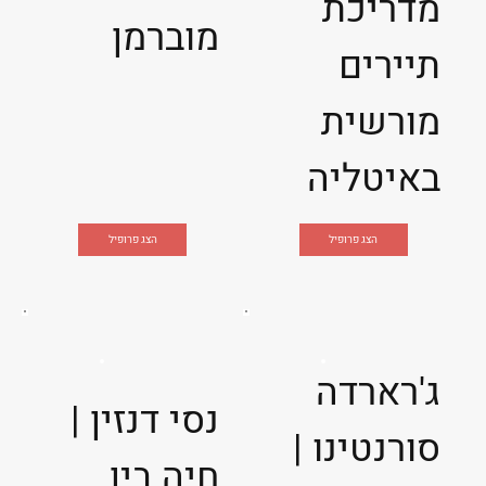
מדריכת
מוברמן
תיירים
מורשית
באיטליה
הצג פרופיל
הצג פרופיל
ג'רארדה
נסי דנזין |
סורנטינו |
חיה בין