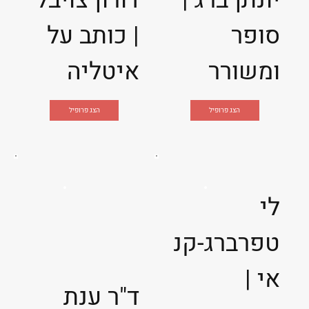
יונתן ברג |
דורון צויבל
סופר
| כותב על
ומשורר
איטליה
הצג פרופיל
הצג פרופיל
לי
טפרברג-קנ
אי |
ד"ר ענת