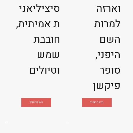
וארזה
סיציליאני
למרות
ת אמיתית,
השם
חובבת
היפני,
שמש
סופר
וטיולים
פיקשן
הצג פרופיל
הצג פרופיל