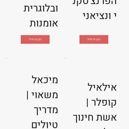
הפרנצ'סקנ
ובלוגרית
י ונציאני
אומנות
הצג פרופיל
הצג פרופיל
מיכאל
אילאיל
משאוי |
קופלר |
מדריך
אשת חינוך
טיולים