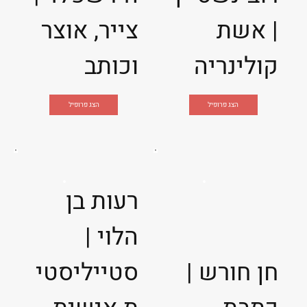
| אשת
צייר, אוצר
קולינריה
וכותב
הצג פרופיל
הצג פרופיל
רעות בן
הלוי |
חן חורש |
סטייליסטי