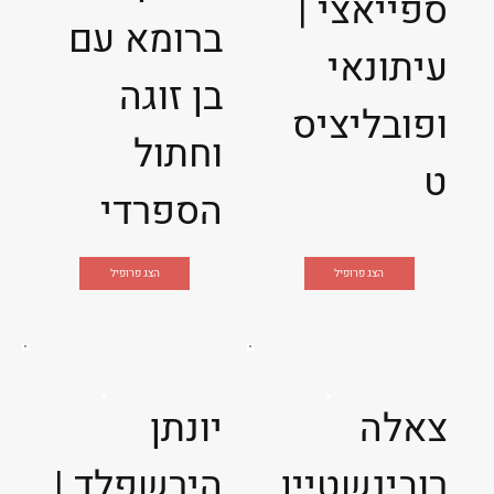
ספייאצי |
ברומא עם
עיתונאי
בן זוגה
ופובליציס
וחתול
ט
הספרדי
הצג פרופיל
הצג פרופיל
צאלה
יונתן
רובינשטיין
הירשפלד |