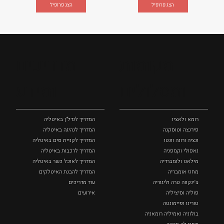
הצג פרופיל
הצג פרופיל
מקומות
מדריכים
ומסלולים
ומידע
רומא ולאציו
המדריך לנדל"ן באיטליה
פירנצה וטוסקנה ‏
המדריך לנהיגה באיטליה
ונציה ורונה וונטו
המדריך לקניית סים באיטליה
נאפולי‏ וקמפניה
המדריך לרכבות באיטליה
מילאנו ולומברדיה
המדריך לאוכל כשר באיטליה
מחוז אומבריה
המדריך להבנת האיטלקים
צ'ינקווה טרה וליגוריה
עוד מדריכים
פוליה וסיציליה ‏
אירועים
טורינו ופיימונטה
בולוניה ואמיליה רומאניה