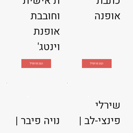
כתבת
ת אישית
אופנה
וחובבת
אופנת
וינטג'
הצג פרופיל
הצג פרופיל
שירלי
פינצי-לב |
נויה פיבר |