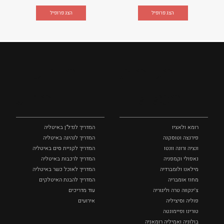
הצג פרופיל
הצג פרופיל
מקומות
מדריכים
ומסלולים
ומידע
רומא ולאציו
המדריך לנדל"ן באיטליה
פירנצה וטוסקנה ‏
המדריך לנהיגה באיטליה
ונציה ורונה וונטו
המדריך לקניית סים באיטליה
נאפולי‏ וקמפניה
המדריך לרכבות באיטליה
מילאנו ולומברדיה
המדריך לאוכל כשר באיטליה
מחוז אומבריה
המדריך להבנת האיטלקים
צ'ינקווה טרה וליגוריה
עוד מדריכים
פוליה וסיציליה ‏
אירועים
טורינו ופיימונטה
בולוניה ואמיליה רומאניה