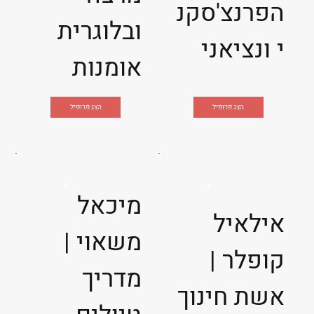
הפרנצ'סקנ
ובלוגרית
י ונציאני
אומנות
הצג פרופיל
הצג פרופיל
מיכאל
אילאיל
משאוי |
קופלר |
מדריך
אשת חינוך