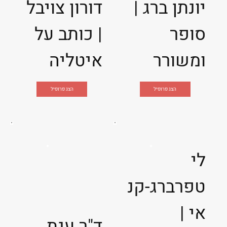
יונתן ברג |
דורון צויבל
סופר
| כותב על
ומשורר
איטליה
הצג פרופיל
הצג פרופיל
לי
טפרברג-קנ
אי |
ד"ר ענת