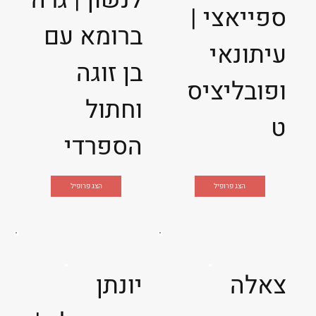
ספייאצי |
ברומא עם
עיתונאי
בן זוגה
ופובליציס
וחתול
ט
הספרדי
הצג פרופיל
הצג פרופיל
צאלה
יונתן