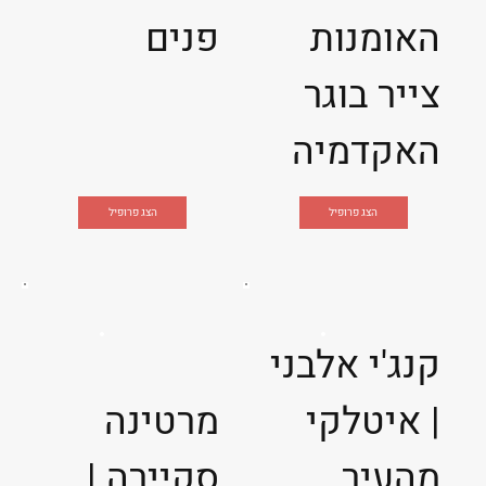
האומנות
פנים
צייר בוגר
האקדמיה
הצג פרופיל
הצג פרופיל
קנג'י אלבני
| איטלקי
מרטינה
מהעיר
סקיירה |