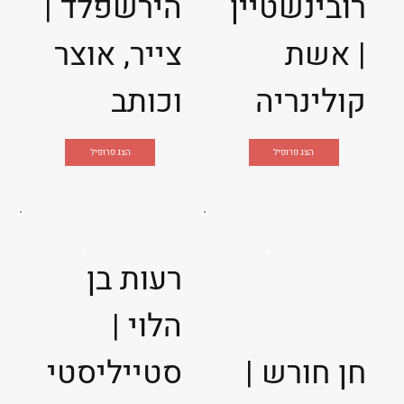
רובינשטיין
הירשפלד |
| אשת
צייר, אוצר
קולינריה
וכותב
הצג פרופיל
הצג פרופיל
רעות בן
הלוי |
חן חורש |
סטייליסטי