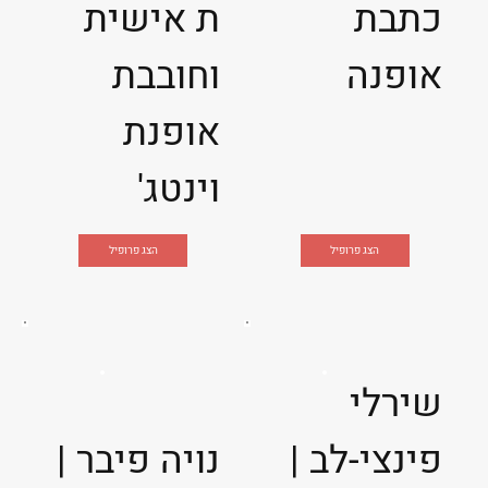
כתבת
ת אישית
אופנה
וחובבת
אופנת
וינטג'
הצג פרופיל
הצג פרופיל
שירלי
פינצי-לב |
נויה פיבר |