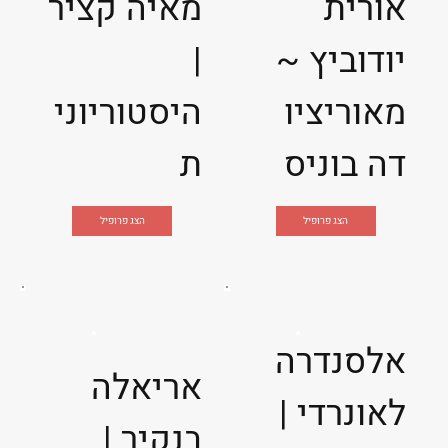
אורית
מאיה קציר
יודוביץ ~
|
מאוריציו
היסטוריוני
דה בוניס
ת
הצג פרופיל
הצג פרופיל
אלסנדרה
אריאלה
לאונרדי |
בנקיר |