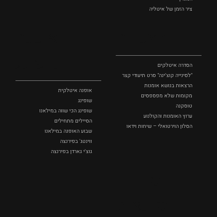
ציר הזמן של איטליה
לצפייה
אופנה
ושופינג
הסדרה איטלקים
"לסינייה קוצ'ינה" סרט תיעודי קצר
הרצאות בנושא אומנות
אופנה איטלקית
מקומות שלא מפספסים
שופינג
טוסקנה
שופינג הכי שווה במילאנו
ערוץ האומנות והקולנוע
הסיילים מתחילים
הסלון הוירטואלי – שיחות וידאו
שבוע האופנה במילאנו
ווינטג' בפירנצה
גוצ'י גארדן בפירנצה
סיורים
וסדנאות