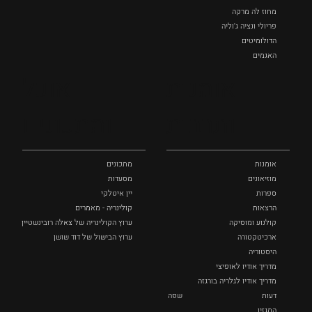
מחוז לה מרקה
פריולי ונציה ג'וליה
הדולומיטים
האגמים
איטליה הנסתרת
אומנות
אוכל
כל המקומות
ותרבות
ומתכונים
אומנות
מתכונים
מוזיאונים
מסעדות
ספרות
יין איטלקי
הרצאות
קולינריה - מאמרים
קולנוע ומוסיקה
ערוץ הקולינריה של צאלה רובינשטיין
ארכיטקטורה
ערוץ הבישול של דוד שושן
היסטוריה
מדריך אודיו לאופיצי
מדריך אודיו לגלריה בורגזה
דעות
שפה
המגזין