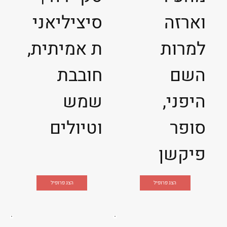
וארזה
סיציליאני
למרות
ת אמיתית,
השם
חובבת
היפני,
שמש
סופר
וטיולים
פיקשן
הצג פרופיל
הצג פרופיל