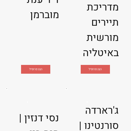
מדריכת
מוברמן
תיירים
מורשית
באיטליה
הצג פרופיל
הצג פרופיל
ג'רארדה
נסי דנזין |
סורנטינו |