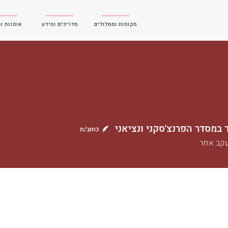
מקומות ומסלולים
מדריכים ומידע
אומנות ו
יר במסדר הפרנצ'סקני ונציאני
כותב/ת
קב אחר