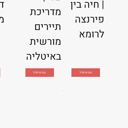
| חיה בין
ד
מדריכת
פירנצה
מ
תיירים
לרומא
מורשית
באיטליה
הצג פרופיל
הצג פרופיל