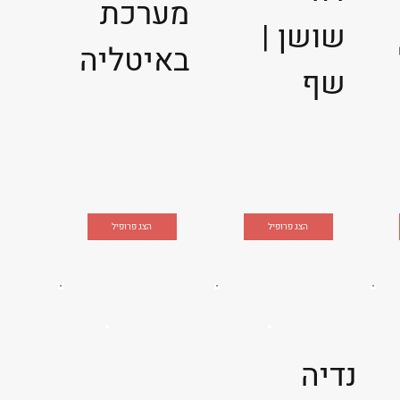
מערכת
שושן |
באיטליה
שף
הצג פרופיל
הצג פרופיל
נדיה