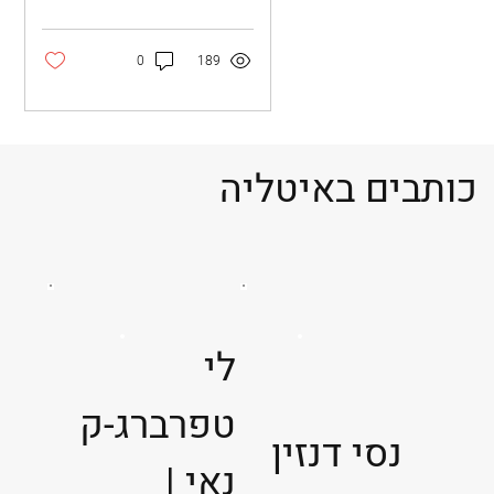
לכם חלק מרובע
סנטה...
0
189
כותבים באיטליה
לי
טפרברג-ק
נסי דנזין
נאי |