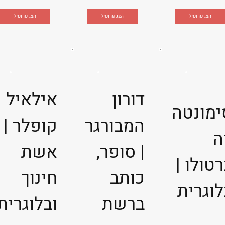
הצג פרופיל
הצג פרופיל
הצג פרופיל
דורון
אילאיל
ימונטה
המבורגר
קופלר |
ה
| סופר,
אשת
טולו |
כותב
חינוך
לוגרית
ברשת
ובלוגרית