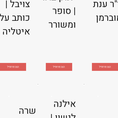
"ר ענת
צויבל |
| סופר
וברמן
כותב על
ומשורר
איטליה
הצג פרופיל
הצג פרופיל
הצג פרופיל
אילנה
שרה
לנשון |