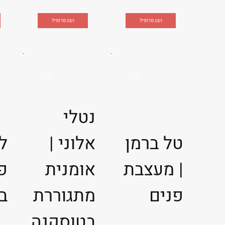
הצג פרופיל
הצג פרופיל
נטלי
טל ברמן
אלוני |
ל
| מעצבת
אומנית
פי
פנים
מתגוררת
ב
בטוסקנה