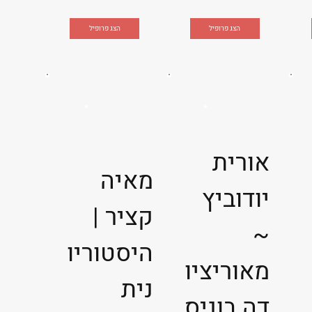
הצג פרופיל
הצג פרופיל
אורית
מאיה
יודוביץ
קציר |
~
היסטוריו
מאוריציו
נית
דה בוניס