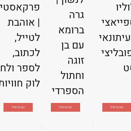
וליו
פרקאסטי
גרה
פייאצי
| אוהבת
ברומא
עיתונאי
לטייל,
עם בן
ובליצי
לכתוב,
זוגה
ט
לספר ולח
וחתול
לוק חוויות
הספרדי
הצג פרופיל
הצג פרופיל
הצג פרופיל