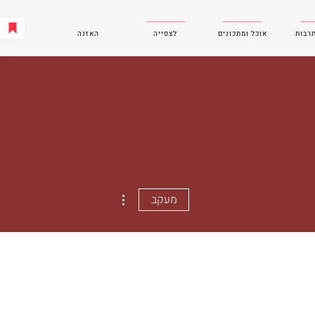
תרבות
אוכל ומתכונים
לצפייה
האזנה
More actions
מעקב