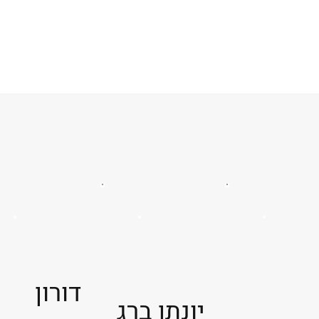
דורון
יונתן ברג