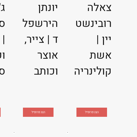
צאלה
יונתן
ג'
רובינשט
הירשפל
ס
יין |
ד | צייר,
| 
אשת
אוצר
ופ
קולינריה
וכותב
ס
הצג פרופיל
הצג פרופיל