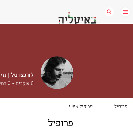
לורנצו טל | נז
0
עוקבים
0
במע
פרופיל
פרופיל אישי
פרופיל