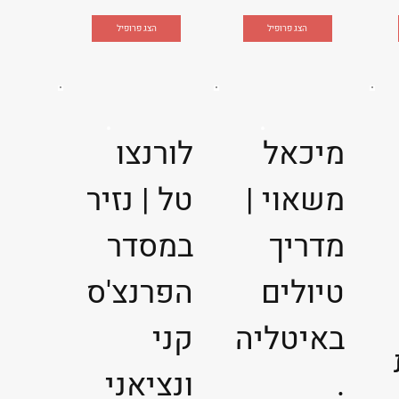
הצג פרופיל
הצג פרופיל
מיכאל
לורנצו
משאוי |
טל | נזיר
מדריך
במסדר
טיולים
הפרנצ'ס
באיטליה
קני
.
ונציאני