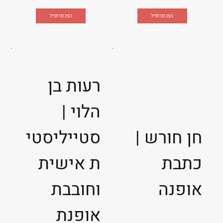
הצג פרופיל
הצג פרופיל
רעות בן
הלוי |
חן חורש |
סטייליסטי
כתבת
ת אישית
אופנה
וחובבת
אופנת