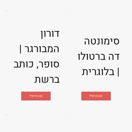
דורון
סימונטה
המבורגר |
דה ברטולו
סופר, כותב
| בלוגרית
ברשת
הצג פרופיל
הצג פרופיל