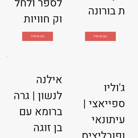
לספר ולחל
ת בורונה
וק חוויות
הצג פרופיל
הצג פרופיל
אילנה
ג'וליו
לנשון | גרה
ספייאצי |
ברומא עם
עיתונאי
בן זוגה
ופובליציס