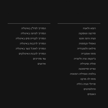
מקומות
מדריכים
ומסלולים
ומידע
רומא ולאציו
המדריך לנדל"ן באיטליה
פירנצה וטוסקנה ‏
המדריך לנהיגה באיטליה
ונציה ורונה וונטו
המדריך לקניית סים באיטליה
נאפולי‏ וקמפניה
המדריך לרכבות באיטליה
מילאנו ולומברדיה
המדריך לאוכל כשר באיטליה
מחוז אומבריה
המדריך להבנת האיטלקים
צ'ינקווה טרה וליגוריה
עוד מדריכים
פוליה וסיציליה ‏
אירועים
טורינו ופיימונטה
בולוניה ואמיליה רומאניה
מחוז לה מרקה
פריולי ונציה ג'וליה
הדולומיטים
האגמים
איטליה הנסתרת
אומנות
אוכל
כל המקומות