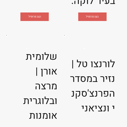
בעיר לוקה.
הצג פרופיל
הצג פרופיל
שלומית
לורנצו טל |
אורן |
נזיר במסדר
מרצה
הפרנצ'סקנ
ובלוגרית
י ונציאני
אומנות