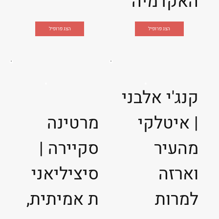
האקדמיה
הצג פרופיל
הצג פרופיל
קנג'י אלבני
| איטלקי
מרטינה
מהעיר
סקיירה |
וארזה
סיציליאני
למרות
ת אמיתית,