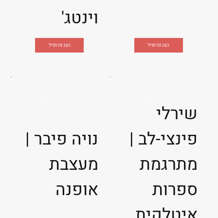
וינטג'
הצג פרופיל
הצג פרופיל
שירלי
פינצי-לב |
נויה פיבר |
מתרגמת
מעצבת
ספרות
אופנה
איטלקית