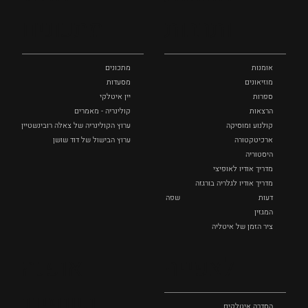
ותרבות
ומתכונים
אומנות
מתכונים
מוזיאונים
מסעדות
ספרות
יין איטלקי
הרצאות
קולינריה - מאמרים
קולנוע ומוסיקה
ערוץ הקולינריה של צאלה רובינשטיין
ארכיטקטורה
ערוץ הבישול של דוד שושן
היסטוריה
מדריך אודיו לאופיצי
מדריך אודיו לגלריה בורגזה
דעות
שפה
המגזין
ציר הזמן של איטליה
לצפייה
אופנה
ושופינג
הסדרה איטלקים