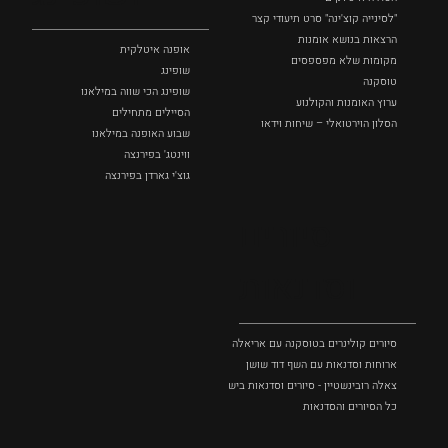
"לסינייה קוצ'ינה" סרט תיעודי קצר
הרצאות בנושא אומנות
אופנה איטלקית
מקומות שלא מפספסים
שופינג
טוסקנה
שופינג הכי שווה במילאנו
ערוץ האומנות והקולנוע
הסיילים מתחילים
הסלון הוירטואלי – שיחות וידאו
שבוע האופנה במילאנו
ווינטג' בפירנצה
גוצ'י גארדן בפירנצה
סיורים
וסדנאות
סיורים קולינרים בטוסקנה עם אריאלה בנקיר
ארוחות וסדנאות עם השף דוד שושן
צאלה רובינשטיין - סיורים וסדנאות בישול בטוסקנה
כל הסיורים והסדנאות