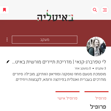
ions
מעקב
כותב/ת
לי טפרברג-קנאי | מדריכת תיירים מורשית באיטליה
3 עוקבים
0 במעקב אחר
מוסמכת מטעם מחוז טוסקנה ומוזיאון הוותיקן, מובילה סיורים
מודרכים בעברית ואנגלית בפירנצה ורומא, לקבוצות ויחידים.
כותב
+
4
פרופיל
פרופיל אישי
פרופיל