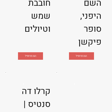
השם
חובבת
היפני,
שמש
סופר
וטיולים
פיקשן
הצג פרופיל
הצג פרופיל
קרלו דה
סנטיס |