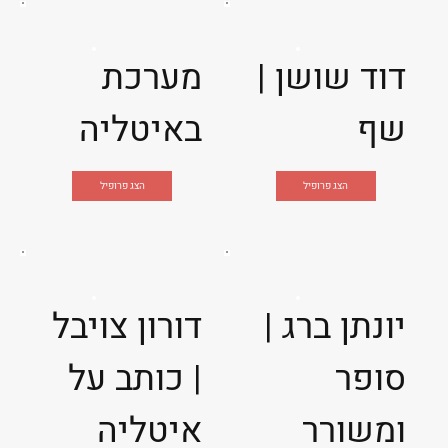
דוד שושן |
מערכת
שף
באיטליה
הצג פרופיל
הצג פרופיל
יונתן ברג |
דורון צויבל
סופר
| כותב על
ומשורר
איטליה