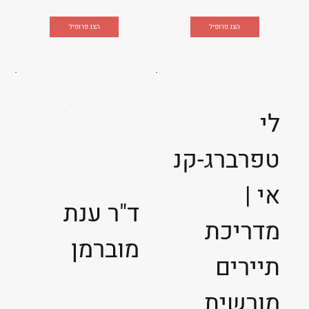
הצג פרופיל
הצג פרופיל
לי
טפרברג-קנ
אי |
ד"ר ענת
מדריכת
מוברמן
תיירים
מורשית