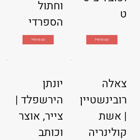
וחתול
ט
הספרדי
הצג פרופיל
הצג פרופיל
צאלה
יונתן
רובינשטיין
הירשפלד |
| אשת
צייר, אוצר
קולינריה
וכותב