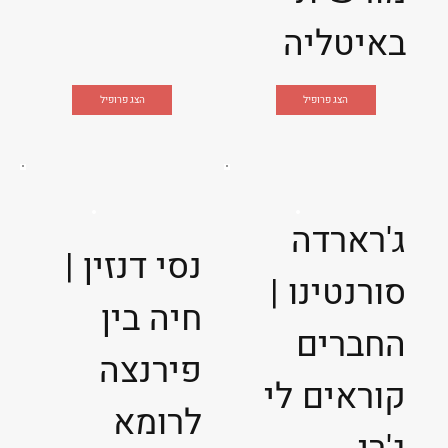
באיטליה
הצג פרופיל
הצג פרופיל
ג'רארדה
נסי דנזין |
סורנטינו |
חיה בין
החברים
פירנצה
קוראים לי
לרומא