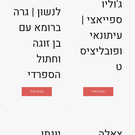
ג'וליו
לנשון | גרה
ספייאצי |
ברומא עם
עיתונאי
בן זוגה
ופובליציס
וחתול
ט
הספרדי
הצג פרופיל
הצג פרופיל
צאלה
יונתן