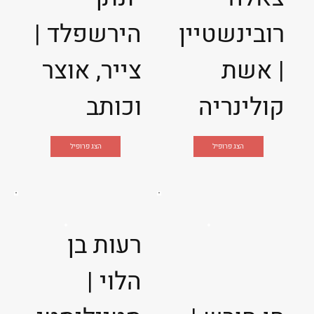
רובינשטיין
הירשפלד |
| אשת
צייר, אוצר
קולינריה
וכותב
הצג פרופיל
הצג פרופיל
רעות בן
הלוי |