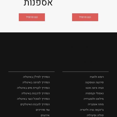
אספנות
הצג פרופיל
הצג פרופיל
מקומות
מדריכים
ומסלולים
ומידע
רומא ולאציו
המדריך לנדל"ן באיטליה
פירנצה וטוסקנה ‏
המדריך לנהיגה באיטליה
ונציה ורונה וונטו
המדריך לקניית סים באיטליה
נאפולי‏ וקמפניה
המדריך לרכבות באיטליה
מילאנו ולומברדיה
המדריך לאוכל כשר באיטליה
מחוז אומבריה
המדריך להבנת האיטלקים
צ'ינקווה טרה וליגוריה
עוד מדריכים
פוליה וסיציליה ‏
אירועים