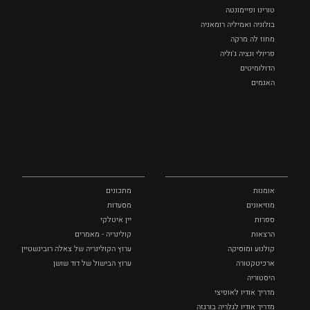
טורינו ופיימונטה
בולוניה ואמיליה רומאניה
מחוז לה מרקה
פריולי ונציה ג'וליה
הדולומיטים
האגמים
איטליה הנסתרת
אומנות
אוכל
כל המקומות
ותרבות
ומתכונים
אומנות
מתכונים
מוזיאונים
מסעדות
ספרות
יין איטלקי
הרצאות
קולינריה - מאמרים
קולנוע ומוסיקה
ערוץ הקולינריה של צאלה רובינשטיין
ארכיטקטורה
ערוץ הבישול של דוד שושן
היסטוריה
מדריך אודיו לאופיצי
מדריך אודיו לגלריה בורגזה