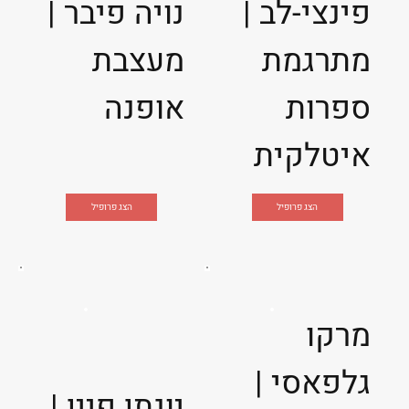
פינצי-לב |
נויה פיבר |
מתרגמת
מעצבת
ספרות
אופנה
איטלקית
הצג פרופיל
הצג פרופיל
מרקו
גלפאסי |
יונתן פיין |