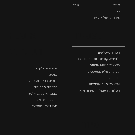
דעות
שפה
המגזין
ציר הזמן של איטליה
לצפייה
אופנה
ושופינג
הסדרה איטלקים
"לסינייה קוצ'ינה" סרט תיעודי קצר
הרצאות בנושא אומנות
אופנה איטלקית
מקומות שלא מפספסים
שופינג
טוסקנה
שופינג הכי שווה במילאנו
ערוץ האומנות והקולנוע
הסיילים מתחילים
הסלון הוירטואלי – שיחות וידאו
שבוע האופנה במילאנו
ווינטג' בפירנצה
גוצ'י גארדן בפירנצה
סיורים