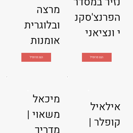
נזיר במסדר
מרצה
הפרנצ'סקנ
ובלוגרית
י ונציאני
אומנות
הצג פרופיל
הצג פרופיל
מיכאל
אילאיל
משאוי |
קופלר |
מדריך