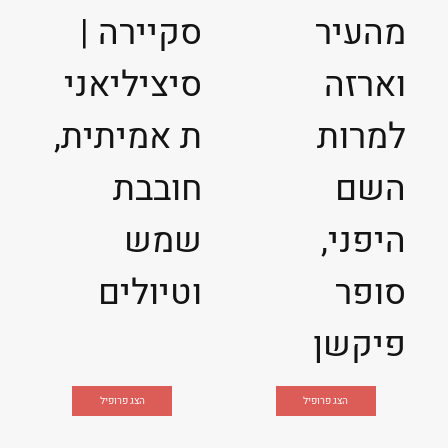
מהעיר
סקיירה |
וארזה
סיציליאני
למרות
ת אמיתית,
השם
חובבת
היפני,
שמש
סופר
וטיולים
פיקשן
הצג פרופיל
הצג פרופיל