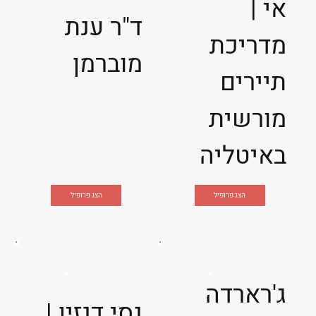
אי |
ד"ר ענת
מדריכת
מוברמן
תיירים
מורשית
באיטליה
הצג פרופיל
הצג פרופיל
ג'רארדה
נסי דנזין |