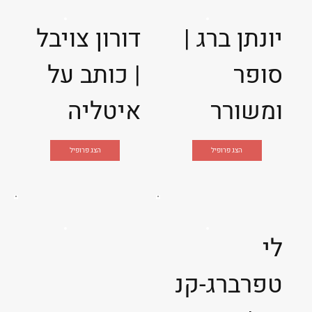
יונתן ברג |
דורון צויבל
סופר
| כותב על
ומשורר
איטליה
הצג פרופיל
הצג פרופיל
לי
טפרברג-קנ