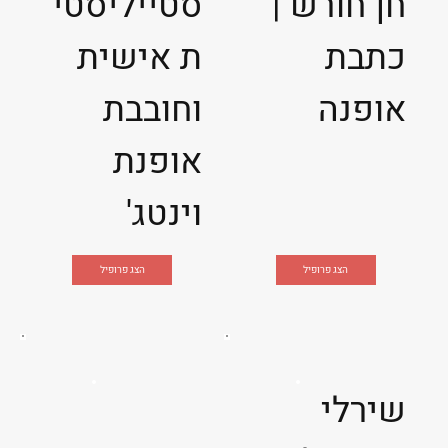
חן חורש |
סטייליסטי
כתבת
ת אישית
אופנה
וחובבת
אופנת
וינטג'
הצג פרופיל
הצג פרופיל
שירלי