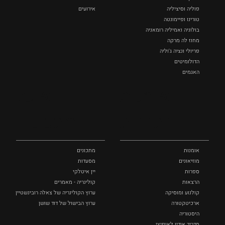
פוליה וסיציליה ‏
אירועים
טורינו ופיימונטה
בולוניה ואמיליה רומאניה
מחוז לה מרקה
פריולי ונציה ג'וליה
הדולומיטים
האגמים
איטליה הנסתרת
אומנות
אוכל
כל המקומות
ותרבות
ומתכונים
אומנות
מתכונים
מוזיאונים
מסעדות
ספרות
יין איטלקי
הרצאות
קולינריה - מאמרים
קולנוע ומוסיקה
ערוץ הקולינריה של צאלה רובינשטיין
ארכיטקטורה
ערוץ הבישול של דוד שושן
היסטוריה
מדריך אודיו לאופיצי