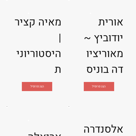
אורית
מאיה קציר
יודוביץ ~
|
מאוריציו
היסטוריוני
דה בוניס
ת
הצג פרופיל
הצג פרופיל
אלסנדרה