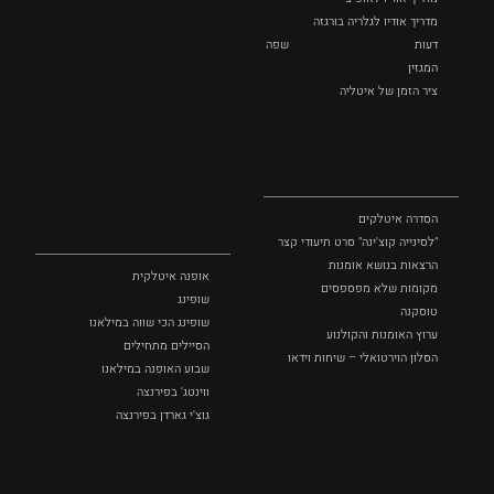
מדריך אודיו לגלריה בורגזה
דעות
שפה
המגזין
ציר הזמן של איטליה
לצפייה
אופנה
ושופינג
הסדרה איטלקים
"לסינייה קוצ'ינה" סרט תיעודי קצר
הרצאות בנושא אומנות
אופנה איטלקית
מקומות שלא מפספסים
שופינג
טוסקנה
שופינג הכי שווה במילאנו
ערוץ האומנות והקולנוע
הסיילים מתחילים
הסלון הוירטואלי – שיחות וידאו
שבוע האופנה במילאנו
ווינטג' בפירנצה
גוצ'י גארדן בפירנצה
סיורים