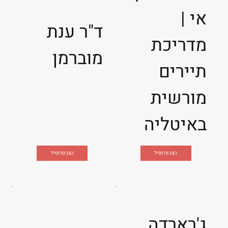
אי |
ד"ר ענת
מדריכת
מוברמן
תיירים
מורשית
באיטליה
הצג פרופיל
הצג פרופיל
ג'רארדה