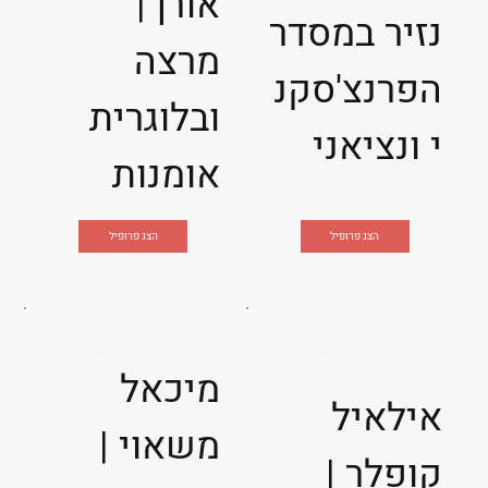
אורן |
נזיר במסדר
מרצה
הפרנצ'סקנ
ובלוגרית
י ונציאני
אומנות
הצג פרופיל
הצג פרופיל
מיכאל
אילאיל
משאוי |
קופלר |