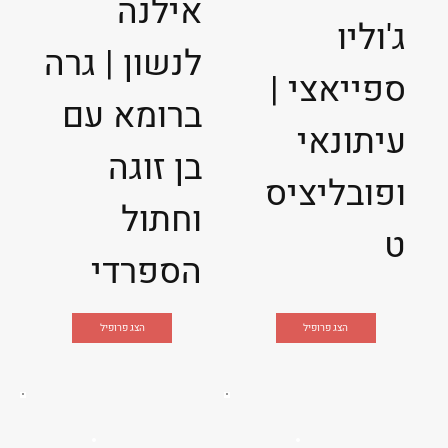
אילנה
ג'וליו
לנשון | גרה
ספייאצי |
ברומא עם
עיתונאי
בן זוגה
ופובליציס
וחתול
ט
הספרדי
הצג פרופיל
הצג פרופיל