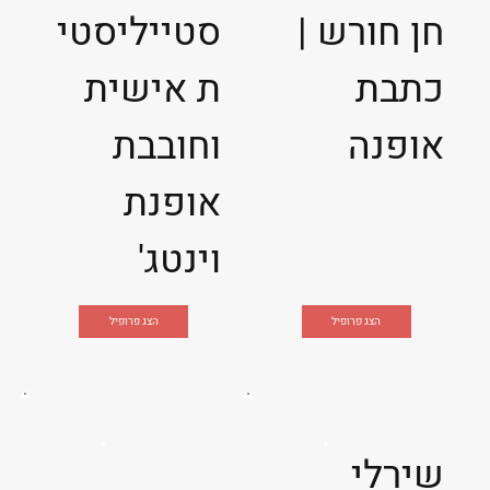
חן חורש |
סטייליסטי
כתבת
ת אישית
אופנה
וחובבת
אופנת
וינטג'
הצג פרופיל
הצג פרופיל
שירלי