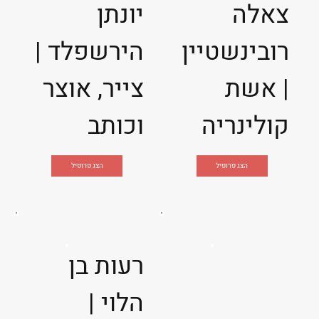
צאלה
יונתן
רובינשטיין
הירשפלד |
| אשת
צייר, אוצר
קולינריה
וכותב
הצג פרופיל
הצג פרופיל
רעות בן
הלוי |