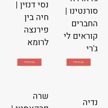
נסי דנזין |
סורנטינו |
חיה בין
החברים
פירנצה
קוראים לי
לרומא
ג'רי
הצג פרופיל
הצג פרופיל
שרה
נדיה