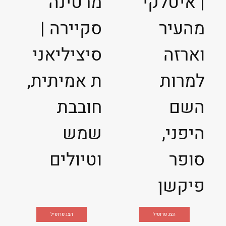
| איטלקי
מרטינה
מהעיר
סקיירה |
וארזה
סיציליאני
למרות
ת אמיתית,
השם
חובבת
היפני,
שמש
סופר
וטיולים
פיקשן
הצג פרופיל
הצג פרופיל