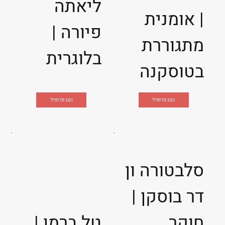
ליאתה
| אומנית
פיורה |
מתגוררת
בלוגרית
בטוסקנה
הצג פרופיל
הצג פרופיל
סלבטורה ון
דר בוסקן |
חוקר
טל ברמן |