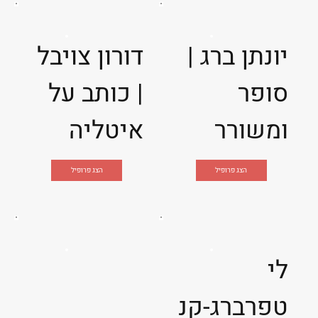
יונתן ברג |
דורון צויבל
סופר
| כותב על
ומשורר
איטליה
הצג פרופיל
הצג פרופיל
לי
טפרברג-קנ