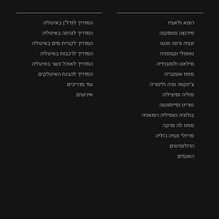
רומא ולאציו
המדריך לנדל"ן באיטליה
פירנצה וטוסקנה ‏
המדריך לנהיגה באיטליה
ונציה ורונה וונטו
המדריך לקניית סים באיטליה
נאפולי‏ וקמפניה
המדריך לרכבות באיטליה
מילאנו ולומברדיה
המדריך לאוכל כשר באיטליה
מחוז אומבריה
המדריך להבנת האיטלקים
צ'ינקווה טרה וליגוריה
עוד מדריכים
פוליה וסיציליה ‏
אירועים
טורינו ופיימונטה
בולוניה ואמיליה רומאניה
מחוז לה מרקה
פריולי ונציה ג'וליה
הדולומיטים
האגמים
איטליה הנסתרת
אומנות
אוכל
כל המקומות
ותרבות
ומתכונים