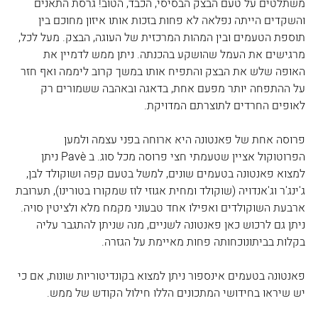
משתלטים על טעם הבצק הבסיסי, הכבד, הטוב! גרסת התאנים 
והשקדים הייתה נפלאה לא פחות בזכות אותו איזון מחוכם בין 
תוספת הטעמים ובין המהות המרכזית של העוגה, הבצק. מעל לכל, 
מרגישים את העמל שהושקע בהכנתה. ניתן ממש לדמיין את 
האופה שלש את הבצק והתפיח אותו במשך קרוב ליממה ואף חזר 
על ההתפחה יותר מפעם אחת, בדאגה ובאהבה ששמורים רק 
לאופים החרדים לתוצרתם המדויקת.
פרוסה אחת של פאנטונה היא ארוחה בפני עצמה ולמען 
הפרוטוקול אציין שטעמתי חצי פרוסה מכל סוג. ב Pavè ניתן 
למצוא פאנטונה בטעמים שונים, למשל בטעם קפה ושוקולד לבן, 
ג'ינג'ר וג'אנדויה (שוקולד ומחית אגוזי לוז שמקורו בטורינו), תערובת 
ארבעת השוקולדים ואפילו אחד טבעוני מקמח מלא ולציטין סויה. 
ניתן גם לרכוש כאן פאנטונה לשניים, מנה שניתן להתגבר עליה 
בקלות בביתונוכחותה פחות מאיימת על הגזרה.
פאנטונה בטעמים אינספור ניתן למצוא בקונדיטוריות שונות, אם כי 
יש שיראו בחידושי המתכונים הללו חילול הקודש של ממש.