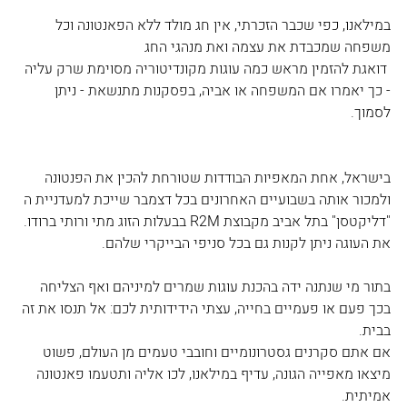
במילאנו, כפי שכבר הזכרתי, אין חג מולד ללא הפאנטונה וכל 
משפחה שמכבדת את עצמה ואת מנהגי החג
 דואגת להזמין מראש כמה עוגות מקונדיטוריה מסוימת שרק עליה 
- כך יאמרו אם המשפחה או אביה, בפסקנות מתנשאת - ניתן 
לסמוך.
בישראל, אחת המאפיות הבודדות שטורחת להכין את הפנטונה 
ולמכור אותה בשבועיים האחרונים בכל דצמבר שייכת למעדניית ה 
"דליקטסן" בתל אביב מקבוצת R2M בבעלות הזוג מתי ורותי ברודו. 
את העוגה ניתן לקנות גם בכל סניפי הבייקרי שלהם.
בתור מי שנתנה ידה בהכנת עוגות שמרים למיניהם ואף הצליחה 
בכך פעם או פעמיים בחייה, עצתי הידידותית לכם: אל תנסו את זה 
בבית.
אם אתם סקרנים גסטרונומיים וחובבי טעמים מן העולם, פשוט 
מיצאו מאפייה הגונה, עדיף במילאנו, לכו אליה ותטעמו פאנטונה 
אמיתית.