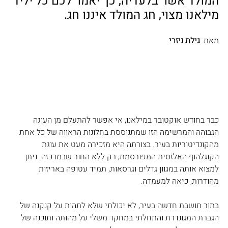
המולד אשר בלעדיה, כך יאמר לכם כל יליד 
מילאנו מצוי, חג המולד איננו חג.
מאת:
 גילת ניזרי
כבר בחודש אוקטובר במילאנו, אי אפשר להתעלם מן העוגה 
הגבוהה והמרשימה הזו שמתנוססת בחלונות הראווה של כל אחת 
מהקונדיטוריות בעיר. בצורתה היא מזכירה מעט את עוגת 
הקוגלהוף האלזסית המפורסמת, רק ללא החור שבמרכזה. ניתן 
למצוא אותה במגוון גדלים וגרסאות, תמיד עטופה באריזות 
מהודרות, כיאה למעמדה.
בתור תושבת חדשה בעיר, לא יכולתי שלא לתהות על קנקנה של 
הגברת המגונדרת והתחלתי במחקר משלי על מהותה ותוכנה של 