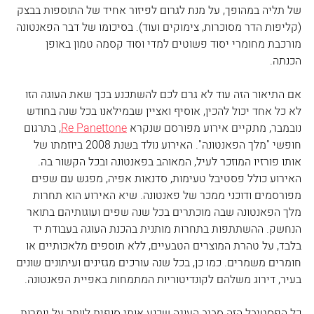
של תליה במהופך, על מנת לגרום לפיזור אחיד של התוספות בבצק 
(קליפות הדר מסוכרות, צימוקים ועוד). בסיכומו של דבר הפאנטונה 
מורכבת מחומרי יסוד פשוטים למדי וסוד קסמה טמון באופן 
הכנתה.
אם התיאור הזה עוד לא גרם לכם להשתכנע בכך שאת העוגה הזו 
לא כל אחד יכול להכין, אוסיף ואציין שבמילאנו בכל שנה בחודש 
נובמבר, מתקיים אירוע מפורסם שנקרא 
Re Panettone
, בתרגום 
חופשי "מלך הפאנטונה". האירוע נולד בשנת 2008 ביוזמתו של 
אותו פורזיו המוזכר לעיל, המאוהב בפאנטונה ובכל הקשור בה. 
האירוע כולל פסטיבל טעימות, סדנאות אפיה, מפגש עם שפים 
מפורסמים ודוכני ממכר של פאנטונה. שיא האירוע הוא תחרות 
מלך הפאנטונה שבה מוכתרים בכל שנה שפים ועוגותיהם בתואר 
הנחשק. ההשתתפות בתחרות מותנית בהכנת העוגה בעבודת יד 
בלבד, על טהרת המוצרים הטבעיים, ללא תוספים מלאכותיים או 
חומרים משמרים. כמו כן, בכל שנה עורכים מגזינים ועיתונים שונים 
בעיר, דירוג משלהם לקונדיטוריות המתמחות באפיית הפאנטונה. 
כל הפסטיבל הזה סביב העוגה שכנע אותי סופית לוותר על יומרות 