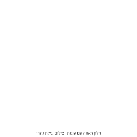
חלון ראווה עם עוגות - צילום: גילת ניזרי