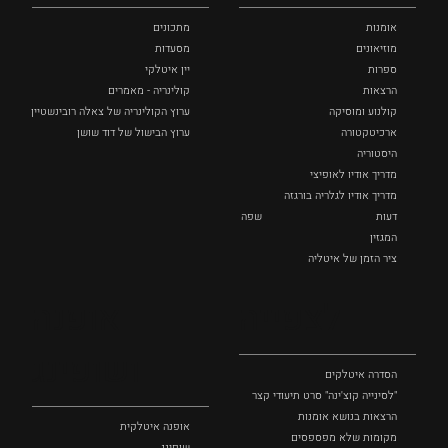
אומנות
מתכונים
מוזיאונים
מסעדות
ספרות
יין איטלקי
הרצאות
קולינריה - מאמרים
קולנוע ומוסיקה
ערוץ הקולינריה של צאלה רובינשטיין
ארכיטקטורה
ערוץ הבישול של דוד שושן
היסטוריה
מדריך אודיו לאופיצי
מדריך אודיו לגלריה בורגזה
דעות
שפה
המגזין
ציר הזמן של איטליה
לצפייה
אופנה
ושופינג
הסדרה איטלקים
"לסינייה קוצ'ינה" סרט תיעודי קצר
הרצאות בנושא אומנות
אופנה איטלקית
מקומות שלא מפספסים
שופינג