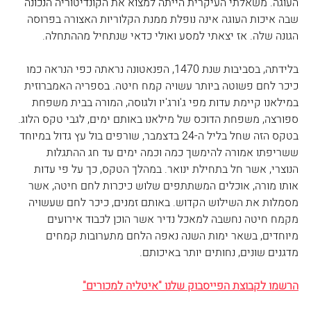
העוגה. משאלתי העיקרית הייתה למצוא את הקונדיטוריה הנכונה 
שבה איכות העוגה אינה נופלת ממנת הקלוריות האצורה בפרוסה 
הגונה שלה. אז יצאתי למסע ואולי כדאי שנתחיל מההתחלה.
בלידתה, בסביבות שנת 1470, הפנאטונה נראתה כפי הנראה כמו 
כיכר לחם פשוטה ביותר עשויה קמח חיטה. בספריה האמברוזית 
במילאנו קיימת עדות מפי ג'ורג'יו ולגוסה, המורה בבית משפחת 
ספורצה, משפחת הדוכס של מילאנו באותם ימים, לגבי טקס הלוג. 
בטקס הזה שחל בליל ה-24 בדצמבר, שורפים בול עץ גדול במיוחד 
ששריפתו אמורה להימשך כמה וכמה ימים עד חג ההתגלות 
הנוצרי, אשר חל בתחילת ינואר. במהלך הטקס, כך על פי עדות 
אותו מורה, אוכלים המשתתפים שלוש כיכרות לחם חיטה, אשר 
מסמלות את השילוש הקדוש. באותם זמנים, כיכר לחם שעשויה 
מקמח חיטה נחשבה למאכל נדיר אשר הוכן לכבוד אירועים 
מיוחדים, בשאר ימות השנה נאפה הלחם מתערובות קמחים 
מדגנים שונים, נחותים יותר באיכותם.
הרשמו לקבוצת הפייסבוק שלנו "איטליה למכורים"