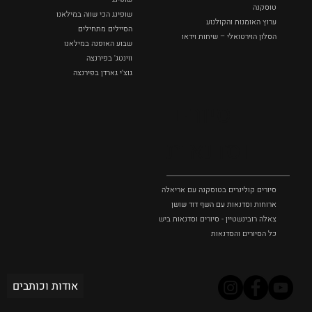
טוסקנה
שופינג הכי שווה במילאנו
ערוץ האומנות והקולנוע
הסיילים מתחילים
הסלון הוירטואלי – שיחות וידאו
שבוע האופנה במילאנו
ווינטג' בפירנצה
גוצ'י גארדן בפירנצה
סיורים
וסדנאות
סיורים קולינרים בטוסקנה עם אריאלה בנקיר
ארוחות וסדנאות עם השף דוד שושן
צאלה רובינשטיין - סיורים וסדנאות בישול בטוסקנה
כל הסיורים והסדנאות
אודות וכותבים