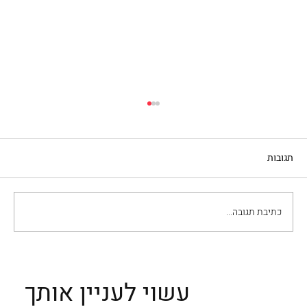
תגובות
כתיבת תגובה...
ביקור בשוקי האוכל של פלרמו: לאן ללכת ומה
לאכול ולקנות?
עשוי לעניין אותך