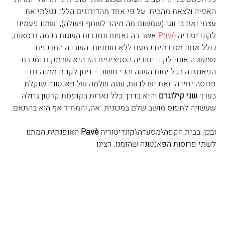
האפיה ולצאת מהבית. על פי אחד מהדירוגים הללו, נטלתי את 
עצמי ואת בן זוגי (שמשום מה מיהר לשתף פעולה), ושמנו פעמינו 
לקונדיטוריה 
Pavè
 אשר בה נאפות ונמכרות העוגות בכמה גרסאות, 
כולל אחת מסורתית כמעט ללא תוספות. העובדה המרכזית 
שמשכה אותי לקונדיטוריה הספציפית הזו היא שבמקום נמכרת 
הפאנטונה בכל ימות השנה והכי חשוב – ניתן לקנות ממנה גם 
פרוסה יחידה. זאת יש לדעת, עוגה שלמה של פאנטונה שוקלת 
בערך 
שני קילוגרם
 והיא בדרך כלל נארזת בקופסת קרטון גדולה 
שעשויה לתפוס מושב שלם במכונית. אה, והמחיר אף הוא בהתאם.
ובכן, בבית הקפה\מסעדה\קונדיטוריה 
Pavè
 האופנתית המתנו 
לשתי פרוסות הפאנטונה שהזמנו. רצינו 