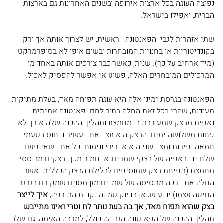
נפוצה העוגה בכל ארצות אירופה ובשנים האחרונות גם בארצות 
הברית, ואפילו בישראל.
שתי אזהרות לגבי  הפאנטונה.  ראשית, יש לצרוך אותה אך ורק 
בקונדיטוריות או בחנויות המובחרות ובשום אופן לא בסופרמרקט 
(מיד ארחיב על כך). שנית, כאשר כבר צורכים אותה באחד מן 
המרכולים המובחרים האלה, פשוט אי אפשר להפסיק לאכול.
הפאנטונה בגרסת ימינו אלה היא עוגה תפוחה מאד, בעלת מתיקות 
מעודנת, שהרי בכל זאת החלה בתור לחם. פאנטונה אמיתית 
נאפית מבצק שמעורבת בו מחמצת ותהליך ההכנה שלה אורך לא 
פחות משלושה ימים. הבצק הוא מצד אחד עשיר ודחוס בטעמי 
חמאה ופירות ומצד שני הוא אוורירי ונימוח. כל אחד שאי פעם 
שלח ידו באפיה של בצקי שמרים, או חמור מכך, בצקים מבוססי 
מחמצת (תפיחת בצק שמוסיפים לבלילת הבצק הכללית ואשר 
החלה את דרכה מתסיסה של שמרים מזן מסוים שמקורם בגרגר 
החיטה עצמו) יודע שכאן בדיוק טמונה נקודת התורפה; 
איך לייצר 
בצק שהוא תפוח מאד, אך בה בעת נותר לח וטרי ואינו מתייבש
. 
תהליך ההכנה של הפאנטונה הגבוהה כולל, למרבה האימה, גם שלב 