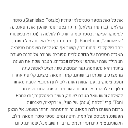
את כל זאת מספר סטניסלאו פורזיו (Stanislao Porzio), סופר 
מילאנזי (בן העיר מילאנו) וחוקר גסטרונומי שהפך את הפאנטונה 
לעיסוקו העיקרי, בספר שמוקדש כולו לעלמה זו (ונקרא בפשטות 
"הפאנטונה", Il Panettone). סיפור נוסף על הולדתה של העוגה, 
יותר פולקלורי ופחות דתי, קשור אף הוא לבית משפחת ספורצה. 
האגדה מספרת על הדוכס לבית ספורצה שהורה על הכנת סעודת 
חג מולד שבה ישתתפו אצילים ונכבדים. הטבח שכח את העוגה 
בתנור והיא נתפחמה. נער המטבח, טוני, הציע לאפות עוגה 
מהמצרכים שנותרו ברשותם: קמח, חמאה, ביצים, קליפת אתרוג 
ומעט צימוקים. עם הגשת העוגה לשולחן התחבא הטבח מאחורי 
וילון כדי לתהות על תגובות האורחים. העוגה החדשה זכתה 
להצלחה וכשנשאל הטבח לשמה, השיב באיטלקית,"Pane di 
Toni" קרי "הלחם (עוגה) של טוני", או בקיצור, פאנטונה.
ברבות השנים הלכה הפאנטונה והתפתחה, תרתי משמע. אל הבצק 
הפשוט, המבוסס על קמח, חיטה ומים, נוספו סוכר, חמאה, חלב, 
חלמונים, צימוקים ופירות מסוכרים, וחשוב מכל, שמרים. כיום 