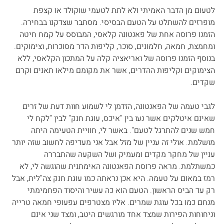
לטעום מן הדבר האמיתי ולא לתת לטעמי שוקולד או קצפת 
מופרזים להשתלט על הטעם הבסיסי. מסתבר שצדקנו בבחירה. 
הזמנו פרוסה אחת של פאנטונה קלאסי, המבוסס על קמח חיטה 
ומחמצת, חמאה, חלמונים, סוכר, קליפות הדר מסוכרות, וצימוקים. 
בנוסף הזמנו פרוסה של ואריאציה קלה על המתכון הקלאסי, ללא 
הצימוקים וקליפות ההדרים, אשר את מקומם מילאו תאנים וקרם 
שקדים.
לגבי טעמה של הפאנטונה, הזדמן לי לשמוע חוות דעת של זרים 
שאינם איטלקים אשר נעו בין "איכס, עוגת חנק" לבין "לקח לי 
חמש שנים להתרגל לטעם". באשר לי, חוויית הטעימה היתה 
מושלמת. אולי זה עניין של מזל אבל אני מעדיפה לחשוב שזה יותר 
עניין של מחקר מקדים ומעמיק ושל השקעה שהתבררה 
כמשתלמת. מראה פרוסת הפאנטונה האימתנית שהוגשה לי, לא 
רמז במאום על טעמה. היא אכן נראתה כמו עוגת חנק צה"לית, אבל 
רק עד הביס הראשון. הטעם הוא כה עשיר והיסוד הפחמימתי 
מנחם כמו בכל עוגת שמרים. אליו מצטרפים עפעופי חמאה טרייה 
וניחוחות הפירות שמצד אחד מורגשים היטב, ומצד שני אינם 