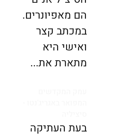
הם מאפיונרים.
במכתב קצר
ואישי היא
מתארת את...
עמק המקדשים
המפואר באגריג'נטו -
סיציליה
בעת העתיקה