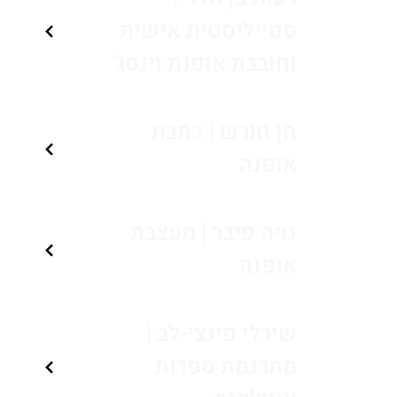
סטייליסטית אישית
וחובבת אופנת וינטג'
חן חורש | כתבת
אופנה
נויה פיבר | מעצבת
אופנה
שירלי פינצי-לב |
מתרגמת ספרות