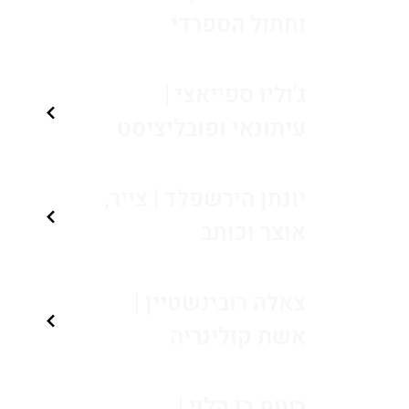
וחתול הספרדי
ג'וליו ספייאצי |
עיתונאי ופובליציסט
יונתן הירשפלד | צייר,
אוצר וכותב
צאלה רובינשטיין |
אשת קולינריה
רעות בן הלוי |