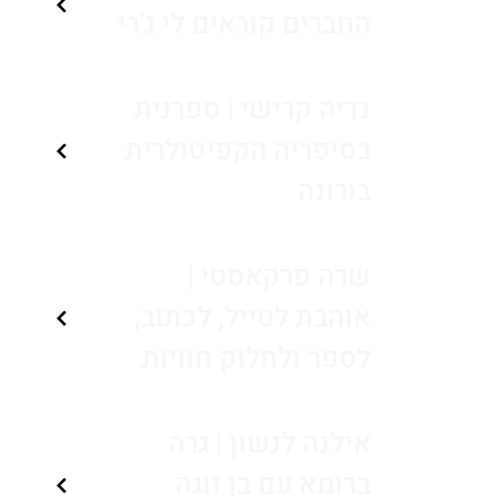
החברים קוראים לי ג'רי
נדיה קרישי | ספרנית
בסיפריה הקפיטולרית
בורונה
שרה פרקאסטי |
אוהבת לטייל, לכתוב,
לספר ולחלוק חוויות
אילנה לנשון | גרה
ברומא עם בן זוגה