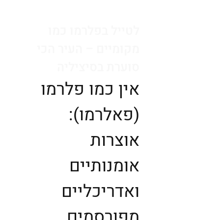
לטייל בפלרמו כמו
מקומיים – העיר הכי
סוערת בסיציליה
אין כמו פלרמו
(פאלרמו):
אוצרות
אומנותיים
ואדריכליים
מפורסמים,