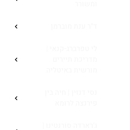
ומשורר
ד"ר ענת מוברמן
לי טפרברג-קנאי |
מדריכת תיירים
מורשית באיטליה
נסי דנזין | חיה בין
פירנצה לרומא
ג'רארדה סורנטינו |