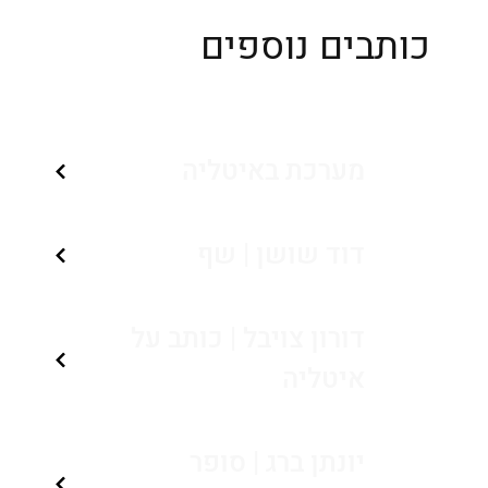
כותבים נוספים
מערכת באיטליה
דוד שושן | שף
דורון צויבל | כותב על
איטליה
יונתן ברג | סופר