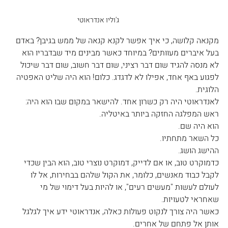
ג'וליו אנדראוטי
מקנאה קלושה, כי איך אפשר לקנא קנאה של ממש בגיבן? באדם 
בעל איברים מעוותים? במיוחד כאשר מבינים מיד שבדבריו הוא 
לא מנסה להגיד שום דבר רציני, שום דבר חשוב, שום דבר שיכול 
לפגוע באף אחד, אפילו לא לדגדג. כלום! הוא היה שליט האפטיה 
הלוגית. 
לאנדראוטי היה רק כשרון אחד. להישאר במקום שבו הוא היה: 
ראש המפלגה החזקה ביותר באיטליה.
הוא היה שם.
כל השאר מתחתיו.
ההישג הושג.
כדמוקרט טוב, או אם לדייק, דמוקרט נוצרי טוב, הוא הבין שכדי 
לקבל כבוד מאנשים, כלומר, את הקול שלהם בבחירות, אל לו 
לעולם לעשות "מעשים רעים", או להיות בעל דימוי של מי 
שאחראי לטעויות.  
כאשר היה צורך לנקוט פעולות כאלה, אנדראוטי ידע איך לגלגל 
אותן אל פתחם של אחרים.