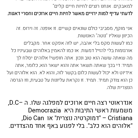
למאבקים. אנחנו רוצים לחיות חיים קלים"
לדעתי עדיף למות ירויים מאשר לחיות חיים ארוכים וחסרי דאגות.
אני מוקף, מסביבי כולם שונאים קשיים. זו אופנה. זה וירוס. זה 
הכיוון שאליו "נוטה" האנושות.
כמו לעשות סקס בלי אהבה, יש לזה אפקט אחר. מקבלים 
אורגזמות בלי להזיל דמעות. או כמו להאמין באלוהים שבעיניו כל 
מה שאתה עושה הוא טוב ונכון. אתה חופשי! אלוהים יסלח לך 
תמיד: די בכך שאתה תשאר אתה והוא ישאר הוא; כלומר, אתה 
אידיוט ולא יכול לעשות כלום בקשר לזה, והוא לא. הוא אלוהים ועל 
כן הוא צודק תמיד. תמיד. זו נקראת עליונות על טבעית, וזו הגרסה 
הנוצרית שלה.
אנדראוטי רצה חיים ארוכים למפלגה שלו. ה –D.C, 
משמעות ראשי התיבות היא Democrazia 
Cristiana – "דמוקרטיה נוצרית" או  Dio Can, 
"אלוהים הוא כלב". בלי לפגוע באף אחד מהצדדים.