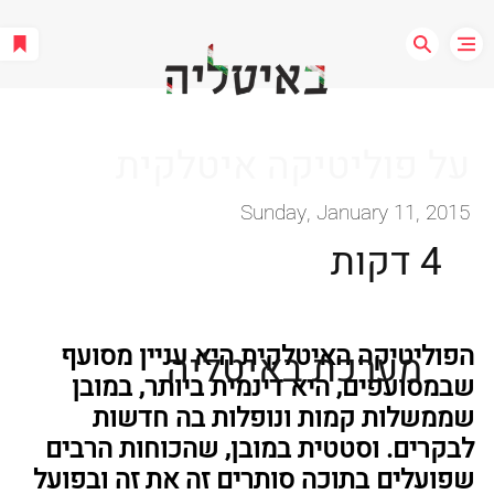
על פוליטיקה איטלקית
Sunday, January 11, 2015
4 דקות
הפוליטיקה האיטלקית היא עניין מסועף 
מערכת באיטליה
שבמסועפים, היא דינמית ביותר, במובן 
שממשלות קמות ונופלות בה חדשות 
לבקרים. וסטטית במובן, שהכוחות הרבים 
שפועלים בתוכה סותרים זה את זה ובפועל 