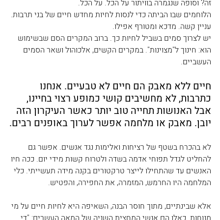
זה? וסופה שנגמרה בוויתור על הכל. על הכל.
הלוחמים שבו הביתה כדי לנסות לחיות מחדש חיים של בני תרבות. 
עניין קשה. מדכא ומטורף אפילו.
יש לצרוך סמים בשביל לחיות כך. ברוב המקרים הסם שבשימוש 
הוא: חינוך ל"מצוינות". במקרים הקשים, אלכוהול ושאר הסמים 
העשביים.
חיים ללא מאבק הם חיים לא טבעיים. אנחנו 
כתרבות, לא מחשיבים קושי כמופע רצוי בחיינו, 
אבל האנושות תחייה טוב יותר כאשר העיקרון הזה 
יובן. מאבק או מלחמה אפשר לערוך באופנים רבים.
לא בהכרח בשטף של רציחות ואלימות נגד אנשים. אפשר גם 
להחליט לגדל תפוחי אדמה בשדה ולטרוח קשות מידי יום. ככה חיו 
האנשים עד שהתחילו לייצר טרקטורים בקנה מידה תעשייתי. כלי 
המלחמה היו החרמש, המזמרה, את החפירה, והפטיש.
אלא שבינתיים, מתוך חוסר הבנה, השאיפה היא לחיות חיים על מי 
מנוחות. כאלו הם אנשי המחצית השניה של המאה העשרים: "די 