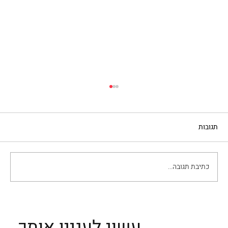
תגובות
כתיבת תגובה...
סיפורם של הלונגוברדים – השבטים
הסקנדינביים שעיצבו את איטליה
עשוי לעניין אותך