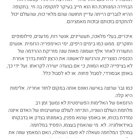
הבחירה המגוחכת הזו הוא חייב בעיקר לתקופה בה חי. בתקופה 
ההיא לגברים הייתה עדיין תחושה שהם מלאי כוח, שהעולם יכול 
להתקדם בזכותם ובזכות מאמציהם.
איכרים, בעלי מלאכה, תעשיינים, אנשי רוח, מדענים, פילוסופים 
וחוקרים. ממש כמו בימים היפים, ימי האימפריה הרומית. אנשים 
התעוררו לאחר אלף ושמונה מאות שנה מזריקת ההרדמה של 
הכנסיה הנוצרית, והרגישו לראשונה את הרצון למות בדרך אחרת. 
לא בציפייה לבוא המוות, כי אם בצעדה ישירה לקראתו. ועל ידי כך, 
באופן אבסורדי, לסבול פחות. או לא לסבול כלל.
כמו גבר שרוצה באישה ואונס אותה במקום לחזר אחריה. אלימות 
היא קלה.
הרנסאס של האלימות הפשיסטית לא נמשך זמן רב.
מלחמת העולם השניה, הוכיחה לעולם שחשיבותו של האדם איננה 
נמדדת בכוחו, או באומץ שהוא מפגין, באמונתו בצדק או בדבקותו 
באידאולוגיה. לא. מי שהאמין בעצמו, הפסיד במלחמה.
במהלך המלחמה נשאלה לא פעם השאלה, האם המאמץ שווה את 