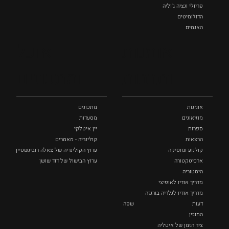
פריולי ונציה ג'וליה
הדולומיטים
האגמים
איטליה הנסתרת
אומנות
אוכל
כל המקומות
ותרבות
ומתכונים
אומנות
מתכונים
מוזיאונים
מסעדות
ספרות
יין איטלקי
הרצאות
קולינריה - מאמרים
קולנוע ומוסיקה
ערוץ הקולינריה של צאלה רובינשטיין
ארכיטקטורה
ערוץ הבישול של דוד שושן
היסטוריה
מדריך אודיו לאופיצי
מדריך אודיו לגלריה בורגזה
דעות
שפה
המגזין
ציר הזמן של איטליה