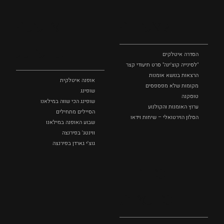
לצפייה
אופנה
ושופינג
הסדרה איטלקים
"לסינייה קוצ'ינה" סרט תיעודי קצר
הרצאות בנושא אומנות
אופנה איטלקית
מקומות שלא מפספסים
שופינג
טוסקנה
שופינג הכי שווה במילאנו
ערוץ האומנות והקולנוע
הסיילים מתחילים
הסלון הוירטואלי – שיחות וידאו
שבוע האופנה במילאנו
ווינטג' בפירנצה
גוצ'י גארדן בפירנצה
סיורים
וסדנאות