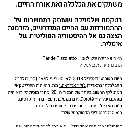
משתקים את הכלכלה ואת אורח החיים.
בטקסט שלפניכם שעוסק במחשבות על 
ההתמודדות עם החיים המודרניים, מזדמנת 
הצצה גם אל ההיסטוריה הפוליטית של 
איטליה.
מאת 
פארידה פיצולאטו - Paride Pizzolatto
תרגום: מערכת באיטליה
היום השביעי לאפריל 2013. לא. השביעי למאי. (קר, בגלל זה 
התבלבלתי בתאריך) 
ג'וליו אנדראוטי
 מת. הוא היה הפוליטקאי 
האיטלקי החשוב ביותר של המאה ה- 20, אחרי מוסוליני. הוא היה 
מנהיגם של ה – Dorotè, זרם במפלגת הנוצרים הדמוקרטים. 
ה"שמאלנים" ביותר. החברים הכי טובים של הותיקן.
הוא היה "מוסוליני הדמוקרטי שלנו".
למוסוליני היה פגם אחד גדול – הוא רצה להיות דיקטטור; את 