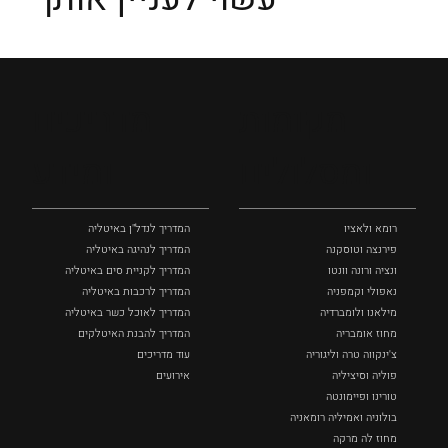
מקומות
מדריכים
ומסלולים
ומידע
רומא ולאציו
המדריך לנדל"ן באיטליה
פירנצה וטוסקנה ‏
המדריך לנהיגה באיטליה
ונציה ורונה וונטו
המדריך לקניית סים באיטליה
נאפולי‏ וקמפניה
המדריך לרכבות באיטליה
מילאנו ולומברדיה
המדריך לאוכל כשר באיטליה
מחוז אומבריה
המדריך להבנת האיטלקים
צ'ינקווה טרה וליגוריה
עוד מדריכים
פוליה וסיציליה ‏
אירועים
טורינו ופיימונטה
בולוניה ואמיליה רומאניה
מחוז לה מרקה