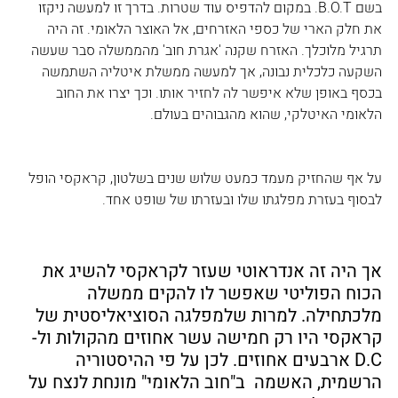
בשם B.O.T. במקום להדפיס עוד שטרות. בדרך זו למעשה ניקזו 
את חלק הארי של כספי האזרחים, אל האוצר הלאומי. זה היה 
תרגיל מלוכלך. האזרח שקנה 'אגרת חוב' מהממשלה סבר שעשה 
השקעה כלכלית נבונה, אך למעשה ממשלת איטליה השתמשה 
בכסף באופן שלא איפשר לה לחזיר אותו. וכך יצרו את החוב 
הלאומי האיטלקי, שהוא מהגבוהים בעולם.
על אף שהחזיק מעמד כמעט שלוש שנים בשלטון, קראקסי הופל 
לבסוף בעזרת מפלגתו שלו ובעזרתו של שופט אחד.
אך היה זה אנדראוטי שעזר לקראקסי להשיג את 
הכוח הפוליטי שאפשר לו להקים ממשלה 
מלכתחילה. למרות שלמפלגה הסוציאליסטית של 
קראקסי היו רק חמישה עשר אחוזים מהקולות ול-
D.C ארבעים אחוזים. לכן על פי ההיסטוריה 
הרשמית, האשמה  ב"חוב הלאומי" מונחת לנצח על 