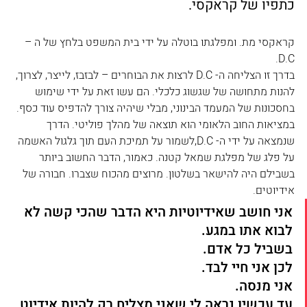
כתפיו של קראקסי.
קראקסי מת. ומפלגתו בוטלה על ידי בית המשפט בלחץ של ה – 
D.C.  
בדרך זו הצליחה ה- D.C לרצות את הבוחרים – לבזבז, לייצר, לצרוך, 
להנות מתחושה של שגשוג כלכלי. הם עשו זאת על ידי שימוש 
בחסכונות של המעמד הבינוני, מבלי שיהיה צורך להדפיס עוד כסף.
במציאות החוב הלאומי הוא תוצאה של מהלך פוליטי. הדרך 
שנמצאה על ידי ה- D.C,לשמור על תמיכת העם תוך גלגול האשמה 
על פלג של מפלגת שמאל קטנה. כאמור, הדבר החשוב ביותר 
בשבילם היה להישאר בשלטון. מרוצים מהכוח שצברו. חבורה של 
אידיוטים.
אני חושב שאידיוטיות היא הדבר שהכי קשה לא 
לבוא אתו במגע. 
בשביל כל אדם. 
לכן אני חיי לבד. 
אני מנסה.
עד עכשיו נראה לי שאני מצליח רק להיות אידיוט 