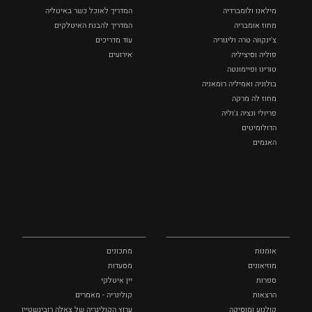
מילאנו ולומברדיה
המדריך לאוכל כשר באיטליה
מחוז אומבריה
המדריך להבנת האיטלקים
צ'ינקווה טרה וליגוריה
עוד מדריכים
פוליה וסיציליה ‏
אירועים
טורינו ופיימונטה
בולוניה ואמיליה רומאניה
מחוז לה מרקה
פריולי ונציה ג'וליה
הדולומיטים
האגמים
איטליה הנסתרת
אומנות
אוכל
כל המקומות
ותרבות
ומתכונים
אומנות
מתכונים
מוזיאונים
מסעדות
ספרות
יין איטלקי
הרצאות
קולינריה - מאמרים
קולנוע ומוסיקה
ערוץ הקולינריה של צאלה רובינשטיין