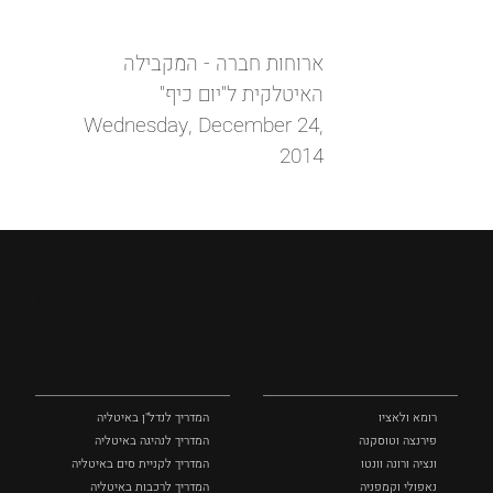
ארוחות חברה - המקבילה
האיטלקית ל"יום כיף"
Wednesday, December 24,
2014
מקומות
מדריכים
ומסלולים
ומידע
רומא ולאציו
המדריך לנדל"ן באיטליה
פירנצה וטוסקנה ‏
המדריך לנהיגה באיטליה
ונציה ורונה וונטו
המדריך לקניית סים באיטליה
נאפולי‏ וקמפניה
המדריך לרכבות באיטליה