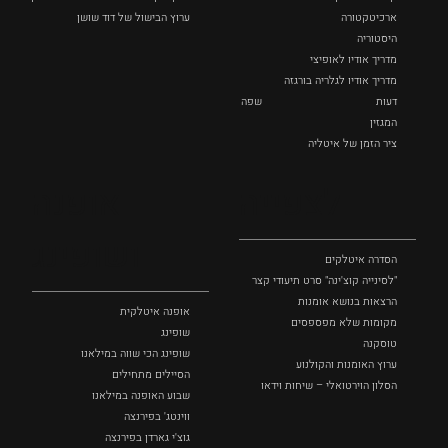
ארכיטקטורה
ערוץ הבישול של דוד שושן
היסטוריה
מדריך אודיו לאופיצי
מדריך אודיו לגלריה בורגזה
דעות
שפה
המגזין
ציר הזמן של איטליה
לצפייה
אופנה
ושופינג
הסדרה איטלקים
"לסינייה קוצ'ינה" סרט תיעודי קצר
הרצאות בנושא אומנות
אופנה איטלקית
מקומות שלא מפספסים
שופינג
טוסקנה
שופינג הכי שווה במילאנו
ערוץ האומנות והקולנוע
הסיילים מתחילים
הסלון הוירטואלי – שיחות וידאו
שבוע האופנה במילאנו
ווינטג' בפירנצה
גוצ'י גארדן בפירנצה