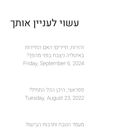
העיר ויצ׳נזה: האדריכלות של פאלאדיו והזהות
שמסתתרת מעבר לה
עשוי לעניין אותך
זהירות, תיירים! האם התיירות
באיטליה ניצבת בפני מהפך?
Friday, September 6, 2024
פפראצי, היכן הכל התחיל?
Tuesday, August 23, 2022
מעמד הטבח ותרבות הבישול