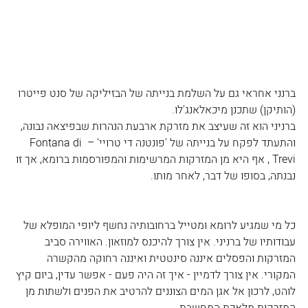
ברנני אחראי גם על השלמת בנייתה של הבזיליקה של סנט פייטרו 
(הותיקן) שתכנן מיכאלאנג'לו.  
ברניני הוא זה שעיצב את מזרקת ארבעת הנהרות שבפיצאה נבונה, 
והתעתד לפקח על בנייתה של 'פונטנה די טרויי' – Fontana di 
Trevi , אף היא מן המזרקות המרשימות והמפורסמות ברומא, אך זו 
נבנתה, בסופו של דבר, לאחר מותו.
כל מי שמגיע לרומא ומטייל ברחובותיה נחשף ליופי המופלא של 
עבודותיו של ברניני. אין צורך להיכנס למוזאון. האווירה סביב 
המזרקות והפסלים איננה סינטטית ואיננה רחוקה מהקשרה 
המקורי. אין צורך לדמיין - איך זה היה פעם - אפשר עדין, ביום קיץ 
לוהט, לרכון אל אגן המים הצוננים להרטיב את הפנים ולשתות מן 