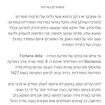
משחזרים בעדינות
מי שמבקר או ביקר ברומא וצעד בליבו של הצ'נטרו סטוריקו 
(המרכז העתיק) שלה, נתקל בוודאי במדרגות הספרדיות ובמזרקה 
שלרגליהן. אולי דווקא מפני שנעשה ניסיון להזיק למזרקה ובגלל 
הנושא שלה, ספינה טבועה למחצה, זוהי הזדמנות להעמיק ולדעת 
מעט יותר על כוונת האמן, על האתגרים איתם התמודד במהלך 
הבניה, ועל היצירה הסופית.
מי שיזם את בניתה של מזרקת הסירה - Fontana della 
Barcaccia היה האפיפיור אורבנו ה- 8. מפני שהיה צורך במזרקה 
שתאסוף את המים שזרמו במורד הגבעה שהיום בנויות עליה 
המדרגות הספרדיות. ברניני נבחר לביצוע המשימה בשנת 1627.  
לחץ המיים הנמוך במקום לא איפשר לשלב מפלים או פרצי מים 
חזקים בעיצוב המזרקה, בעיה שברניני פתר על ידי כך שבנה 
מזרקה בצורת סירה טבועה למחצה בתוך אגן מים השקוע בלב 
הפיאצה, כך שהמים הממלאים אותו נמצאים בגובה מדרך הרגל.