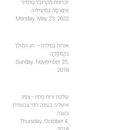
זכרונות מקרנבל טֶרמיני
אימֶרֶסֶה בסיציליה
Monday, May 23, 2022
אורות בסלרנו – חג המולד
בקַמפַּניַה
Sunday, November 25,
2018
שלכת ורוח סתיו - צפון
איטליה בעונה הכי צבעונית
בשנה
Thursday, October 4,
2018