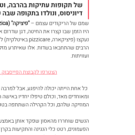
של תקופות עתיקות בהרבה, וטע
דיוניסוס, ונולדו בתקופה שבה פ
שמם של הריקודים עצמם – 
"פיציקה" (pizzica) ו"טרנטה" (taranta)
היו הזמן שבו קצרו את החיטה, דגן שדרום 
נעקצו (פיציקארה, e
הרבים שהתחבאו בשדות. אלו שאיתרע מזלן ה
ועוויתות. 
הצטרפו לקבוצת הפייסבוק ש
 כל אחת הייתה יכולה להיפגע, אבל למרבה 
ומאוחדים מאד, וכולם טיפלו יחדיו באישה 
המוזיקה שלהם, וכל הקהילה השתתפה בטקס 
הנשים שוחררו מהאסון שפקד אותן באמצעו
הפעמונים, רטט כלי הנגינה והתקיעות בקרן