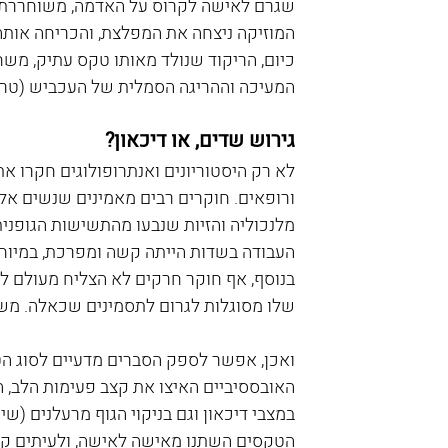
שגרם לאישה לקרוס על האדמה, משוחררת ס
המוזיקה ניצחה את המפלצת, והכריחה אותה
כיום, הריקוד שנולד מאותו טקס עתיק, משח
המעיכה וההריגה הסמלית של העכביש (טרנטה – ta
גירוש שדים, או דיכאון?
לא רק היסטוריונים ואנתרופולוגים חקרו א
ורופאים. חוקרים רבים מאמינים שנשים אלו
מלנכוליה והזיות שנבעו מהתשישות הגופנית
העבודה בשדות הייתה קשה ומפרכת, במיוחד
בנוסף, אף חוקר חרקים לא הצליח מעולם ל
שלו מסוגלות לגרום לתסמינים שכאלה. משום 
ואכן, אפשר לספק הסברים מדעיים לסוג הטק
האובססיביים האיצו את קצב פעימות הלב, הו
במצבי דיכאון וגם בניקוי הגוף מרעלנים (ש
הטקסים השתנו מאישה לאישה, ולעיתים קרוב