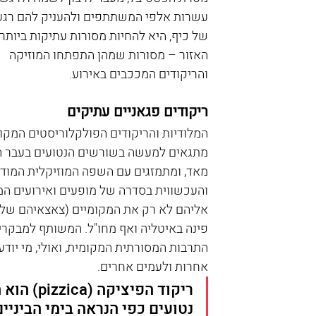
עשרות אלפי המשתתפים ולהעניק להם רגע 
של כיף, היא להחיות מסורות עתיקות ביותר
האזור – מסורות שמהן התפתחו המוזיקה 
והריקודים המככבים באירוע.
ריקודים פגאניים עתיקים
המלודיות והריקודים הפולקלוריסטים המקומ
מתגאים למעשה בשורשים הנטועים בעבר ה
מאד, ומתמזגים עם השפה המוזיקלית המודר
והעכשווית בסדרה של מופעים ואירועים המ
אליהם לא רק את המקומיים (צאצאיהם של ת
פינה באיטליה ואף מחו"ל. המשותף למבקרים
התרבות המסורתית המקומית, ואולי, מי יודע,
אחרות ולעמים אחרים. 
ריקוד הפ
נטועים כפי הנראה בימי הביניי