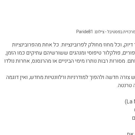
ית בפסטיבל - צילום: Paride81
ולקת למחוזות רבים – 20,  ליתר דיוק, וכל מחוז מחולק לפרובינציות. כל אחת מהפרובינציות 
ורים, פולקלור טיפוסי ומנהגים ששורשיהם עתיקים כמו הזמן, 
 מסורות רבות נותרו מימי הביניים או מהרנסנס, אחרות נולדו 
צורה חדשה ולהפוך למודרניות ורלוונטיות מחדש, ואין דוגמה 
 טרנטה.
 (La Notte della Taranta) 
 
את 