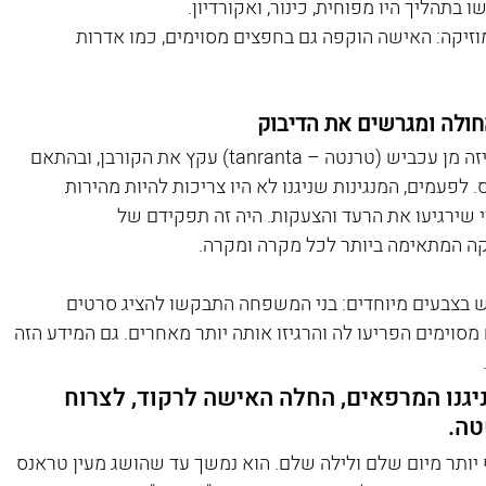
 בתהליך היו מפוחית, כינור, ואקורדיון.
זיקה: האישה הוקפה גם בחפצים מסוימים, כמו אדרות 
ולה ומגרשים את הדיבוק
בתחילת הטקס, היה על המוזיקאים להבין איזה מן עכביש (טרנטה – tanranta) עקץ את הקורבן, ובהתאם 
לפעמים, המנגינות שניגנו לא היו צריכות להיות מהירות 
די שירגיעו את הרעד והצעקות. היה זה תפקידם של 
קה המתאימה ביותר לכל מקרה ומקרה. 
 בצבעים מיוחדים: בני המשפחה התבקשו להציג סרטים 
מסוימים הפריעו לה והרגיזו אותה יותר מאחרים. גם המידע הזה 
יגנו המרפאים, החלה האישה לרקוד, לצרוח 
טה.
 יותר מיום שלם ולילה שלם. הוא נמשך עד שהושג מעין טראנס 