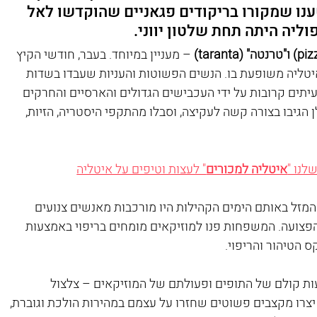
נו שמקורו בריקודים פגאניים שהוקדשו לאל 
וליה היתה תחת שלטון יווני.  
 – מעניין במיוחד. בעבר, חודשי הקיץ 
איטליה משופעת בו. הנשים הפשוטות והעניות שעבדו בשדות 
pizzicar באיטלקית) לעיתים קרובות על ידי העכבישים הגדולים והארסיים והחרקים 
גיבו בצורה קשה לעקיצה, וסבלו מהתקפי היסטריה, הזיות, 
לנו "
איטליה למכורים
" לעצות וטיפים על איטליה
המזל באותם הימים הקהילות היו מורכבות מאנשים צנועים 
הפצועה. המשפחות פנו למוזיקאים מומחים בריפוי באמצעות 
הטיהור והריפוי. 
ת קולם של התופים ופעולתם של המוזיקאים – צלצול 
 יצרו מקצבים פשוטים שחזרו על עצמם במהירות הולכת וגוברת, 