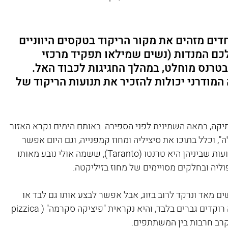
דים מזהים את מקור הריקוד בטקסים היווניים 
כם המנדות (נשים שמילאו תפקיד מרכזי 
בטרנס מוחלט, במהלך החגיגות לכבוד האל. 
מודרני יכולות להזכיר את תנועות הריקוד של 
יקה, במאה השמינית לפני הספירה. באותם הימים נקרא האזור 
Magna), או "יוון הגדולה", וכלל בתוכו את סיציליה ומחוז קמפנייה, וגם היום אפשר 
לבקר בערים שהיוונים בנו במקום. אחת הידועות שביניהן היא טרנטו (Taranto), ששמה אולי נובע מאותו 
ליה ובחלקים מסויימים של מחוז בזיליקטה. 
הוא מרשים מאד ונרקד לרוב בזוג, אבל אפשר לבצע אותו גם לבד או 
במעגל קבוצתי. יש גרסה של הפיציקה שבה רוקדים גברים בלבד, והיא נקראית "פיציקה סקרמה" (pizzica 