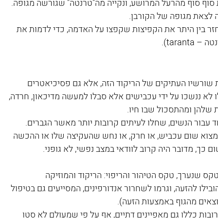
וף סוף מהרעל המרושע, ונקייה מה"טרנטה" שגורשה מגופה. 
 לצאת מגופה של הקורבן.
זר בין היתר את הקפיצות שקפצו על האדמה, כדי לדמות את 
taran).
ת שורשיו העתיקים של הריקוד הזה, אלא גם פסיכיאטרים 
 לא ננשכו על ידי עכבישים אלא סבלו למעשה מדיכאון, חרדה, 
 שלהן ומהתסכול שבו חיו. 
 עבור הנשים, שחלו לעיתים קרובות יותר מאשר הגברים. 
מצוא שום עכביש, או חרק, או נחש שהעקיצה שלו או ההכשה 
כך, מדובר היה קרוב לוודאי במצב נפשי, לא גופני.
ס שנערך, טקס הטיהור והריפוי: הריקוד והמוזיקה 
בילו להזעה, וגרמו לשחרור אנדורפינים, המסייעים גם בטיפול 
יוצאים מהגוף באמצעות הזעה).
ות כללו גם מאפיינים דתיים, אף על פי שמעולם לא סטו 