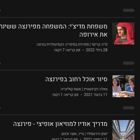
משפחת מדיצ'י: המשפחה מפירנצה ששינת
את אירופה
נדיה קרישי | ספרנית בסיפריה הקפיטולרית בורונה
28 ביולי 2022
זמן קריאה 7 דקות
סיור אוכל רחוב בפירנצה
צאלה רובינשטיין | אשת קולינריה
11 בדצמ׳ 2021
זמן קריאה 1 דקות
מדריך אודיו למוזיאון אופיצי - פירנצה
יונתן הירשפלד | צייר, אוצר וכותב
11 בספט׳ 2021
זמן קריאה 1 דקות