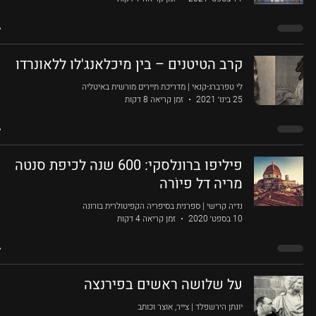
קרב הטיטנים – בין מיכלאנג'לו ללאונרדו
לי טפרברג-קנאי | מדריכת תיירים מורשית באיטליה
25 בינו׳ 2021
זמן קריאה 8 דקות
פיליפו ברונלסקי: 600 שנה לכיפת סנטה
מריה דל פיוֹרה
נדיה קרישי | ספרנית בסיפריה הקפיטולרית בורונה
10 בספט׳ 2020
זמן קריאה 4 דקות
על שלושה ראשים בפירנצה
יונתן הירשפלד | צייר, אוצר וכותב