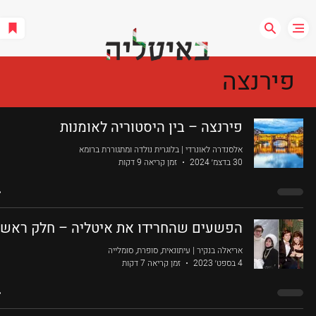
פירנצה
פירנצה – בין היסטוריה לאומנות
אלסנדרה לאונרדי | בלוגרית נולדה ומתגוררת ברומא
30 בדצמ׳ 2024
זמן קריאה 9 דקות
הפשעים שהחרידו את איטליה – חלק ראשו
אריאלה בנקיר | עיתונאית, סופרת, סומלייה
4 בספט׳ 2023
זמן קריאה 7 דקות