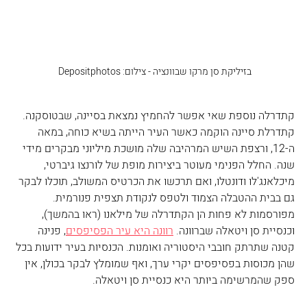
בזיליקת סן מרקו שבוונציה‏ - צילום: Depositphotos 
קתדרלה נוספת שאי אפשר להחמיץ נמצאת בסיינה, שבטוסקנה. 
קתדרלת סיינה הוקמה כאשר העיר הייתה בשיא כוחה, במאה 
ה-12, ורצפת השיש המרהיבה שלה מושכת מיליוני מבקרים מידי 
שנה. החלל הפנימי מעוטר ביצירות מופת של לורנצו גיברטי, 
מיכלאנג'לו ודונטלו, ואם תרכשו את הכרטיס המשולב, תוכלו לבקר 
גם בבית ההטבלה הצמוד ולטפס לנקודת תצפית פנורמית.
מפורסמות לא פחות הן הקתדרלה של מילאנו (ראו בהמשך), 
וכנסיית סן ויטאלה שברוונה. 
רוונה היא עיר הפסיפסים
, פנינה 
קטנה שתרתק חובבי היסטוריה ואומנות. הכנסיות בעיר ידועות בכל 
שהן מכוסות בפסיפסים יקרי ערך, ואף שמומלץ לבקר בכולן, אין 
ספק שהמרשימה ביותר היא כנסיית סן ויטאלה. 