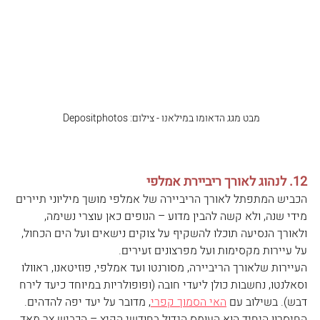
מבט מגג הדאומו במילאנו - צילום: Depositphotos 
12. לנהוג לאורך ריביירת אמלפי
הכביש המתפתל לאורך הריביירה של אמלפי מושך מיליוני תיירים 
מידי שנה, ולא קשה להבין מדוע – הנופים כאן עוצרי נשימה, 
ולאורך הנסיעה תוכלו להשקיף על צוקים נישאים ועל הים הכחול, 
על עיירות מקסימות ועל מפרצונים זעירים. 
העיירות שלאורך הריביירה, מסורנטו ועד אמלפי, פוזיטאנו, ראוולו 
וסאלנטו, נחשבות כולן ליעדי חובה (ופופולריות במיוחד כיעד לירח 
דבש). בשילוב עם 
האי הסמוך קפרי
, מדובר על יעד יפה להדהים. 
החיסרון היחיד הוא העומס הגדול בחודשי הקיץ – הכביש צר מאד, 