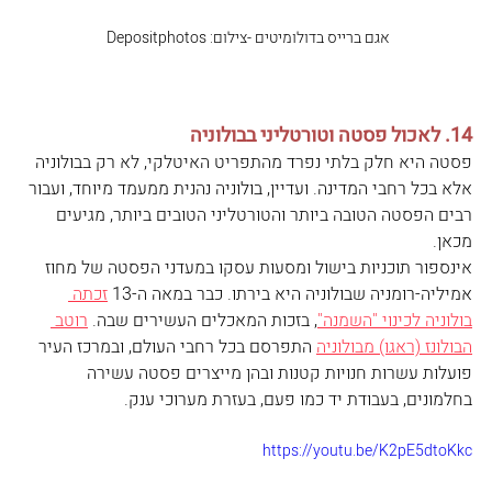
אגם ברייס בדולומיטים -צילום: Depositphotos 
14. לאכול פסטה וטורטליני בבולוניה
פסטה היא חלק בלתי נפרד מהתפריט האיטלקי, לא רק בבולוניה 
אלא בכל רחבי המדינה. ועדיין, בולוניה נהנית ממעמד מיוחד, ועבור 
רבים הפסטה הטובה ביותר והטורטליני הטובים ביותר, מגיעים 
מכאן.
אינספור תוכניות בישול ומסעות עסקו במעדני הפסטה של מחוז 
אמיליה-רומניה שבולוניה היא בירתו. כבר במאה ה-13 
זכתה 
בולוניה לכינוי "השמנה"
, בזכות המאכלים העשירים שבה. 
רוטב 
הבולונז (ראגו) מבולוניה
 התפרסם בכל רחבי העולם, ובמרכז העיר 
פועלות עשרות חנויות קטנות ובהן מייצרים פסטה עשירה 
בחלמונים, בעבודת יד כמו פעם, בעזרת מערוכי ענק.
https://youtu.be/K2pE5dtoKkc