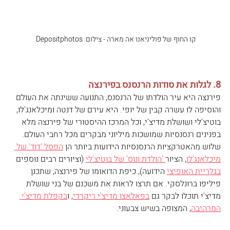
קו החוף של פוליניאנו אה מארה - צילום: Depositphotos 
8. לגלות את סודות הרנסנס בפירנצה
פירנצה היא עיר הולדתו של הרנסנס, התנועה ששינתה את העולם 
והוסיפה לו עשרה קבין של יופי. היא עירם של דנטה ומיכלאנג'לו, 
בוטיצ'לי ושושלת מדיצ'י, וכל המרכז ההיסטורי של פירנצה מלא 
בפנינים רנסנסיות שמושכות מיליוני מבקרים מכל רחבי העולם. 
שלוש מהאטרקציות הרנסנסיות הידועות ביותר הן 
הפסל 'דוד' של 
מיכלאנג'לו
, הציור
 'הולדת ונוס' של בוטיצ'לי
 (וציורים רבים נוספים 
בגלריית האופיצי
 הידועה), כיפת הדואומו של פירנצה, שתכנן 
פיליפו ברונלסקי. אם תרצו לראות את משכנם של בני שושלת 
מדיצ'י תוכלו לבקר גם 
בפאלאצו מדיצ'י ריקרדי
, ו
בקפלת מדיצ'י 
המרהיבה
, המצופה בשיש צבעוני.