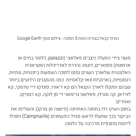
הגרנד קנאל בצורת האות S הפוכה - צילום מסך Google Earth
משני צידי התעלה ניצבים פאלאצי (palazzi, כלומר בתים או 
ארמונות) מפוארים, דוגמה נהדרת לאדריכלות הוונציאנית 
האלגנטית שלאורך השנים נמזגו לתוכה השפעות ביזנטיות, גותיות, 
רנסנסיות, בארוקיות ונאו-קלאסיות. כמה מהמבנים הידועים ביותר 
שבהם תתקלו לאורך הקנאל הם קא ד'אורו, פונדקו דיי טדסקי, קא 
לורדאן, קה סגרדו, פאלאצו גרימאני די סן לוקה, קא רצוניקו, 
ואחרים.
בתום השיט רדו בתחנה האחרונה (פיאצה סן מרקו), והשלימו את 
הביקור בכך שתעלו לראש מגדל הפעמונים (Campnaille) ותוכלו 
ליהנות מתצפית מרהיבה על הלגונה.