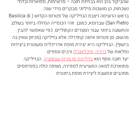
שהביקור בהן הוא בבחינת חובה – מרשימות, מפוארות ובלתי 
נשכחות, הן מושכות מיליוני מבקרים מידי שנה.
בראש הרשימה ניצבת הבזיליקה של פטרוס הקדוש (Basilica di 
San Pietro) שברומא, כמובן. זוהי הכנסייה הגדולה ביותר בעולם, 
והחשובה ביותר עבור הנוצרים הקתוליים. כפי שאפשר להבין 
מהשם, סן פטרוס איננה קתדרלה אלא בזיליקה (מכיוון שאין בה 
בישוף). הבזיליקה היא יצירת מופת אדריכלית ומעוטרת ביצירות 
נפלאות של 
ברניני
, 
מיכלאנג'לו
 ורבים נוספים. 
יעד חובה נוסף הוא 
בזיליקת סן מרקו שבוונציה
. הבזיליקה 
מתוארכת למאה התשיעית לספירה, מצופה כולה בפסיפסים 
מוזהבים ונחשבת ליצירת מופת ביזנטית.