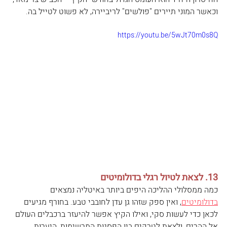
וכאשר המוני תיירים "פולשים" לריביירה, לא פשוט לטייל בה.
https://youtu.be/5wJt70m0s8Q
13. לצאת לטיול רגלי בדולומיטים  
כמה ממסלולי ההליכה היפים ביותר באיטליה נמצאים 
בדולומיטים
, ואין ספק שזהו גן עדן לחובבי טבע. בחורף מגיעים 
לכאן כדי לעשות סקי, ואילו הקיץ אפשר להיעזר ברכבלים העולם 
אל ההרים, ולצאת לטרקים בין הפסגות המרשימות, היערות 