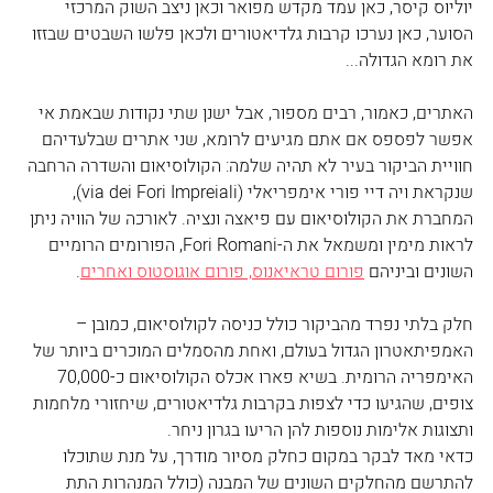
יוליוס קיסר, כאן עמד מקדש מפואר וכאן ניצב השוק המרכזי 
הסוער, כאן נערכו קרבות גלדיאטורים ולכאן פלשו השבטים שבזזו 
את רומא הגדולה...
האתרים, כאמור, רבים מספור, אבל ישנן שתי נקודות שבאמת אי 
אפשר לפספס אם אתם מגיעים לרומא, שני אתרים שבלעדיהם 
חוויית הביקור בעיר לא תהיה שלמה: הקולוסיאום והשדרה הרחבה 
שנקראת ויה דיי פורי אימפריאלי (via dei Fori Impreiali), 
המחברת את הקולוסיאום עם פיאצה ונציה. לאורכה של הוויה ניתן 
לראות מימין ומשמאל את ה-Fori Romani, הפורומים הרומיים 
השונים וביניהם 
פורום טראיאנוס, פורום אוגוסטוס ואחרים
. 
חלק בלתי נפרד מהביקור כולל כניסה לקולוסיאום, כמובן – 
האמפיתאטרון הגדול בעולם, ואחת מהסמלים המוכרים ביותר של 
האימפריה הרומית. בשיא פארו אכלס הקולוסיאום כ-70,000 
צופים, שהגיעו כדי לצפות בקרבות גלדיאטורים, שיחזורי מלחמות 
ותצוגות אלימות נוספות להן הריעו בגרון ניחר.
כדאי מאד לבקר במקום כחלק מסיור מודרך, על מנת שתוכלו 
להתרשם מהחלקים השונים של המבנה (כולל המנהרות התת 