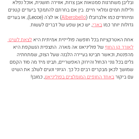
ובליבן משתרגות סמטאות אבן צרות, אווירה חושנית, אוכל נפלא 
ולילות חמים ומלאי חיים. בין אם בחרתם להתמקד ביעדים קטנים 
ומיוחדים כמו אלברובלו (
Alberobello
) או לצ'ה (Lecce), או בערים 
גדולות יותר כמו 
בארי
, יש כאן שפע של דברים לעשות. 
אחת האטרקציות בכל חופשה פולייזית אמיתית היא 
לצאת לשיט 
לאורך קו החוף
 של פוליניאנו אה מארה. התצפית הנשקפת היא 
מהפנטת, וכאשר תביטו בעיירה הלבנה שעל הצוק, שמתחתיה 
גלים בכל גוני הכחול והירוק האפשריים, תבינו מיד מה סוד הקסם 
שמושך לכאן מבקרים רבים כל כך. הגיוני ונעים לשלב את השיט 
עם ביקור 
באחד החופים המומלצים בפוליניאנו
, כמובן!