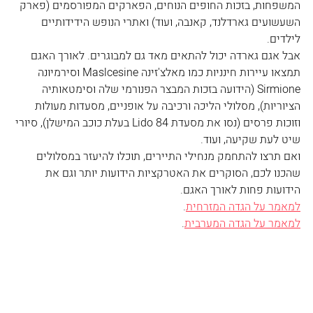
המשפחות, בזכות החופים הנוחים, הפארקים המפורסמים (פארק 
השעשועים גארדלנד, קאנבה, ועוד) ואתרי הנופש הידידותיים 
לילדים.
אבל אגם גארדה יכול להתאים מאד גם למבוגרים. לאורך האגם 
תמצאו עיירות חינניות כמו מאלצ'זינה Maslcesine וסירמיונה 
Sirmione (הידועה בזכות המבצר הפנורמי שלה וסימטאותיה 
הציוריות), מסלולי הליכה ורכיבה על אופניים, מסעדות מעולות 
וזוכות פרסים (נסו את מסעדת Lido 84 בעלת כוכב המישלן), סיורי 
שיט לעת שקיעה, ועוד.
ואם תרצו להתחמק מנחילי התיירים, תוכלו להיעזר במסלולים 
שהכנו לכם, הסוקרים את האטרקציות הידועות יותר וגם את 
הידועות פחות לאורך האגם.
למאמר על הגדה המזרחית
.
למאמר על הגדה המערבית
.