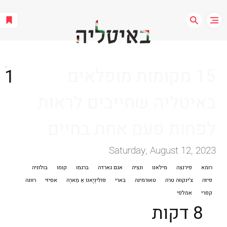
15 מקומות מופלאים
1
באיטליה שחייבים לראות
לפחות פעם אחת בחיים
Saturday, August 12, 2023
רומא
פירנצה
מילאנו
ונציה
אגם גארדה
ברגמו
קומו
בולוניה
פיזה
צ'ינקווה טרה
טאורמינה
בארי
פּוֹלִינְיָאנוֹ אַ מַארֶה
אסיזי
רוונה
קפרי
אמלפי
8 דקות