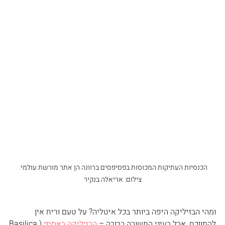
הכנסיות העתיקות המכוסות בפסיפסים ברוונה הן אתר מורשת עולמי. 
צילום: אריאלה ‏בנקיר
ומהי הבזיליקה היפה ביותר בכל איטליה? על טעם וריח אין 
להתווכח, אבל בעיני התשובה ברורה – 
הבזיליקה באסיזי
 (Basilica 