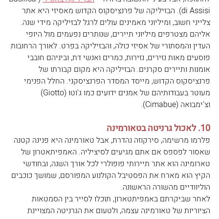
di Assisi). הבזיליקה של פרנציסקוס הקדוש מאסיזי היא אתר 
צלייני חשוב, ומיליוני מאמינים עולים לרגל לבזיליקה מידי שנה. 
אליהם מצטרפים מיליוני תיירים, שנותרים נפעמים מול היופי 
העדין והמסתורי של אסיזי כולה, והבזיליקה בפרט. לאורך הרחובות 
פוסעים מאות נזירים, נזירות, כמרים ואנשי דת, וביניהם חובבי 
אומנות ותיירים סקרנים. הבזיליקה היא מקום קבורתו של 
פרנציסקוס הקדוש, מייסד המסדר הפרנציסקני. החלל הפנימי 
מעוטר בעבודותיהם של אמנים ידועים כמו ג'וטו (Giotto) 
וצ'ימבואה (Cimabue). 
10. לאכול גרניטה בטאורמינה
פלרמו מרשימה, סירקוזה נהדרת, אבל טאורמינה היא פנינה קטנה 
שאסור לפספס אם אתם מגיעים לסיציליה. האמפיתאטרון של 
טארומינה הוא אתר תיירותי פופולרי לכל אורך השנה, ובחודשי 
הקיץ הוא מארח את הפסטיבל הקולנוע המפורסם, שמושך כוכבים 
הוליוודיים מהשורה הראשונה.
לאחר שביקרתם באמפיתטארון, תוכלו לסייר בין הסמטאות 
הציוריות של טאורמינה עצמה, ולטעום את הגרניטה המצויינת 