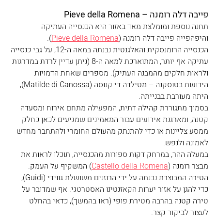
פייבה דלה רומנה – Pieve della Romena
תחנה נוספת ומומלצת מאד באזור היא הכנסייה העתיקה 
והיפהפייה פייבה דלה רומנה (
Pieve della Romena
).
הכנסייה הרומנסקית והאלגנטית נבנתה במאה ה-12, על גבי כנסייה 
עתיקה אף יותר, המתוארכת למאה ה-8 (ניתן עדיין לרדת במדרגות 
ולראות חלקים מהמבנה העתיק). מספרים שאחת הדמויות 
הידועות בטוסקנה – מטילדה די קנוסה (Matilde di Canossa), 
היתה מעורבת בבנייתה.
בסמוך מתגוררת קהילה דתית, המפעילה מתחם אירוח ומסעדה 
קטנה, ומארגנת אירועים עבור המאמינים שמגיעים לכאן כחלק 
ממסע צליינות או כדי להתנתק מהעולם החומרי ולהתחבר מחדש 
לאמונה ולנפש.
במעלה ההר, במרחק דקות ספורות מהכנסייה, תוכלו לראות את 
מבצר רומנה (
Castello della Romena
) המשקיף על העמק. 
הטירה המבוצרת נבנתה על ידי הרוזנים משושלת גווידי (Guidi), 
כדי להגן על אזור יערות הקאזנטינו האסטרטגי. אף שמדובר על 
טירה קטנה בהרבה מטירת פופי (ראו בהמשך), כדאי בהחלט 
לעצור לביקור קצר.