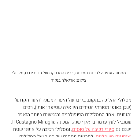
 מסחטה עתיקה להכנת תמציות, בבית המרחקת של הנזירים בקמלדולי. 
צילום: אריאלה בנקיר
מסלולי ההליכה במקום, בליבו של היער המכונה "היער הקדוש" 
(שכן באופן מסורתי הנזירים היו אלה שטיפחו אותו), רבים 
ומגוונים. אחד המסלולים הפופולריים והנגישים ביותר הוא זה 
שמוביל לעץ ערמון בן אלף שנה, המכונה Il Castagno Miraglia. 
ישנם גם 
סיורי רכיבה על סוסים
, ומסלולי רכיבה על אופני שטח 
ואופניים חשמליים
. לפרטים נוספים של היער ועל מסלולים 