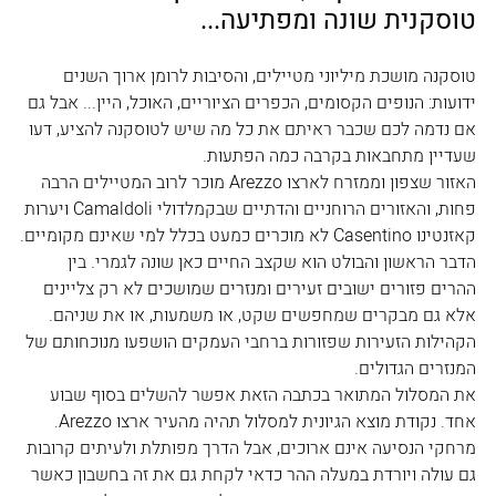
טוסקנית שונה ומפתיעה...
טוסקנה מושכת מיליוני מטיילים, והסיבות לרומן ארוך השנים 
ידועות: הנופים הקסומים, הכפרים הציוריים, האוכל, היין... אבל גם 
אם נדמה לכם שכבר ראיתם את כל מה שיש לטוסקנה להציע, דעו 
שעדיין מתחבאות בקרבה כמה הפתעות.
האזור שצפון וממזרח לארצו Arezzo מוכר לרוב המטיילים הרבה 
פחות, והאזורים הרוחניים והדתיים שבקמלדולי Camaldoli ויערות 
קאזנטינו Casentino לא מוכרים כמעט בכלל למי שאינם מקומיים.
הדבר הראשון והבולט הוא שקצב החיים כאן שונה לגמרי. בין 
ההרים פזורים ישובים זעירים ומנזרים שמושכים לא רק צליינים 
אלא גם מבקרים שמחפשים שקט, או משמעות, או את שניהם. 
הקהילות הזעירות שפזורות ברחבי העמקים הושפעו מנוכחותם של 
המנזרים הגדולים.
את המסלול המתואר בכתבה הזאת אפשר להשלים בסוף שבוע 
אחד. נקודת מוצא הגיונית למסלול תהיה מהעיר ארצו Arezzo. 
מרחקי הנסיעה אינם ארוכים, אבל הדרך מפותלת ולעיתים קרובות 
גם עולה ויורדת במעלה ההר כדאי לקחת גם את זה בחשבון כאשר 