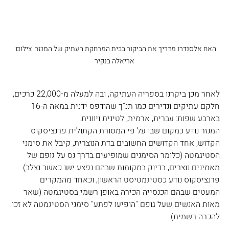
האח אלסנדרו מדריך את הביקור בבית המרחקת העתיק של המנזר. צילום: 
אריאלה בנקיר
לאחר מכן ביקרנו בספריה העתיקה, ובה למעלה מ-22,000 כרכים, 
חלקם עתיקים ונדירים כמו תנ"ך שהודפס ידנית במאה ה-16 
בארבע שפות: עברית, ארמית, לטינית ויוונית.
המנזר נודע כמקום שבו על פי המסורת הקתולית פרנציסקוס 
הקדוש, אחד הקדושים החשובים בדת הנוצרית, קיבל את סימני 
הסטיגמטה (כלומר הסימנים שמופיעים בדרך נס על גופם של 
מאמינים נוצרים, בדיוק במקומות שבהם נפצע ישו כאשר נצלב). 
פרנציסקוס נודע כסטיגמטיסט הראשון, וכאחד מהמקרים 
המעטים שבהם הכנסייה הכירה באופן רשמי בסטיגמטה (שאר 
מאות האנשים שעל גופם "הופיעו לפתע" סימני הסטיגמטה לא זכו 
להכרה רשמית).