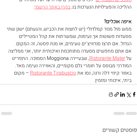
ההליכה והפעילויות הנערכות בו, 
בקרו באתר הרשמי
. 
איפה אוכלים?
ממש מול מנזר קמלדולי (יש לחצות את הכביש, והגעתם) ישנן שתי 
מסעדות פשוטות אך נעימות, שמשרתות את קהל המטיילים 
הגדול. אם תרצו סנדוויצ'ים טעימים, או מנת פסטה, זה המקום.
אם אתם מחפשים מסעדה מתוחכמת ואיכותית יותר, אני ממליצה 
על 
Ristorante Mater
, שבעיירה Moggiona הסמוכה. התפריט 
המודרני מבוסס על חומרי גלם מקומיים, והאווירה נעימה מאד.
באזור קיוזי דלה ורנה, נסו את 
Ristorante Tirabuscio
 – מקום 
ביתי, איכותי ומזמין. 
פוסטים קשורים