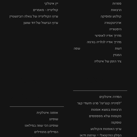
ספרות
יין איטלקי
הרצאות
קולינריה - מאמרים
קולנוע ומוסיקה
ערוץ הקולינריה של צאלה רובינשטיין
ארכיטקטורה
ערוץ הבישול של דוד שושן
היסטוריה
מדריך אודיו לאופיצי
מדריך אודיו לגלריה בורגזה
דעות
שפה
המגזין
ציר הזמן של איטליה
לצפייה
אופנה
ושופינג
הסדרה איטלקים
"לסינייה קוצ'ינה" סרט תיעודי קצר
הרצאות בנושא אומנות
אופנה איטלקית
מקומות שלא מפספסים
שופינג
טוסקנה
שופינג הכי שווה במילאנו
ערוץ האומנות והקולנוע
הסיילים מתחילים
הסלון הוירטואלי – שיחות וידאו