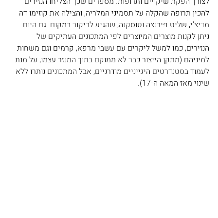
לצורך הפקת שיקויים ותרופות. מספרים שכך הצליחו הנזירים 
להכין תרופה שהקלה על תסמיני המלריה, והצילה את קוזימו דה 
מדיצ'י, שליט פירנצה וטוסקנה, שהגיע לביקור במקום. גם היום 
ניתן לקנות מוצרים המיוצרים לפי המתכונים העתיקים של 
הנזירים, כמו למשל ליקרים עם עשבי מרפא, קרמים וגם משחות 
למיניהם (מתקן הייצור כבר לא ממוקם בתוך המנזר עצמו, על מנת 
לעמוד בסטנדרטים היגייניים מודרניים, אבל המתכונים נותרו ללא 
שינוי מאז המאה ה-17).