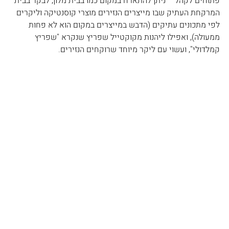
פתוחים לקהל – ניתן להתארח במקום כמו בבית מלון, לבקר בבית 
המרקחת העתיק שבו מייצרים הנזירים מוצרי קוסנטיקה וליקרים 
לפי מתכונים עתיקים (הדבש במייצרים במקום הוא לא פחות 
ממעולה), ואפילו ליהנות מקוקטייל שפריץ שנקרא "שפריץ 
קמלדולי", ועשוי עם ליקר מיוחד שרוקחים הנזירים. 