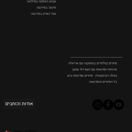
שבוע האופנה במילאנו
ווינטג' בפירנצה
גוצ'י גארדן בפירנצה
סיורים
וסדנאות
סיורים קולינרים בטוסקנה עם אריאלה בנקיר
ארוחות וסדנאות עם השף דוד שושן
צאלה רובינשטיין - סיורים וסדנאות בישול בטוסקנה
כל הסיורים והסדנאות
אודות וכותבים
2022 Created
תמיכה באתר