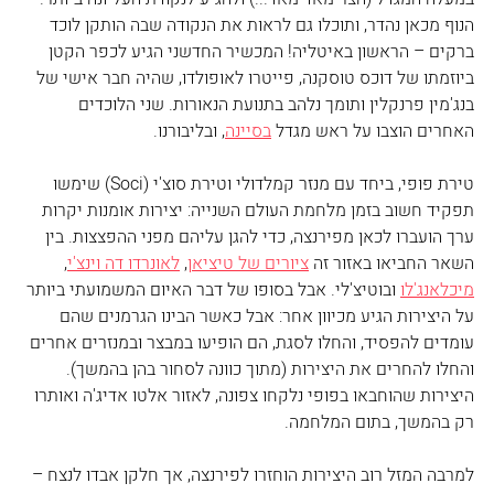
הנוף מכאן נהדר, ותוכלו גם לראות את הנקודה שבה הותקן לוכד 
ברקים – הראשון באיטליה! המכשיר החדשני הגיע לכפר הקטן 
ביוזמתו של דוכס טוסקנה, פייטרו לאופולדו, שהיה חבר אישי של 
בנג'מין פרנקלין ותומך נלהב בתנועת הנאורות. שני הלוכדים 
האחרים הוצבו על ראש מגדל 
בסיינה
, ובליבורנו.
טירת פופי, ביחד עם מנזר קמלדולי וטירת סוצ'י (Soci) שימשו 
תפקיד חשוב בזמן מלחמת העולם השנייה: יצירות אומנות יקרות 
ערך הועברו לכאן מפירנצה, כדי להגן עליהם מפני ההפצצות. בין 
השאר החביאו באזור זה 
ציורים של טיציאן
, 
לאונרדו דה וינצ'י
, 
מיכלאנג'לו
 ובוטיצ'לי. אבל בסופו של דבר האיום המשמועתי ביותר 
על היצירות הגיע מכיוון אחר: אבל כאשר הבינו הגרמנים שהם 
עומדים להפסיד, והחלו לסגת, הם הופיעו במבצר ובמנזרים אחרים 
והחלו להחרים את היצירות (מתוך כוונה לסחור בהן בהמשך). 
היצירות שהוחבאו בפופי נלקחו צפונה, לאזור אלטו אדיג'ה ואותרו 
רק בהמשך, בתום המלחמה. 
למרבה המזל רוב היצירות הוחזרו לפירנצה, אך חלקן אבדו לנצח – 