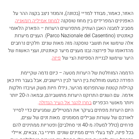
האזור, כאמור, מבודד למדיי (בכוונה), והמנזר ניצב בקצה ההר על 
האפנינים המפרידים בין מחוז טוסקנה 
למחוז אמיליה רומאניה
. 
מסביב למבנה האבן העתיק מתפרשים היערות – הפארק הלאומי 
קאזנטינו (Parco Nazionale del Casentino). העצים מיערות 
אלה שימשו את תושבי טוסקנה מזה מאות שנים: חלקים נרחבים 
מהדואומו של פירנצה נבנו מעצים מיער קאזנטינו, ועצי האשוח של 
היער שימשו לבניית הספינות הצי של 
פיזה
.
הדממה המוחלטת של היערות מטעה – כיום נדמה שקיימת 
הפרדה כמעט מוחלטת בין היער לבין היישובים, אבל בעבר חיו כאן 
קהילות קטנות שהתפרנסו מהיער, גידלו חיות משק ועיבדו חלקות 
אדמה. עם השנים התרוקנו היערות מתושביהם, ובמאה ה-20 יותר 
ויותר מאנשי הכפרים 
בחרו להגר אל העיר הגדולה
. 
היום היערות מפתים בעיקר את המטיילים, שמגיעים כדי לסייר 
לאורכם של עשרות שבילים מסומנים. מאות זנים של עצים, 
פרחים (כולל למעלה מ-40 זני סחלבים) ופטריות ממתינים להם 
בכל פינה, לצד בעלי חיים ממינים שונים: חזירי בר, צבאים, איילי 