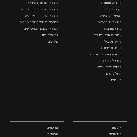
פירנצה וטוסקנה ‏
המדריך לנהיגה באיטליה
ונציה ורונה וונטו
המדריך לקניית סים באיטליה
נאפולי‏ וקמפניה
המדריך לרכבות באיטליה
מילאנו ולומברדיה
המדריך לאוכל כשר באיטליה
מחוז אומבריה
המדריך להבנת האיטלקים
צ'ינקווה טרה וליגוריה
עוד מדריכים
פוליה וסיציליה ‏
אירועים
טורינו ופיימונטה
בולוניה ואמיליה רומאניה
מחוז לה מרקה
פריולי ונציה ג'וליה
הדולומיטים
האגמים
איטליה הנסתרת
אומנות
אוכל
כל המקומות
ותרבות
ומתכונים
אומנות
מתכונים
מוזיאונים
מסעדות