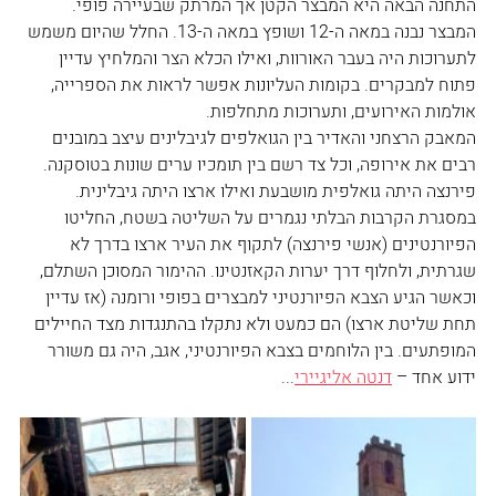
התחנה הבאה היא המבצר הקטן אך המרתק שבעיירה פופי. 
המבצר נבנה במאה ה-12 ושופץ במאה ה-13. החלל שהיום משמש 
לתערוכות היה בעבר האורוות, ואילו הכלא הצר והמלחיץ עדיין 
פתוח למבקרים. בקומות העליונות אפשר לראות את הספרייה, 
אולמות האירועים, ותערוכות מתחלפות.
המאבק הרצחני והאדיר בין הגואלפים לגיבלינים עיצב במובנים 
רבים את אירופה, וכל צד רשם בין תומכיו ערים שונות בטוסקנה. 
פירנצה היתה גואלפית מושבעת ואילו ארצו היתה גיבלינית. 
במסגרת הקרבות הבלתי נגמרים על השליטה בשטח, החליטו 
הפיורנטינים (אנשי פירנצה) לתקוף את העיר ארצו בדרך לא 
שגרתית, ולחלוף דרך יערות הקאזנטינו. ההימור המסוכן השתלם, 
וכאשר הגיע הצבא הפיורנטיני למבצרים בפופי ורומנה (אז עדיין 
תחת שליטת ארצו) הם כמעט ולא נתקלו בהתנגדות מצד החיילים 
המופתעים. בין הלוחמים בצבא הפיורנטיני, אגב, היה גם משורר 
ידוע אחד – 
דנטה אליגיירי
... 