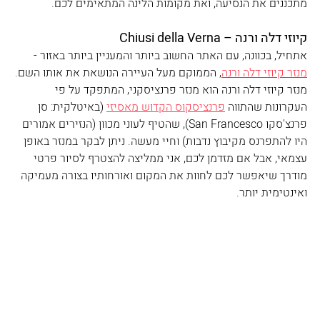
מתכננים את הנסיעה, ואת מקומות הלינה המתאימים לכם.
קיוזי דלה ורנה – Chiusi della Verna
אתחיל, בכוונה, עם האתר החשוב ביותר והמעניין ביותר באזור - 
מנזר קיוזי דלה ורנה
, הממוקם מעל העיירה הנושאת את אותו השם.
מנזר קיוזי דלה ורנה הוא מנזר פרנציסקני, המתפקד על פי 
העקרונות שהתווה 
פרנציסקוס הקדוש מאסיזי
 (באיטלקית: סן 
פרנצ'סקו San Francesco), שהטיף לעוני מכוון (הנזירים אמורים 
היו להתפרנס מקיבוץ נדבות) וחיי מעשה. ניתן לבקר במנזר באופן 
עצמאי, אבל אם מזדמן לכם, אני ממליצה להצטרף לסיור פרטי 
מודרך שיאפשר לכם לחוות את המקום ואורחותיו בצורה מעמיקה 
ואינטימית יותר.