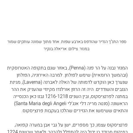
ספר התנ"ך הנדיר שהודפס בארבע שפות. אחד מתוך שמונה עותקים שמור 
במנזר. צילום: אריאלה בנקיר
המנזר נבנה על הר פנה (Penna), באזור שגם בתקופה האטרוסקית 
(ובהמשך הרומאית) שימש לפולחן. למרבה האירוניה, הפולחן 
שנערך כאן הוקדש לדמותה של האלה לאברנה (Laverna), מגינת 
הגנבים והשודדים. היה זה הרוזן אורלנדו מקיוזי שהעניק את ההר 
במתנה לפרנציסקוס, ובין השנים 1216-1218 נבנו כאן הכנסייה 
הראשונה (סנטה מריה דלי אנג'לי Santa Maria degli Angeli) 
והתאים ששימשו את הנזירים שהלכו בעקבות פרנציסקוס. 
פרנציסקוס עצמו, כך מספרים, ישן על גבי אבן במערה קפואה, 
במיקום מבודד בו יכול היה להתפלל ולהרהר, ולאחר שבשנת 1224 