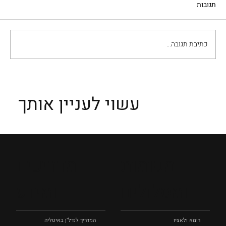
תגובות
כתיבת תגובה...
אסיזי: סיפורו של כפר מימי הביניים וקדושיו
עשוי לעניין אותך
מקומות
מדריכים
ומסלולים
ומידע
רומא ולאציו
המדריך לנדל"ן באיטליה