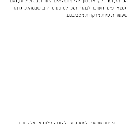
הכרמל, ועוד. לקראת סוף יולי מתמלאים היערות בגחליליות, ואם 
תמצאו פינה חשוכה לגמרי, תזכו למופע מרהיב, שבמהלכו נדמה 
שעשרות פיות מרקדות מסביבכם.
היערות שמסביב למנזר קיוזי דלה ורנה. צילום: אריאלה בנקיר