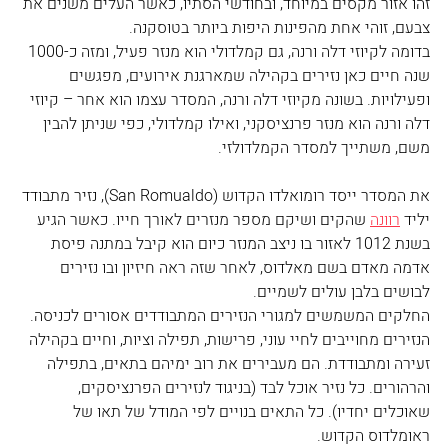
זהו אזור מקסים במיוחד, ובחודשי הסתיו, כאשר העלים משנים את 
צבעם, זוהי אחת מהפינות היפות ביותר בטוסקנה.
בדומה לקיוזי דלה ורנה, גם קמלדולי הוא מנזר פעיל, ומזה כ-1000 
שנה חיים כאן נזירים בקהילה שמארגנת אירועים, מפגשים 
ופעילויות. בשונה מקיוזי דלה ורנה, המסדר עצמו הוא אחר – קיוזי 
דלה ורנה הוא מנזר פרנציסקני, ואילו קמלדולי, כפי שניתן להבין 
משם, משתייך למסדר הקמלדולזי.
את המסדר ייסד רומואלדו הקדוש (San Romualdo), נזיר מתבודד 
יליד 
רוונה
 שהקים ושיקם מספר מנזרים לאורך חייו. כאשר הגיע 
בשנת 1012 לאזור בו ניצב המנזר כיום הוא קיבל במתנה פיסת 
אדמה מאדם בשם מאלדוס, לאחר שזה ראה חיזיון ובו נזירים 
לבושים בלבן עולים לשמיים.
החלקים המשמשים למגורי הנזירים המתבודדים אסורים לכניסה. 
הנזירים מחוייבים לחיי עוני, פרישות, תפילה וציות, וחיים בקהילה 
זעירה ומתבודדת. הם מעבירים את רוב ימיהם בתאים, בתפילה 
והרהורים. כל נזיר אוכל לבד (בניגוד לנזירים הפרנציסקים, 
שאוכלים יחדיו). כל התאים בנויים לפי המודל של תאו של 
ראומלדוס הקדוש.