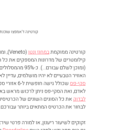
קורטינה ד'אמפצו שוכנת בגובה 1224 מטר מעל פני הים. צילום
קורטינה ממוקמת 
במחוז ונטו
קילומטרים של מדרונות המספקים את כל הפ
(ומוכן לשלם עבור
האוויר הטבעיים לא יהיו מושלמים, עדיין ל
סקי-פס
לאדם, ואת הסקי-פס ניתן לרכוש מראש באינ
לבדוק
 את כל הסוגים השונים של הכרטיסי
לבחור את הכרטיס המתאים ביותר עבורכם.
זקוקים לשיעור ריענון, או למורה פרטי שי