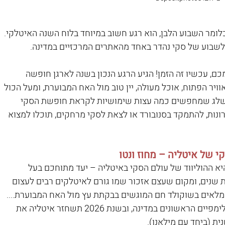
ימנה ביאנקה" (settimana bianca), כלומר השבוע הלבן, הוא רגע חשוב במיוחד בלוח השנה האיטלקי. 
ם לשבוע של סקי נהדר באחד מהאתרים המרכזיים במדינה.
, עכשיו זה הזמן! הגיע הרגע הנכון בשנה לארגן חופשה 
ויר הפתוח, אוכל מעולה, יין טוב מול האח המבוערת, ומעל הכול 
 השלג שמחפשים כמה עצות שימושיות לקראת חופשת הסקי 
נות, להתמקד בסנובורד או לצאת לסקי מרחקים, תוכלו למצוא 
 של איטליה – מחוז ונטו
ינה ד'אמפצו (Cortina d’Ampezzo) היא ההוליווד של עולם הסקי באיטליה – יעד מתוחכם בעל 
ת שנים, ומקום שעצם אזכור שמו גורם לאיטלקים רבים לעצום 
 מלאים בשוקולד חם המוגשים בבקתת עץ מול האח המבוערת.... 
בשנת 1956 נערכו כאן משחקי החורף האולימפיים הראשונים במדינה, ובשנת 2026 תשחזר איטליה את 
 (ביחד עם מילאנו). 