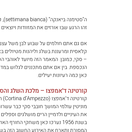
ה"סט
זהו הרגע שבו אורזים את המזוודות ויוצאי
אם גם אתם חולמים על שבוע לבן משל עצמכם
קלאסית ומרעננת בשלג וליהנות מטיולים באו
– סקי, כמובן. המאמר הזה מיועד לאוהבי
הנכספת. בין אם אתם מתכננים לגלוש במדרו
כאן כמה רעיונות יעילים.
קורטינה ד'אמפצו – מלכת השלג והסקי
קורט
מוניטין עולמי המושך חובבי סקי כבר עשרו
את העיניים ולדמיין הרים מושלגים וספלים
המסורת ותארח את האירוע החשוב הזה בשנית