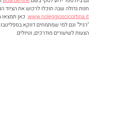
גם בית ספר ידוע לסקי בשם 
Boarderline
 ו
חנות גדולה שבה תוכלו לרכוש את הציוד הנד
www.noleggioscicortina.it
. כאן תמצאו מ
"רגיל" וגם למי שמתמחים דווקא בספליטבורד (splitboard) או בפריר
הצעות לשיעורים מודרכים, וטיולים.