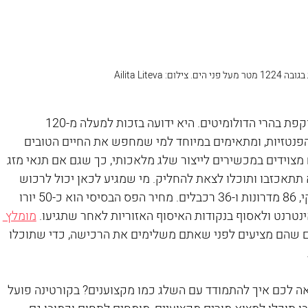
: Ailita Liteva
 (Veneto), ומוקפת בהרי הדולומיטים. היא ידועה בזכות למעלה מ-120 
נטזיות, ומתאימים במיוחד למי שמחפש את החיים הטובים 
ם...). כ-95% מהמסלולים מצוידים במכשירים לייצור שלג מלאכותי, כך שגם אם תנאי מזג 
א תתאכזבו ותוכלו לצאת להחליק. מי שמגיע לכאן יכול לרכוש 
 שכולל גישה חופשית ל-6 אזורי סקי, 86 מדרונות ו-36 רכבלים. מחיר הפס הבסיסי הוא כ-50 יורו 
טרנט ולאסוף בנקודות האיסוף האזוריות לאחר שתגיעו. 
מומלץ 
ם שהם מציעים לפני שאתם משלימים את הרכישה, כדי שתוכלו 
ראה לכם איך להתמודד עם השלג כמו מקצוענים? בקורטינה פועל 