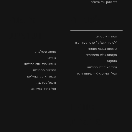
ציר הזמן של איטליה
לצפייה
אופנה
ושופינג
הסדרה איטלקים
"לסינייה קוצ'ינה" סרט תיעודי קצר
הרצאות בנושא אומנות
אופנה איטלקית
מקומות שלא מפספסים
שופינג
טוסקנה
שופינג הכי שווה במילאנו
ערוץ האומנות והקולנוע
הסיילים מתחילים
הסלון הוירטואלי – שיחות וידאו
שבוע האופנה במילאנו
ווינטג' בפירנצה
גוצ'י גארדן בפירנצה
סיורים
וסדנאות