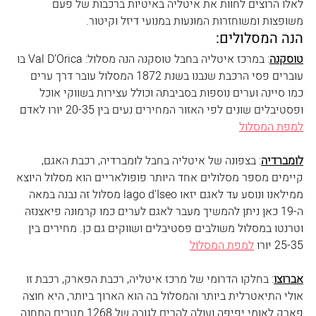
לאלו הרוצים לחוות את איטליה באיטיות ברכבות של פעם 
משופצות ומשוחזרות המונעות במנועי דיזל וקיטור. 
הנה המסלולים:
טוסקנה
: במרכז איטליה בחבל טוסקנה הנה מסלול: Val D'Orica בו 
עוברים פסי הרכבת שנבנו בשנת 1872 המסלול עובר דרך ערים 
כמו סיינה וערים נוספות בסביבתה וכולל עצירות בשווקי אוכל 
ופסטיבלים שונים לפי האזור המחירים נעים בין 20-35 יורו לאדם 
למפת המסלול
לומברדיה
: בצפונה של איטליה בחבל לומברדיה, רכבת האגם, 
קיימים מספר מסלולים אחד היותר פופולאריים הוא מסלול היוצא 
ממילאנו ונוסע עד לאגם יזאו lago d'Iseo מסלול זה נבנה במאה 
ה-19 כאן ניתן להמשיך מעבר לאגם לערים כמו קרמונה פיאצנזה 
וטרנטו במסלול משולבים פסטיבלים ושווקים גם כן. מחירים בין 
25-35 יורו 
למפת המסלול
אברוצו
: בחלקו הדרומי של מרכז איטליה, רכבת הפארק, רכבת זו 
אולי התיאטרלית ביותר והמסלול בה הוא הארוך ביותר, היא חוצה 
פארק לאומי יפיפה ועולה להרים לגובה של 1268 מטרים התחנה 