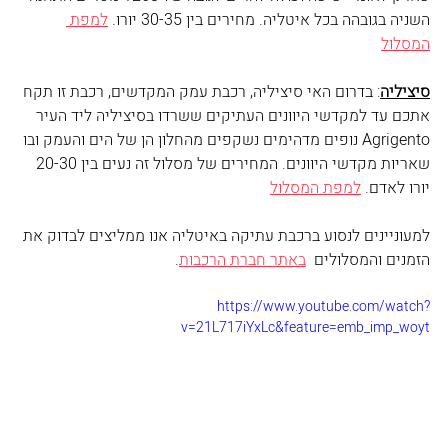
השניה בגובהה בכל איטליה. מחירים בין 30-35 יורו. 
למפת 
המסלול
סיציליה
: בדרום האי סיציליה, רכבת עמק המקדשים, רכבת זו תקח 
אתכם עד למקדשי היוונים העתיקים ששרדו בסיציליה ליד העיר 
Agrigento נופים מדהימים נשקפים מהחלון הן של הים והעמק ובו 
שאריות מקדשי היוונים. המחירים של מסלול זה נעים בין 20-30 
יורו לאדם. 
למפת המסלול
למעוניינים לנסוע ברכבת עתיקה באיטליה אנו ממליצים לבדוק את 
הזמנים והמסלולים  
באתר חברת הרכבות
. 
https://www.youtube.com/watch?
v=21L717iYxLc&feature=emb_imp_woyt