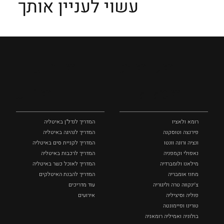
עשוי לעניין אותך
מקומות
מדריכים
ומסלולים
ומידע
רומא ולאציו
המדריך לנדל"ן באיטליה
פירנצה וטוסקנה ‏
המדריך לנהיגה באיטליה
ונציה ורונה וונטו
המדריך לקניית סים באיטליה
נאפולי‏ וקמפניה
המדריך לרכבות באיטליה
מילאנו ולומברדיה
המדריך לאוכל כשר באיטליה
מחוז אומבריה
המדריך להבנת האיטלקים
צ'ינקווה טרה וליגוריה
עוד מדריכים
פוליה וסיציליה ‏
אירועים
טורינו ופיימונטה
בולוניה ואמיליה רומאניה