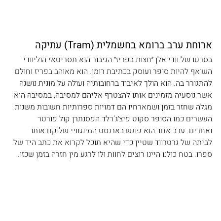
ארוחת ערב ברומא בחשמלית (Tram) עתיקה
בסרטו של וודי אלן ״חצות בפריז״ הגיבור הוא תסריטאי הוליוודי 
השואף להיות סופר ועוסק בכתיבת רומן. הוא מאוהב בפריז וחולם 
להתגורר בה. הוא הולך לאיבוד ברחובותיה ועולה על מונית נושנה 
אשר נוסעיה מזמינים אותו להצטרף אליהם למסיבה, במסיבה הוא 
מגלה שחזר בזמן ושמארחיו הם דמויות ספרותיות חשובות משנות 
העשרים כמו הסופר סקוט פיצ׳ג'רלד הפסנתרן קול פורטר 
ואחרים. ערב אחד הוא פוגש בארנסט המינגוויי שלוקח אותו 
לביתה של גרטרווד שטיין כדי שהיא תוכל לקרוא את כתב היד של 
ספרו. בטח כולנו היינו רוצים לחוות ולו לרגע מין חזרה בזמן שכזו. 