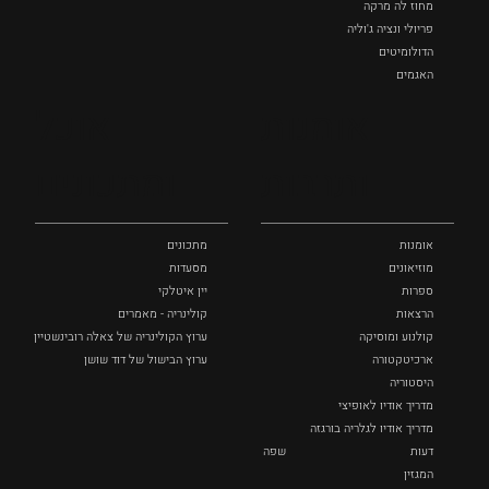
מחוז לה מרקה
פריולי ונציה ג'וליה
הדולומיטים
האגמים
איטליה הנסתרת
אומנות
אוכל
כל המקומות
ותרבות
ומתכונים
אומנות
מתכונים
מוזיאונים
מסעדות
ספרות
יין איטלקי
הרצאות
קולינריה - מאמרים
קולנוע ומוסיקה
ערוץ הקולינריה של צאלה רובינשטיין
ארכיטקטורה
ערוץ הבישול של דוד שושן
היסטוריה
מדריך אודיו לאופיצי
מדריך אודיו לגלריה בורגזה
דעות
שפה
המגזין