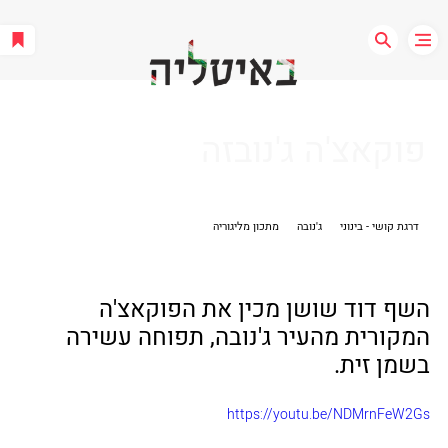
פוקאצ'ה ג'נובזה
דרגת קושי - בינוני
ג'נובה
מתכון מליגוריה
השף דוד שושן מכין את הפוקאצ'ה 
המקורית מהעיר ג'נובה, תפוחה עשירה 
בשמן זית.
https://youtu.be/NDMrnFeW2Gs