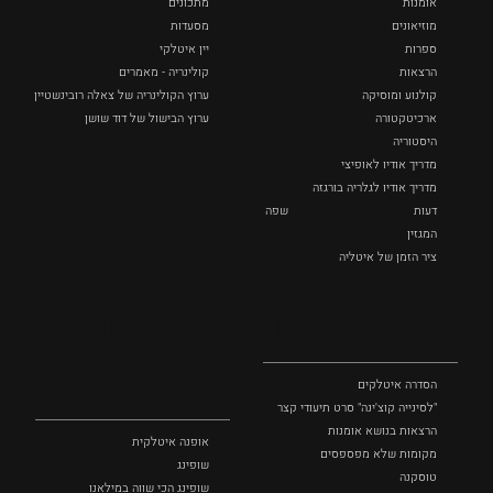
אומנות
מתכונים
מוזיאונים
מסעדות
ספרות
יין איטלקי
הרצאות
קולינריה - מאמרים
קולנוע ומוסיקה
ערוץ הקולינריה של צאלה רובינשטיין
ארכיטקטורה
ערוץ הבישול של דוד שושן
היסטוריה
מדריך אודיו לאופיצי
מדריך אודיו לגלריה בורגזה
דעות
שפה
המגזין
ציר הזמן של איטליה
לצפייה
אופנה
ושופינג
הסדרה איטלקים
"לסינייה קוצ'ינה" סרט תיעודי קצר
הרצאות בנושא אומנות
אופנה איטלקית
מקומות שלא מפספסים
שופינג
טוסקנה
שופינג הכי שווה במילאנו