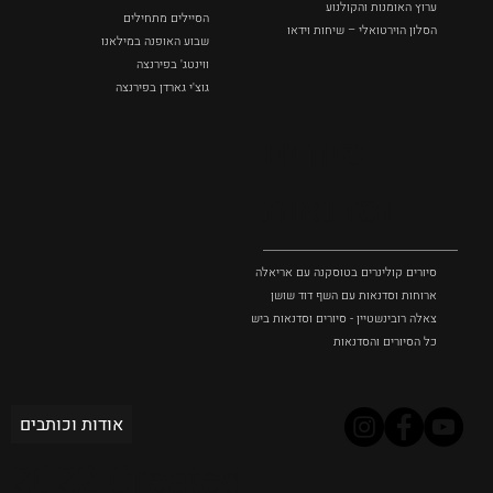
ערוץ האומנות והקולנוע
הסיילים מתחילים
הסלון הוירטואלי – שיחות וידאו
שבוע האופנה במילאנו
ווינטג' בפירנצה
גוצ'י גארדן בפירנצה
סיורים
וסדנאות
סיורים קולינרים בטוסקנה עם אריאלה בנקיר
ארוחות וסדנאות עם השף דוד שושן
צאלה רובינשטיין - סיורים וסדנאות בישול בטוסקנה
כל הסיורים והסדנאות
אודות וכותבים
2022 Created