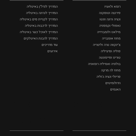
רומא ולאציו
המדריך לנדל"ן באיטליה
פירנצה וטוסקנה ‏
המדריך לנהיגה באיטליה
ונציה ורונה וונטו
המדריך לקניית סים באיטליה
נאפולי‏ וקמפניה
המדריך לרכבות באיטליה
מילאנו ולומברדיה
המדריך לאוכל כשר באיטליה
מחוז אומבריה
המדריך להבנת האיטלקים
צ'ינקווה טרה וליגוריה
עוד מדריכים
פוליה וסיציליה ‏
אירועים
טורינו ופיימונטה
בולוניה ואמיליה רומאניה
מחוז לה מרקה
פריולי ונציה ג'וליה
הדולומיטים
האגמים
איטליה הנסתרת
אומנות
אוכל
כל המקומות
ותרבות
ומתכונים