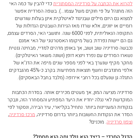
לקרוא את הכתבה על סרדיניה המסתורית
 כדי להבין עד כמה האי 
הזה מתנהל על פי חוקים משל עצמו...). בשפה הסרדית אפשר 
למצוא גם היום מילים שבניגוד לאיטלקית אינן בעלות שורשים 
רומיים או יוונים, אלא שרדו מאז הגירות השבטים הגדולות של 
התקופה הנאוליתית, לפני 6000 שנה. ותושבי האי, הסרדים עצמם, 
גם הם יישות נפרדת: בשל מיקומו האסטרטגי של האי אמנם 
נכבשה סרדיניה שוב ושוב, אך באופן מדהים למדיי, מבחינה גנטית 
נשארו הסרדים עם נפרד ויוצא דופן (ושונה משאר האיטלקים). 
מחקר מקיף שנערך באי לפני מספר שנים מיפה את הדנ"א של 
אלפי מתנדבים וחשף תוצאות מפתיעות: בקרב כ-45% מהנבדקים 
התגלה גן שנעלם בכל רחבי אירופה (מלבד בחבל הבאסקים).
סרדיניה מציעה המון, אך מעטים מכירים אותה. בסדרת הכתבות 
המוקדשת לאי נגלה יחדיו את היעד המפתיע והמסחרר הזה, ונבקר 
בנקודות המעניינות ביותר. נתחיל בקליארי, עיר הבירה, ונסקור לפי 
הסדר את הנקודות החשובות ביותר בדרום סרדיניה, 
מרכז סרדיניה
, 
וצפון סרדיניה
. מוכנים?
הדגל הסרדי – כיצד הוא נולד ומה הוא מסמל?