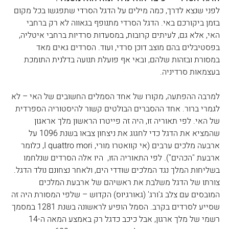
לפני שנצא לדרך, כמה מילים על הדגל הסרדי שתפגשו בכל מקום 
בזמן ביקורכם באי. הדגל הסרדי מתנופף בגאווה לא רק ברחבי 
האי, אלא גם, לעיתים קרובות, במסעדות סרדיות ברחבי איטליה, 
בפסטיבלים בהם מוצב דוכן סרדי, ועוד. הסרדים גאים מאד 
במסורת ובזהות שלהם, ובאי אף פועלת תנועה בדלנית התומכת 
בעצמאות סרדיניה. 
למרבה ההפתעה, מקורו של אחד הסמלים החשובים של האי – לא 
לגמרי ברור. אחד ההסברים הבולטים קשור להיסטוריה הספרדית 
של האי. לפי תאוריה זו, היה זה פייטרו הראשון מלך אראגון 
שהמציא את הדגל כדי לחגוג את ניצחון צבאו בשנת 1096 על 
ארבעה מלכים ערבים (אי קוואטרו מורי, I quattro mori, כלומר 
ארבעת "הכהים"). לפי התאוריה הזו,  היו אלה הסרדים שנלחמו 
בשליחות המלך נגד המלכים שודדי הים, ולאחר נצחונם נולד הדגל. 
צורתו של הדגל משלבת את ראשיהם של ארבעת המלכים 
המובסים עם צלב ג'ורג' (גאורגיוס) הקדוש – שלפי המסורת היה זה 
שסייע לסרדים בקרב. הסמל הופיע לראשונה בשנת 1281 במסמך 
רשמי של מלך ארגון, אבל כיכב כדגל רק באמצע המאה ה-14 