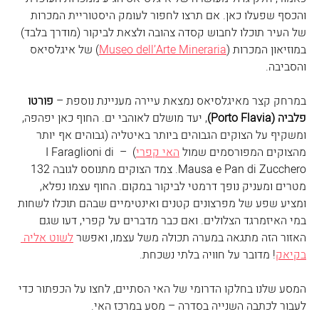
והכסף שפעלו כאן. אם תרצו לחפור לעומק היסטוריית המכרות 
של העיר תוכלו לחבוש קסדה צהובה ולצאת לביקור (מודרך בלבד) 
במוזיאון המכרות (
Museo dell’Arte Mineraria
) של איגלסיאס 
והסביבה. 
במרחק קצר מאיגלסיאס נמצאת עיירה מעניינת נוספת – 
פורטו 
פלביה (Porto Flavia)
, יעד מושלם לאוהבי ים. החוף כאן יפהפה, 
ומשקיף על הצוקים הגבוהים ביותר באיטליה (גבוהים אף יותר 
מהצוקים המפורסמים שמול 
האי קפרי
)  – I Faraglioni di 
Mausa e Pan di Zucchero. צמד הצוקים מתנוסס לגובה 132 
מטרים ומעניק נופך דרמטי לביקור במקום. החוף עצמו נפלא, 
ומציע שפע של מפרצונים קטנים ואינטימיים שבהם תוכלו לשחות 
במי האיזמרגד הצלולים. ואם כבר מדברים על קפרי, דעו שגם 
האזור הזה מתגאה במערה תכולה משל עצמו, ואפשר 
לשוט אליה 
בקיאק
! מדובר על חוויה בלתי נשכחת. 
המסע שלנו בחלקו הדרומי של האי הסתיים, לחצו על הכפתור כדי 
לעבור לכתבה השנייה בסדרה – מסע במרכז האי.