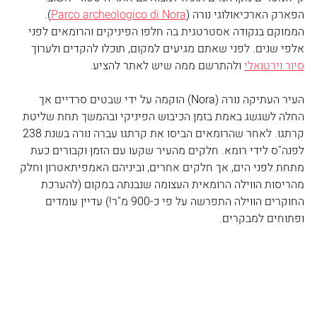
הפארק הארכיאולוגי נורה (
Parco archeologico di Nora
). 
הממוקם בנקודה אסטרטגית בה חלפו הפיניקים והרומאים לפני 
אלפי שנים. לפני שאתם מגיעים למקום, תוכלו להקדים ולערוך 
סיור וירטואלי
 ולהתרשם ממה שיש לאתר להציע. 
העיר העתיקה נורה (Nora) הוקמה על ידי שבטים סרדיים אך 
החלה לשגשג באמת בזמן הכיבוש הפיניקי ובהמשך תחת שליטת 
קרתגו. לאחר שהרומאים הביסו את קרתגו עברה נורה בשנת 238 
לפנה"ס לידי רומא. חלקים מהעיר שקעו עם הזמן וקבורים כעת 
מתחת לפני הים, אך חלקים אחרים, וביניהם האמפיתאטרון וחלק 
מהריסות הווילה הרומאית העצומה שנבנתה במקום (להערכת 
החוקרים הווילה התפרשה על פי כ-900 מ"ר!) עדיין עומדים 
ופתוחים למבקרים.  