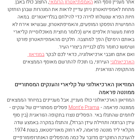
אתר מעניין נוסף הוא 
האמפתיאטרון הרומאי
, החצוב כולו באבן. 
מתחת לאמפיתאטרון ניתן עדיין לראות את המנהרות שבהן הוחזקו 
חיות הפרא שנשלחו לזירה כדי להילחם בגלדיאטורים. במאה 
החמישית הופסקו המופעים, והאמיפתאטרון, שבשיאו אירח לא 
פחות מעשרת אלפים איש (כלומר מחצית מאוכלוסיית קליארי 
באותם הימים!) הפך למחצבה. חלקים מהאמפיתאטרון פורקו 
ושימשו כחומר גלם לבניית ביצורי העיר.
ואם אתם חובבי ארכיאולוגיה, כדאי לכם לבקר 
במוזיאון 
הארכיאולוגי
 העירוני, בו תוכלו להתרשם מאוסף הממצאים 
מהתקופה הנוראגית.
המוזיאון הארכיאולוגי של קליארי והענקים המסתוריים 
ממונטה פראמה
המוזיאון הארכיאולוגי כולו מעניין, אבל מעניינים במיוחד הממצאים 
ממונטה פראמה - 
Mont’e Prama
 פסלים מסתוריים של ענקים -
לוחמים שהתגלו באי. הפסלים נוצרו בתקופה הנוראגית (בין סוף 
עידן הברונזה ותחילת עידן הברזל), והתגלו במקרה באמצע שדה 
חקלאי ליד מונטה פראמה, לא רחוק מאוריסטאנו, בשנת 1974. 
להערכת החוקרים מדובר על כמה מהפסלים האנתרופומורפיים 