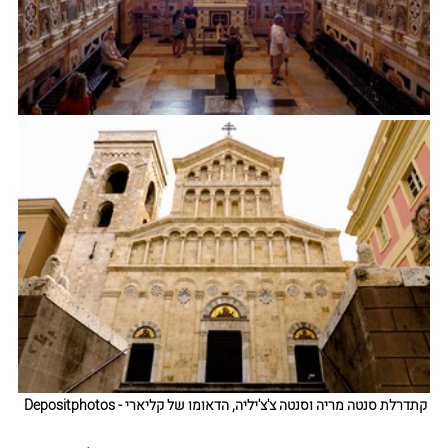
קתדרלת סנטה מריה וסנטה צ'צ'יליה, הדאומו של קליארי - Depositphotos 