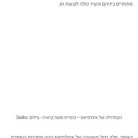
מתחרים ביניהם והעיר כולה לובשת חג.
הקתדרלה של איגלסיאס – כנסיית סנטה קיארה - צילום: Sailko
כאמור, חלק גדול מעושרה של איגלסיאס הגיע ממכרות העופרת 