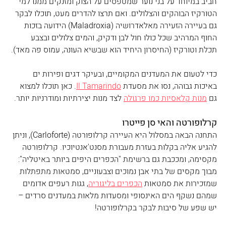
חביב במיוחד על בני נוער שמטפסים על הצוק ומזנקים ממנו למי 
הטורקיז הבוהקים והצלולים. ואם תרצו להדרים מעט, תוכלו לבקר 
גם בעיירה הזעירה מאלאדרושיה (Maladroxia) הידועה בזכות 
החוף המרהיב שכל כולו חול לבן ודקיק, והמים צלולים ובצבע 
תכלת וטורקיז (החיסרון היחיד הוא שבשיא העונה, עמוס פה מאד).
כדי לטעום את המעדנים המקומיים, ובעיקר דגים ופירות ים 
באיכות גבוהה, נסו את מסעדת 
Il Tamarindo
. כאן תוכלו למצוא 
גם 
מנות קלאסיות כמו פרגולה
 לצד מנות יצירתיות ומודרניות יותר. 
קרלופורטה והאי סן פייטרו
התחנה הבאה במסלול היא העיירה קרלופורטה (Carloforte), וניתן 
להגיע אליה בקלות בעזרת מעבורת מסנט'אנטיוכיו. קרלופורטה 
מקסימה, ומככבת גם ברשימת "הכפרים היפים ביותר באיטליה": 
מבוך מקסים של בתי אבן נמוכים וצבעוניים, סמטאות מתפתלות 
שמזכירות את סמטאות 
הכפרים בליגוריה
, גגות רעפים אדומים 
שמהם נשקף הים האינסופי ומסעדות מלאות במעדנים סרדים – 
יש שפע של סיבות לבקר בקרלופורטה! 