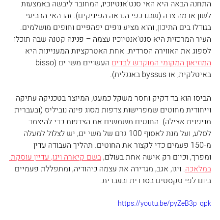
התחנה הבאה היא האי סנט'אנטיוכיו, המחובר ליבשה באמצעות 
לשון אדמה צרה (שבנו כפי הנראה הפיניקים). זהו האי הרביעי 
בגודלו בים התיכון, והוא מציע נופים יפהפיים וחופים מושלמים. 
העיר המרכזית היא סנט'אנטיוכיו עצמה – פנינה קטנה שבה תוכלו 
לספוג את האווירה הסרדית. אחת האטרקציות המעניינות היא 
המוזיאון המקומי המוקדש לבדים
 העשויים משי ים (bisso 
באיטלקית, או byssus באנגלית). 
הביסו הוא בד דקיק וחסר משקל כמעט, המיוצר בטכניקה עתיקה 
וייחודית מחוטים שמפרישות צדפות מסוג פינה נוביליס (ובעברית: 
מניפנית אצילה). החוטים משמשים את הצדפות כדי להיצמד 
לסלע, ועל מנת לאסוף 100 גרם של משי ים, יש לצלול למעלה 
מ-150 פעמים כדי לקצור את החוטים. תהליך העבודה עדין 
ומפרך, וכיום רק אישה אחת בעולם, 
בשם קיארה ויגו, עדיין עוסקת 
במלאכה
. ויגו, אגב, מגדירה את עצמה כיהודיה, ומתפללת פעמיים 
ביום לפי טקסטים בסרדית ובעברית. 
https://youtu.be/pyZeB3p_qpk