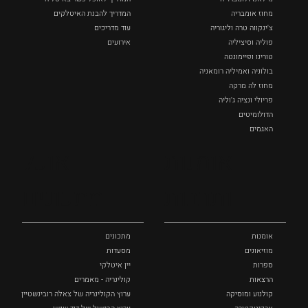
מחוז אומבריה
המדריך להבנת האיטלקים
צ'ינקווה טרה וליגוריה
עוד מדריכים
פוליה וסיציליה ‏
אירועים
טורינו ופיימונטה
בולוניה ואמיליה רומאניה
מחוז לה מרקה
פריולי ונציה ג'וליה
הדולומיטים
האגמים
איטליה הנסתרת
אומנות
אוכל
כל המקומות
ותרבות
ומתכונים
אומנות
מתכונים
מוזיאונים
מסעדות
ספרות
יין איטלקי
הרצאות
קולינריה - מאמרים
קולנוע ומוסיקה
ערוץ הקולינריה של צאלה רובינשטיין