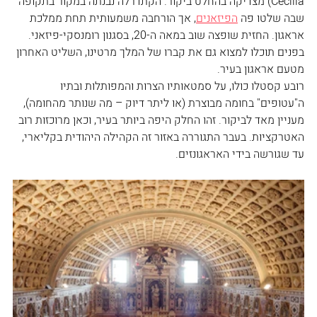
Cecilia) מצדיקה בהחלט ביקור. הקתדרלה נבנתה במקור בתקופה 
שבה שלטו פה 
הפיזאנים
, אך הורחבה משמעותית תחת ממלכת 
אראגון. החזית שופצה שוב במאה ה-20, בסגנון רומנסקי-פיזאני. 
בפנים תוכלו למצוא גם את קברו של המלך מרטינו, השליט האחרון 
מטעם אראגון בעיר.
רובע קסטלו כולו, על סמטאותיו הצרות והמפותלות ובתיו 
ה"עטופים" בחומה מבוצרת (או ליתר דיוק – מה שנותר מהחומה), 
מעניין מאד לביקור. זהו החלק היפה ביותר בעיר, וכאן מרוכזות רוב 
האטרקציות. בעבר התגוררה באזור זה הקהילה היהודית בקליארי, 
עד שגורשה בידי האראגונזים. 