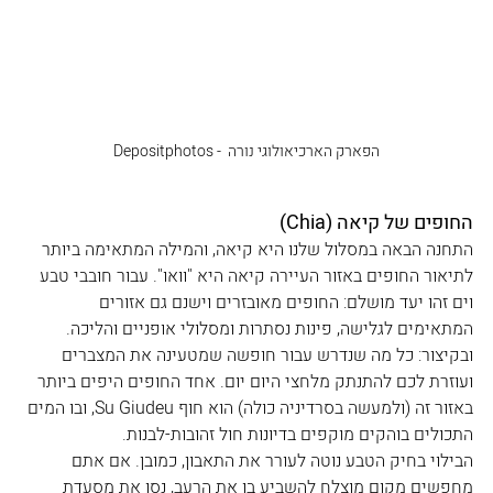
הפארק הארכיאולוגי נורה ‏ - Depositphotos
החופים של קיאה (Chia)
התחנה הבאה במסלול שלנו היא קיאה, והמילה המתאימה ביותר 
לתיאור החופים באזור העיירה קיאה היא "וואו". עבור חובבי טבע 
וים זהו יעד מושלם: החופים מאובזרים וישנם גם אזורים 
המתאימים לגלישה, פינות נסתרות ומסלולי אופניים והליכה. 
ובקיצור: כל מה שנדרש עבור חופשה שמטעינה את המצברים 
ועוזרת לכם להתנתק מלחצי היום יום. אחד החופים היפים ביותר 
באזור זה (ולמעשה בסרדיניה כולה) הוא חוף Su Giudeu, ובו המים 
התכולים בוהקים מוקפים בדיונות חול זהובות-לבנות. 
הבילוי בחיק הטבע נוטה לעורר את התאבון, כמובן. אם אתם 
מחפשים מקום מוצלח להשביע בו את הרעב, נסו את מסעדת 