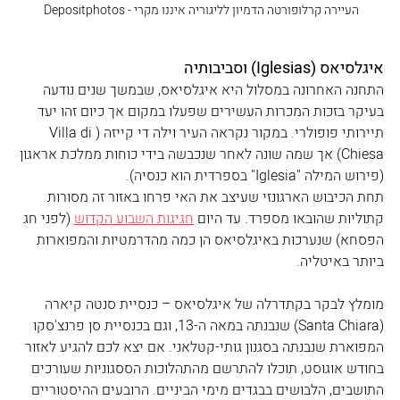
העיירה קרלופורטה הדמיון לליגוריה איננו מקרי - Depositphotos 
איגלסיאס (Iglesias) וסביבותיה
התחנה האחרונה במסלול היא איגלסיאס, שבמשך שנים נודעה 
בעיקר בזכות המכרות העשירים שפעלו במקום אך כיום זהו יעד 
תיירותי פופולרי. במקור נקראה העיר וילה די קייזה (Villa di 
Chiesa) אך שמה שונה לאחר שנכבשה בידי כוחות ממלכת אראגון 
(פירוש המילה "Iglesia" בספרדית הוא כנסיה). 
תחת הכיבוש הארגונזי שעיצב את האי פרחו באזור זה מסורות 
קתוליות שהובאו מספרד. עד היום 
חגיגות השבוע הקדוש
 (לפני חג 
הפסחא) שנערכות באיגלסיאס הן כמה מהדרמטיות והמפוארות 
ביותר באיטליה.
מומלץ לבקר בקתדרלה של איגלסיאס – כנסיית סנטה קיארה 
(Santa Chiara) שנבנתה במאה ה-13, וגם בכנסיית סן פרנצ'סקו 
המפוארת שנבנתה בסגנון גותי-קטלאני. אם יצא לכם להגיע לאזור 
בחודש אוגוסט, תוכלו להתרשם מהתהלוכות הססגוניות שעורכים 
התושבים, הלבושים בבגדים מימי הביניים. הרובעים ההיסטוריים 