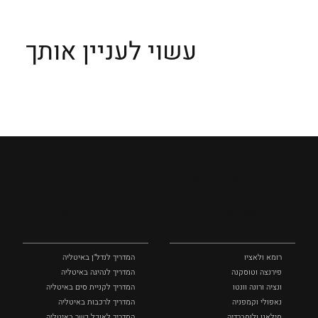
עשוי לעניין אותך
מקומות
מדריכים
ומסלולים
ומידע
רומא ולאציו
המדריך לנדל"ן באיטליה
פירנצה וטוסקנה ‏
המדריך לנהיגה באיטליה
ונציה ורונה וונטו
המדריך לקניית סים באיטליה
נאפולי‏ וקמפניה
המדריך לרכבות באיטליה
מילאנו ולומברדיה
המדריך לאוכל כשר באיטליה