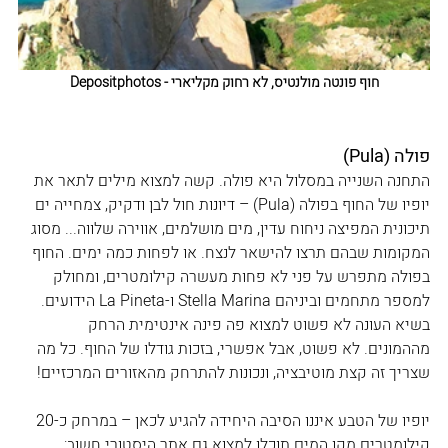
חוף פונטה מולנטיס, לא רחוק מקליארי - Depositphotos
פולה (Pula)
התחנה השנייה במסלול היא פולה. קשה למצוא מילים לתאר את 
יופיו של החוף בפולה (Pula) – דיונות חול לבן ודקיק, צמחייה ים 
תיכונית המפיצה ניחוח עדין, מים מושלמים, אווירה שלווה... מסוג  
המקומות שבהם תרצו להישאר לנצח. או לפחות כמה ימים. החוף 
בפולה מתפרש על פני לא פחות מעשרה קילומטרים, ומחולק 
למספר מתחמים וביניהם Stella Marina ו-La Pineta הידועים. 
בשיא העונה לא פשוט למצוא פה פינה אינטימית הרחק 
מההמונים. לא פשוט, אבל אפשרי, בזכות גודלו של החוף. כל מה 
שצריך זה קצת מוטיבציה, ונכונות להתרחק מהאזורים המרכזיים! 
יופיו של הטבע איננו הסיבה היחידה להגיע לכאן – במרחק כ-20 
קילומטרים מקו המים תוכלו למצוא גם אתר היסטורי חשוב: 