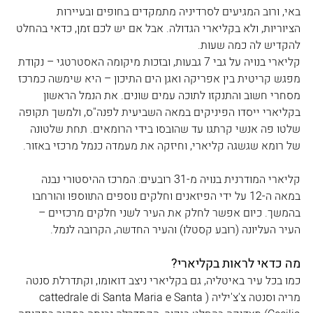
באי, ורוב המגיעים לסרדיניה מתמקדים בחופים ובעיירות 
הציוריות, ולא בקליארי הגדולה. אבל אם יש לכם זמן, כדאי בהחלט 
להקדיש לה כמה שעות. 
קליארי בנויה על גבי 7 גבעות, ובזכות מיקומה האסטרטגי – נקודת 
מפגש קריטית בין אפריקה ואגן הים התיכון – היא שימשה כמרכז 
מסחרי חשוב והתנקזו לתוכה עמים שונים. את הנמל הראשון 
בקליארי ייסדו הפיניקים במאה השביעית לפנה"ס, ולמשך תקופה 
שלטו פה אנשי קרתגו עד שהובסו בידי הרומאים. תחת שלטונה 
של רומא שגשגה קליארי, וחיזקה את מעמדה כנמל מרכזי באזור.
קליארי המודרנית בנויה מ-31 רובעים: המרכז ההיסטורי נבנה 
במאה ה-12 על ידי הפיזאנים וחלקים נוספים התווספו והורחבו 
בהמשך. כיום אפשר לחלק את העיר לשני חלקים מרכזיים – 
העיר העליונה (רובע קסטלו) והעיר החדשה, הקרובה לנמל.
מה כדאי לראות בקליארי?
כמו בכל עיר באיטליה, גם בקליארי ניצב דואומו, וקתדרלת סנטה 
מריה וסנטה צ'צ'יליה (cattedrale di Santa Maria e Santa 