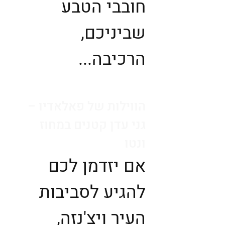
חובבי הטבע
שביניכם,
הרכיבה...
הווילות של פאלאדיו –
גני עדן קטנים במחוז
ונטו
אם יזדמן לכם
להגיע לסביבות
העיר ויצ'נזה,