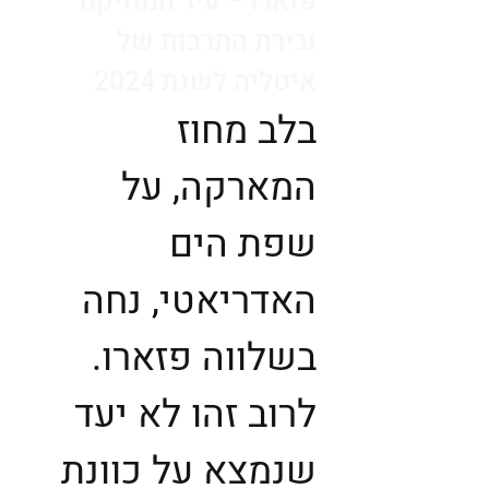
פזארו – עיר המוזיקה
ובירת התרבות של
איטליה לשנת 2024
בלב מחוז
המארקה, על
שפת הים
האדריאטי, נחה
בשלווה פזארו.
לרוב זהו לא יעד
שנמצא על כוונת