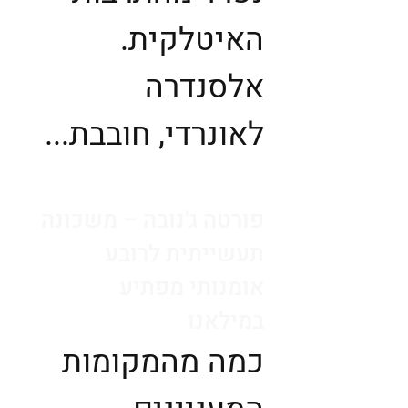
האיטלקית.
אלסנדרה
לאונרדי, חובבת...
פורטה ג'נובה – משכונה
תעשייתית לרובע
אומנותי מפתיע
במילאנו
כמה מהמקומות