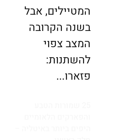
המטיילים, אבל
בשנה הקרובה
המצב צפוי
להשתנות:
פזארו...
25 שמורות הטבע
והפארקים הלאומיים
היפים ביותר באיטליה –