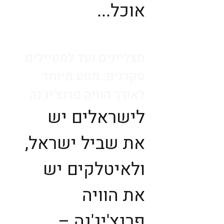
אוכל...
מצליינים ועד למטיילים
סקרנים: מסע מיוחד
לאורך הוויה פרנצ'יג'נה
לישראלים יש
את שביל ישראל,
ולאיטלקים יש
את הוויה
פרנצ'יג'נה –