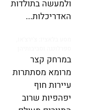
ולמעשה בתולדות
האדריכלות...
מסע בלאציו: צ'ירצ'או,
ספרלונגה וסביבותיהן
במרחק קצר
מרומא מסתתרות
עיירות חוף
יפהפיות שרוב