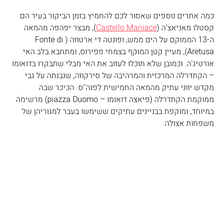
כמה אתרים נוספים שאסור לכם להחמיץ בזמן הביקור בעיר הם 
קסטלו מאניאצ'ה (
Castello Maniace
), מבצר יפהפה מהמאה 
ה-13 הממוקם על הים ממש, ופונטה די ארטוזה (Fonte di 
Aretusa), מעיין קטן המוקף בצמחי פפירוס, ומתחבא בלב האי 
אורטיג'ה. וכמובן שלא תוכלו לעזוב את האי מבלי שתבקרו בדואומו 
– הקתדרלה המרכזית והמרהיבה של סירקוזה, שנבנתה על גבי 
מקדש יווני עתיק מהמאה החמישית לפנה"ס. הכיכר שבה 
ממוקמת הקתדרלה (פיאצה דואומו – piazza Duomo) מרשימה 
במיוחד, ומוקפת בבניינים עתיקים ששימשו בעבר למגוריהן של 
משפחות אצולה. 