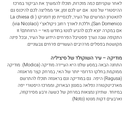
לאחר שקניתם כמה מזכרות, תוכלו להמשיך את הביקור במרכז 
ההיסטורי של נוטו. אם יש לכם זמן, אני ממליצה לכם להיכנס גם 
לתאטרון המרשים של העיר, לכנסיית סן דומניקו (La chiesa di 
San Domenico), וללכת לאורך רחוב ניקולאצ'י (via Nicolaci). 
אם במקרה יוצא לכם להגיע לנוטו בחודש מאי – הרווחתם! זו 
התקופה שבה נערך פסטיבל הפרחים הידוע של העיר, ובכל פינה 
מקושטת בפסלים מרהיבים העשויים פרחים צבעוניים.
מודיקה – עיר השוקולד של סיציליה
התחנה הבאה במסע שלנו היא העיירה מודיקה (Modica). מודיקה 
ממוקמת בחלקו הדרומי יותר של האי, במרחק קצר מראגוזה 
(Ragusa) היפה. גם במודיקה וגם בראגוזה תוכלו להתרשם 
מארכיטקטורה נפלאה בסגנון הבארוק, וממרכז היסטורי יפה 
במיוחד. שתיהן נמצאות במרחק של כשעה ורבע מסירקוזה, 
וארבעים דקות מנוטו (Noto).