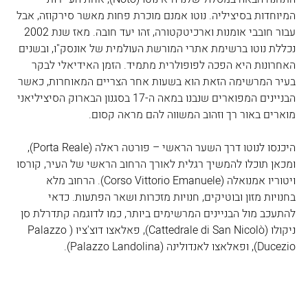
המיוחדות בסיציליה. נוטו אמנם מוכרת פחות מאשר סירקוזה, אבל 
עבור חובבי אומנות וארכיטקטורה, זהו יעד חובה. מאז שנת 2002 
נכללת נוטו ברשימת אתרי המורשת העולמית של אונסק"ו, ובשנים 
האחרונות היא הפכה לפופולרית מתמיד. הזמן האידיאלי לבקר 
בעיר המרשימה הזאת הוא בשעות אחר הצריים המאוחרות, כאשר 
הבניינים המפוארים שנבנו במאה ה-17 בסגנון הבארוק הסיציליאני 
מוארים באור רך וזהוב המשווה להם מראה קסום. 
היכנסו לנוטו דרך השער הראשי – פורטה ראלה (Porta Reale), 
ומכאן תוכלו להמשיך רגלית לאורך הרחוב הראשי של העיר, קורסו 
ויטוריו אמנואלה (Corso Vittorio Emanuele). הרחוב מלא 
בחנויות מזון ובוטיקים, חנויות מזכרות ושאר הפתעות. כדאי 
להתעכב מול הבניינים המרשימים ביותר, כמו לדוגמה קתדרלת סן 
ניקולו (Cattedrale di San Nicolò), פאלאצו דוצ'ציו (Palazzo 
Ducezio), ופאלאצו לאנדולינה (Palazzo Landolina).