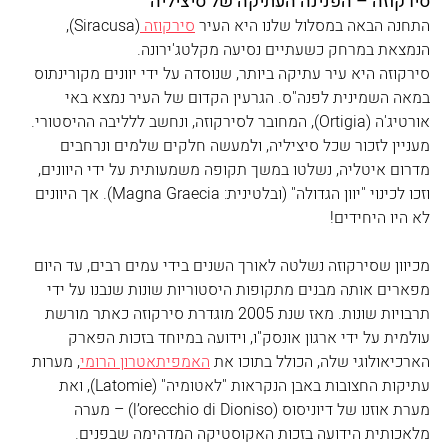
סירקוזה – הפנינה העתיקה של סיציליה
התחנה הבאה במסלול שלנו היא העיר 
סירקוזה 
(Siracusa), 
הנמצאת במרחק כשעתיים נסיעה מקלטג'ירונה. 
סירקוזה היא עיר עתיקה ביותר, שנוסדה על ידי יוונים מקורינתוס 
במאה השמינית לפנה"ס. הגרעין הקדום של העיר נמצא באי 
אורטיג'ה (Ortigia), המחובר לסירקוזה, ונחשב ללליבה ההיסטורי. 
מעניין לזכור שכל סיציליה, ולמעשה חלקים שלמים ונרחבים 
מדרום איטליה, נשלטו במשך תקופה משמעותית על ידי היוונים, 
וזכו לכינוי "יוון הגדולה" (ובלטינית: Magna Graecia). אך היוונים 
לא היו היחידים! 
מכיוון שסירקוזה נשלטה לאורך השנים בידי עמים רבים, עד היום 
מפארים אותה מבנים מתקופות היסטוריות שונות שנבנו על ידי 
תרבויות שונות. מאז שנת 2005 מוגדרת סירקוזה כאתר מורשת 
עולמית על ידי ארגון אונסק"ו, וידועה במיוחד בזכות הפארק 
הארכיאולוגי שלה, הכולל בתוכו את 
האמפיתאטרון הרומי
, מערות 
עתיקות החצובות באבן הנקראות "לאטומיה" (Latomie), ואת 
מערת אוזנו של דיוניסוס (l’orecchio di Dioniso) – מערה 
מלאכותית הידועה בזכות האקוסטיקה המדהימה שבפנים.