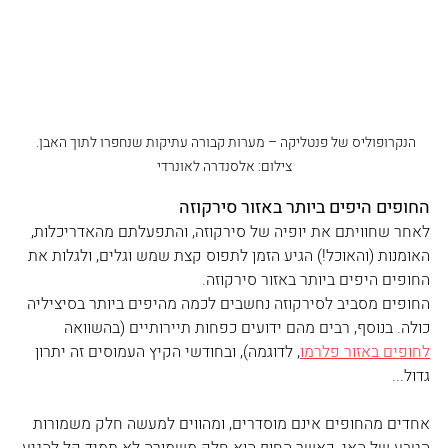
הנקרופוליס של פנטליקה – מערות קבורה עתיקות שנחפרו לתוך האבן. 
צילום: אלסנדרה לאונרדי
החופים היפים ביותר באזור סירקוזה
לאחר שחוויתם את יופיה של סירקוזה, והתפעלתם מהאדריכלות, 
האומנות (והאוכל!) הגיע הזמן לתפוס קצת שמש וגלים, ולגלות את 
החופים היפים ביותר באזור סירקוזה.
החופים מסביב לסירקוזה נחשבים לכמה מהיפים ביותר בסיציליה 
כולה. בנוסף, רבים מהם ידועים כפחות תיירותיים (בהשוואה 
לחופים באזור פלרמו
, לדוגמה), ובחודשי הקיץ העמוסים זה יתרון 
גדול... 
אחדים מהחופים אינם מוסדרים, ומהווים למעשה חלק משמורות 
הטבע של האי. כאשר החוף הוא חלק משמורה לא תמיד קל להגיע 