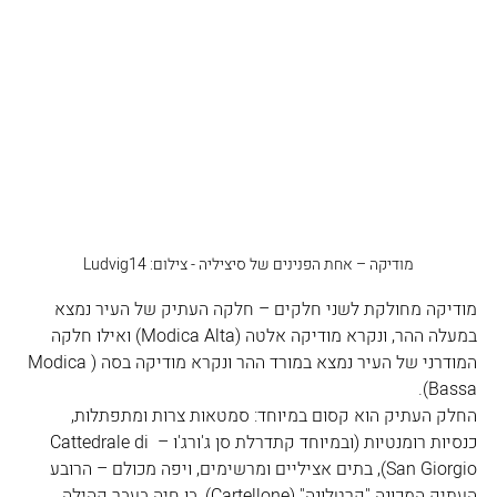
מודיקה – אחת הפנינים של סיציליה - צילום: Ludvig14
מודיקה מחולקת לשני חלקים – חלקה העתיק של העיר נמצא 
במעלה ההר, ונקרא מודיקה אלטה (Modica Alta) ואילו חלקה 
המודרני של העיר נמצא במורד ההר ונקרא מודיקה בסה (Modica 
Bassa).
החלק העתיק הוא קסום במיוחד: סמטאות צרות ומתפתלות, 
כנסיות רומנטיות (ובמיוחד קתדרלת סן ג'ורג'ו – Cattedrale di 
San Giorgio), בתים אציליים ומרשימים, ויפה מכולם – הרובע 
העתיק המכונה "קרטלונה" (Cartellone), בו חיה בעבר קהילה 