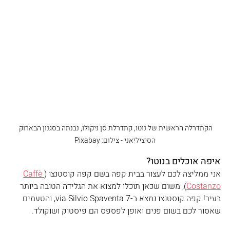
הקתדרלה הראשית של נוטו, קתדרלת סן ניקולו, נבנתה בסגנון הבארוק 
הסיציליאני - צילום: Pixabay
איפה אוכלים בנוטו?
אני ממליצה לכם לעצור בבית קפה בשם קפה קוסטנצו (
Caffè 
Costanzo
), משום שכאן תוכלו למצוא את הגלידה הטובה ביותר 
בעיר! קפה קוסטנצו נמצא ב-via Silvio Spaventa 7, והטעמים 
שאסור לכם בשום פנים ואופן לפספס הם פיסטוק ושוקולד.