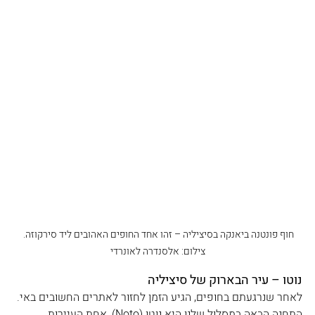
חוף פונטנה ביאנקה בסיציליה – זהו אחד החופים האהובים ליד סירקוזה. 
צילום: אלסנדרה לאונרדי
נוטו – עיר הבארוק של סיציליה
לאחר שנרגעתם בחופים, הגיע הזמן לחזור לאתרים החשובים באי.
התחנה הבאה במסלול שלנו היא נוטו (Noto), אחת העיירות 