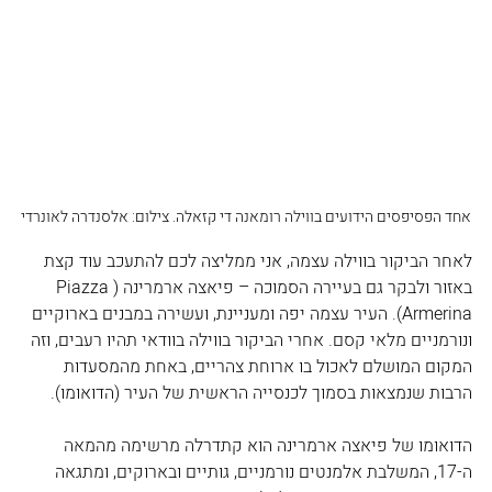
אחד הפסיפסים הידועים בווילה רומאנה די קזאלה. צילום: אלסנדרה לאונרדי
לאחר הביקור בווילה עצמה, אני ממליצה לכם להתעכב עוד קצת 
באזור ולבקר גם בעיירה הסמוכה – פיאצה ארמרינה (Piazza 
Armerina). העיר עצמה יפה ומעניינת, ועשירה במבנים בארוקיים 
ונורמניים מלאי קסם. אחרי הביקור בווילה בוודאי תהיו רעבים, וזה 
המקום המושלם לאכול בו ארוחת צהריים, באחת מהמסעדות 
הרבות שנמצאות בסמוך לכנסייה הראשית של העיר (הדואומו). 
הדואומו של פיאצה ארמרינה הוא קתדרלה מרשימה מהמאה 
ה-17, המשלבת אלמנטים נורמניים, גותיים ובארוקים, ומתגאה 