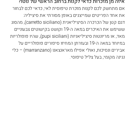
איזה מן מזכרות כדאי לקנות ברחוב הראשי של נוטו?
אם מתחשק לכם לקנות מזכרת טיפוסית לאי, כדאי לכם לבחור 
את אחד הפריטים שמייצגים באופן מסורתי את סיציליה:
דגם קטן של הכרכרה הסיציליאנית (carretto siciliano), מהסוג 
ששימש את האיכרים במאה ה-19 וקושט בקישוטים צבעוניים 
מאד, או מריונטות סיציליאניות (pupi siciliani), שהיו פופולריות 
במיוחד במאה ה-19 ובעזרתן המחיזו סיפורים פופולריים על 
אבירים ונסיכות, ואולי אפילו מאראנצאנו (marranzano) – כלי 
נגינה מקומי, בעל צליל טיפוסי.