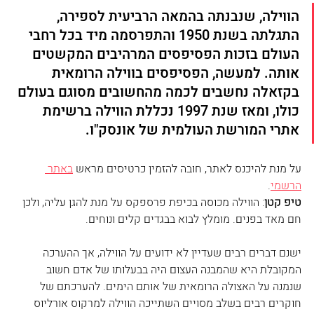
הווילה, שנבנתה בהמאה הרביעית לספירה, 
התגלתה בשנת 1950 והתפרסמה מיד בכל רחבי 
העולם בזכות הפסיפסים המרהיבים המקשטים 
אותה. למעשה, הפסיפסים בווילה הרומאית 
בקזאלה נחשבים לכמה מהחשובים מסוגם בעולם 
כולו, ומאז שנת 1997 נכללת הווילה ברשימת 
אתרי המורשת העולמית של אונסק"ו.
על מנת להיכנס לאתר, חובה להזמין כרטיסים מראש 
באתר 
הרשמי
. 
טיפ קטן
: הווילה מכוסה בכיפת פרספקס על מנת להגן עליה, ולכן 
חם מאד בפנים. מומלץ לבוא בבגדים קלים ונוחים.
ישנם דברים רבים שעדיין לא ידועים על הווילה, אך ההערכה 
המקובלת היא שהמבנה העצום היה בבעלותו של אדם חשוב 
שנמנה על האצולה הרומאית של אותם הימים. להערכתם של 
חוקרים רבים בשלב מסויים השתייכה הווילה למרקוס אורליוס 