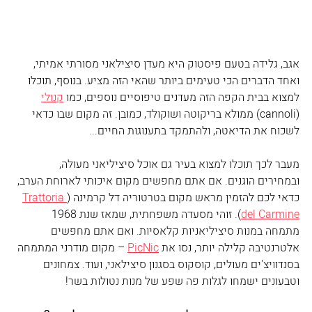
אגב, גלידה בטעם פיסטוק היא מעדן סיצילאני מסורתי אמיתי, 
ואחד הדברים הכי טעימים ביותר שהאי הזה מציע. בנוסף, תוכלו 
למצוא בבית הקפה הזה מעדנים טיפוסיים נוספים, כמו 
קנולי
(cannoli) ממולא בריקוטה ושוקולד, כמובן. זה מקום שבו כדאי 
לשכוח את הדיאטה, ולהתמקד בתענוגות החיים...
מעבר לכך תוכלו למצוא בעיר גם אוכל סיציליאני מעולה, 
ובמחירים הוגנים. אם אתם מחפשים מקום איכותי לארוחת הערב, 
כדאי לכם להזמין מראש מקום בטרטוריה דל קרמינה (
Trattoria 
del Carmine
). זוהי מסעדה משפחתית, שמאז שנת 1968 
מתמחה במנות סיציליאניות קלאסיות. ואם אתם מחפשים 
אלטרנטיבה קלילה יותר, נסו את 
PicNic
 – מקום מודרני המתמחה 
בסנדוויצ'ים מעולים, קוסקוס בסגנון סיצילאני, ועוד. צמחונים 
וטבעונים ישמחו לגלות פה שפע של מנות נטולות בשר!