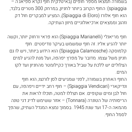
בשמורה תמצאו מספר חופים (באיטלקית חוף נקרא ספיאג'ה – 
spiaggia): החוף הקרוב ביותר לחניון, במרחק 300 מטרים בלבד, 
הוא חוף אלורו (Spiaggia di Eloro), המציע למבקרים חול דק 
וזהוב וממצאים ארכיאולוגיים מיוון העתיקה.
חוף מריאנלי (Spiaggia Marianelli) הוא פראי ורחוק יותר, וקשה 
יותר להגיע אליו. זה חוף שמשמש בעיקר נודיסטים. חוף 
קלמוסקה (Spiaggia Calamosche) הוא הידוע ביותר, ויש לו גם 
חניון משל עצמו. מדובר על מפרץ יפהפה, ועל מנת להגיע למים 
הצלולים יש ללכת על שביל באורך כקילומטר מהחניון ועד לקו 
המים. 
החוף האחרון בשמורה, לפני שמגיעים לסן לורנצו, הוא חוף 
ונדיקארי (Spiaggia Vendicari) – חוף רחב ידיים ויפהפה, עם 
חול לבן ומים שקופים. אם תצללו למטה, תוכלו לראות את 
הריסותיה של הטונרה (Tonnara) – אזור ששימש לדיג דגי טונה 
מהמאה ה-17 ועד שנת 1945. בסמוך נמצא המגדל העתיק, שהפך 
לסמל החוף.