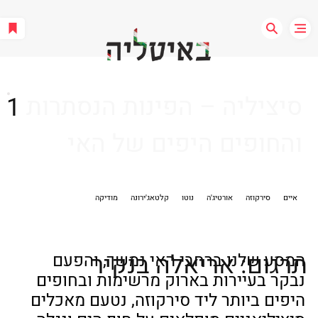
סיציליה – הפינות הנסתרות
1
והחופים היפים של האי
איים
סירקוזה
אורטיג'ה
נוטו
קלטאג'ירונה
מודיקה
תרגום: אריאלה בנקיר
המסע שלנו ברחבי האי נמשך, והפעם 
נבקר בעיירות בארוק מרשימות ובחופים 
היפים ביותר ליד סירקוזה, נטעם מאכלים 