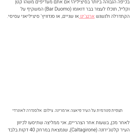
בכיפה הגבוהה ביותר בסיציליה! אם אתם מעדיפים משהו קטן 
וקליל, תוכלו לעצור בבר דואומו (Bar Duomo) המשקיף על 
הקתדרלה ולנשנש 
ארנצ'ינו 
או שניים, או סנדוויץ' סיציליאני עסיסי. 
תצפית פנורמית על העיר פיאצה ארמרינה. צילום: אלסנדרה לאונרדי
לאחר מכן, בשעות אחר הצהריים, אני ממליצה שתיסעו לכיוון 
העיר קלטג'ירונה (Caltagirone), שנמצאת במרחק 40 דקות בלבד 