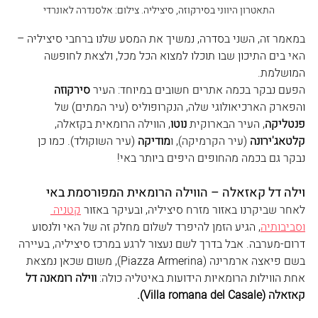
התאטרון היווני בסירקוזה, סיציליה. צילום: אלסנדרה לאונרדי
במאמר זה, השני בסדרה, נמשיך את המסע שלנו ברחבי סיציליה – 
האי בים התיכון שבו תוכלו למצוא הכל מכל, ולצאת לחופשה 
המושלמת.
הפעם נבקר בכמה אתרים חשובים במיוחד: העיר 
סירקוזה 
והפארק הארכיאולוגי שלה, הנקרופוליס (עיר המתים) של 
פנטליקה
, העיר הבארוקית 
נוטו
, הווילה הרומאית בקזאלה, 
קלטאג'ירונה 
(עיר הקרמיקה), ו
מודיקה
 (עיר השוקולד). כמו כן 
נבקר גם בכמה מהחופים היפים ביותר באי! 
וילה דל קאזאלה – הווילה הרומאית המפורסמת באי
לאחר שביקרנו באזור מזרח סיציליה, ובעיקר באזור 
קטניה 
וסביבותיה
, הגיע הזמן להיפרד לשלום מחלק זה של האי ולנסוע 
דרום-מערבה. אבל בדרך לשם נעצור לרגע במרכז סיציליה, בעיירה 
בשם פיאצה ארמרינה (Piazza Armerina), משום שכאן נמצאת 
אחת הווילות הרומאיות הידועות באיטליה כולה: 
ווילה רומאנה דל 
קאזאלה (Villa romana del Casale).