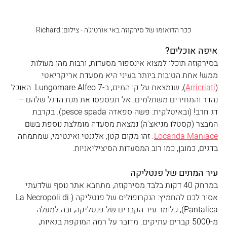
ככר הדואומו של סירקוזה באי אורטיג'ה‏ - צילום: Richard
איפה אוכלים?
בסירקוזה תוכלו למצוא אינספור מסעדות, ורבות מהן מעולות 
ממש! אחת הטובות ביותר בעיני היא מסעדת אריקריאטי 
(
Arricriati
), שנמצאת על קו המים, ב-Lungomare Alfeo 7. האוכל 
נהדר והמחירים משתלמים. אל תפספסו את מנת הדגל שלהם – 
דג חרב! (ובאיטלקית: פשה ספאדה pesce spada). בקרבת 
המבצר (קסטלו מניאצ'ה) נמצאת מסעדה מומלצת נוספת בשם 
Locanda Maniace
. זהו מקום קטן, אלגנטי ואינטימי, שמתמחה 
בדגים, כמובן, כמו רוב המסעדות הסיציליאניות. 
עיר המתים של פנטליקה
במרחק 40 דקות בלבד מסירקוזה, מתחבא אתר נוסף שלדעתי 
אסור לכם להחמיץ: הנקרופוליס של פנטליקה (La Necropoli di 
Pantalica), כלומר עיר הקברים של פנטליקה, ובה למעלה 
מ-5000 קברים עתיקים. מדובר על רמה המוקפת בגאיות, 