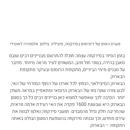
מערת האוזן של דיוניסוס בסירקוזה, סיציליה. צילום: אלסנדרה לאונרדי
בזמן הסיור בסירקוזה עצמה תוכלו להתרשם מבניינים רבים שנבנו 
מאבן בהירה, בגווני חול וזהב, המשווים לעיר מראה מיוחד. מדובר 
על מבנים מימי הביניים, מתקופת הרנסנס ובעיקר מתקופת 
הבארוק. 
הבארוק הסיצילאני, הנפוץ לכל אורכו של החוף המזרחי של האי, 
לבש צורה שונה מזו של הבארוק הרומאי ומתאפיין במראה מעודן 
יותר. הסיבה לכך שאפשר למצוא כאן בניינים רבים כל כך בסגנון 
הבארוק היא שבשנת 1600 פקדה את האי רעידת אדמה נוראית, 
שהחריבה חלק גדול מהמבנים. תושבי סירקוזה נאלצו לבנות את 
עירם מחדש, וכך נבנתה סירקוזה בהשפעת הסגנון הבולט באותה 
התקופה – הבארוק.