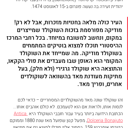
יהודית זעירה בה נעשה פוגרום ב-15 לאוגוסט 1474.
העיר כולה מלאה בחנויות מזכרות, אבל לא רק! 
מודיקה מפורסמת בזכות השוקולד שמייצרים 
במקום, ונחשב למשובח במיוחד. בכל רחבי המרכז 
ההיסטורי תוכלו למצוא בוטיקים המתמחים 
בשוקולד מודיקה. מה שמייחד את השוקולד 
המקומי הוא האופן שבו מעבדים את פולי הקקאו, 
והתוצאה היא שוקולד גרגירי (ולא חלק), בעל 
מתיקות מעודנת מאד בהשוואה לשוקולדים 
אחרים, ופריך מאד. 
זהו שוקולד שונה מאד מהשוקולדים המסחריים – כדאי לכם 
לנסות אותו, ולראות אם הוא לטעמכם. לא כולם אוהבים אותו... 
הכתובת הידועה ביותר בעיר עבור חובבי השוקולד היא 
Antica 
Dolceria Bonajuto
, מפעל קטן שפועל מאז שנת 1880 וממוקם 
בקורסו אומברטו 159. בסמוך אליו תוכלו למצוא גם את מוזיאון 