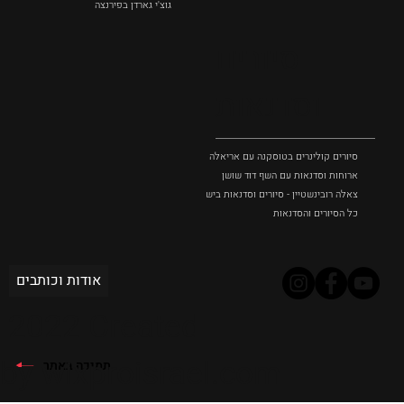
גוצ'י גארדן בפירנצה
סיורים
וסדנאות
סיורים קולינרים בטוסקנה עם אריאלה בנקיר
ארוחות וסדנאות עם השף דוד שושן
צאלה רובינשטיין - סיורים וסדנאות בישול בטוסקנה
כל הסיורים והסדנאות
אודות וכותבים
2022 Created
by wixproisrael.com
תמיכה באתר