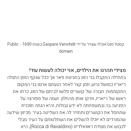
קסטל סנט'אנג'לו שצויר על ידי Gaspare Vanvitelli בשנת 1690 - Public 
domain 
מצידי תהרגו את הילדים, אני יכולה לעשות עוד!
בתחילה התקבלו בני הזוג בחגיגות פאר אך ככל שנקף הזמן התגלה 
ריאריו כמושל גרוע, וזמן קצר לאחר הגעתם ארגנו בני המקום 
התקוממות: חבורה של קושרים פלשו לביתם של הזוג, כרתו את 
ראשו של ריאריו, וזרקו אותו מהחלון. זעמה של ספורצה על 
הפגיעה בה ובמשפחתה לא ידע גבולות, והיא הגתה תוכנית 
שתחסל את הקושרים ותחזיר לה את השליטה בעיר: מכיוון שידעה 
שהמורדים לא יוכלו להשלים את השתלטותם על העיר מבלי 
לכבוש את מצודת ראוואלדינו (Rocca di Ravaldino), היא 