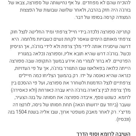
להוכיח שהם לא מפחדים. על אף נחישותה של ספורצה, צבאו של 
בורג'ה היה חזק בהרבה, ולאחר שלושה שבועות של הפצצות 
המצודה קרסה בסופו של דבר. 
קתרינה ספורצה נלכדה בידי חייל צרפתי ומיד החליטה לנצל חוק 
צרפתי מאותם הימים שאסר לקחת נשים כשבויות מלחמה. היא 
דרשה שיסגירו אותה לידי מלך צרפת ולא לידי בורג'ה, אך הניסיון 
נכשל. בורג'ה דרש שהיא תובא אליו, וספורצה נכלאה במגוריו 
הפרטיים. לא ברור לגמרי מה אירע במשך התקופה שבה ספורצה 
הייתה כלואה בפאלאצו שבו התגורר בורג'ה, אך על פי העדויות, 
כנראה שהיא נאנסה על ידו. רק בהמשך הצליחו כמה חיילים 
צרפתיים לנצל הזדמנות ולשחרר את ספורצה, ועל פי ההסכם בין 
מלך צרפת לבין צ'זארה בורג'ה היא עברה כאורחת (ולא כאסירה) 
לרומא. כעונש נוסף, איבדה ספורצה את חסותה על בנה הצעיר, 
שעבר (ביחד עם ירושתו הנאה) תחת חסותו של גיסה, לורנצו דה 
מדיצ'י. רק לאחר מאבק משפטי ארוך, שבו אליה בשנת 1504 בנה 
(ונכסיו). 
השיבה לרומא וסוף הדרך