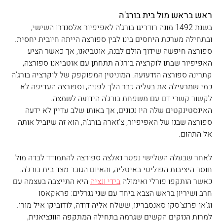
ראש בראש מול בית בורג'ה
בשנת 1492 מונה רודריגו בורג'ה לאפיפיור אלסנדרו השישי, 
ובתחילה מערכת היחסים בינו לבין ספורצה הייתה חיובית יחסית. 
ספורצה חיפשה שידוך הולם לבנה, אוטביאנו, אך כאשר הציע 
האפיפיור שבתו לוקרציה בורג'ה תתחתן עם אוטביאנו ספורצה, 
קתרינה ספורצה הזדעזעה. המוניטין המפוקפק של לוקרציה בורג'ה 
כמי שמרעילה את בעליה כבר הלך לפניה, וספורצה העדיפה לא 
לקשור קשרי דם עם משפחת בורג'ה הידועה לשמצה. 
האינסטינקטים שלה היו נכונים, אך באותו שלב עדיין לא ידעה 
ספורצה שבנו של האפיפיור, צ'זארה בורג'ה, הוא זה שיוביל אותה 
אל התהום.
לאחר שבעלה השלישי נפטר נאלצה ספורצה להתמודד לבדה מול 
חוסר היציבות הפוליטי באיטליה, והאיום הגובר מצד בית בורג'ה. 
כאשר הותקפו פורלי ואימולה 
בידי ונציה
 היא התייצבה בעצמה עם 
חרב ושיריון בראש הצבא ביחד עם שני גנרלים: פראקאסו 
וג'אן-פרנצ'סקו סאנסברינו, ששלח אליה דודה, לודוביקו איל מורו. 
למרות הנזקים הקשים שגרמה בתחילה המתקפה הוונציאנית, 