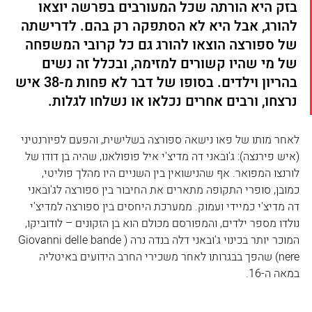
בזק היא הורתה שכל המעורבים בפרשה יוצאו 
להורג, אבל היא לא הסתפקה רק בהם. לדרישתה 
של ספורצה הוצאו להורג גם כל קרובי המשפחה 
של מי שהיו קשורים למזימה, ובכלל זה נשים 
בהריון וילדים. בסופו של דבר לא פחות מ-38 איש 
נרצחו, ורבים אחרים נכלאו או נשלחו לגלות. 
לאחר מותו של פאו נישאה ספורצה בשלישית, והפעם לפיורנטיני 
(איש פירנצה): ג'ובאני דה מדיצ'י איל פופולאנו, שהיה בן דודו של 
לורנצו המפואר. אף שהנישואין בין השניים היו מהלך פוליטי, 
כמובן, סופרי התקופה מתארים את החיבור בין ספורצה לג'ובאני 
דה מדיצ'י כמיידי ועמוק. ממערכת היחסים בין ספורצה למדיצ'י 
נולדו מספר ילדים, והמפורסם מכולם הוא בן הזקונים – לודוביקו, 
המוכר יותר בכינוי ג'ובאני דלה בנדה נרה (Giovanni delle bande 
nere) שהפך בבגרותו לאחר משכירי החרב הידועים באיטליה 
במאה ה-16.