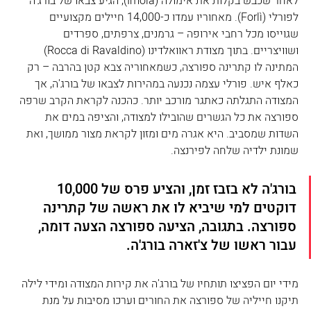
לאחר שכבש בקלות את אימולה (Imola), הגיע צבאו של בורג'ה 
לפורלי (Forlì). מאחוריו עמדו כ-14,000 חיילים מקצועיים 
שגוייסו מכל רחבי אירופה – גרמנים, צרפתים, ספרדים 
ושוויצריים. בתוך מצודת ראוואלדינו (Rocca di Ravaldino) 
המתינה לו קתרינה ספורצה, כשמאחוריה צבא קטן בהרבה – רק 
כאלף איש. פורלי עצמה נכנעה במהירות לצבאו של בורג'ה, אך 
המצודה התגלתה כאתגר מורכב יותר. כהכנה לקראת הקרב שרפה 
ספורצה את כל הגשרים שהובילו למצודה, והציפה במים את 
השדות שמסביב. היא אגרה מים ומזון לקראת מצור ממושך, ואת 
שמונת ילדיה שלחה לפירנצה.
בורג'ה לא בזבז זמן, והציע פרס של 10,000 
דוקטים למי שיביא לו את ראשה של קתרינה 
ספורצה. בתגובה, הציעה ספורצה הצעה דומה, 
עבור ראשו של צ'זארה בורג'ה.  
מידי יום הפציצו תותחיו של בורג'ה את קירות המצודה ומידי לילה 
תיקנו חייליה של ספורצה את החורים וערכו מסיבות על מנת 