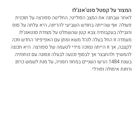
המצור על קסטל סנט'אנג'לו
לאחר שבחנה את המצב הפוליטי, החליטה ספורצה על תוכנית 
פעולה: אף שהייתה בחודש השביעי להריונה, היא עלתה על סוס 
והובילה בעקבותיה צבא קטן שהשתלט על מצודת סנטאנג'לו. 
מעמדה זו החל בעלה לנהל משא ומתן עם האפיפיור החדש וזכה 
לקצבה, אך זו הייתה נמוכה מידי לטעמה של ספורצה. היא תכננה 
להמשיך ולהתבצר אך לבסוף נכנעה לבעלה ונסוגה עם כוחותיה. 
בשנת 1484 הגיעו השניים במחוז רומניה, על מנת לשמש כרוזן 
ורוזנת אימולה ופורלי.