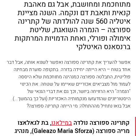
מתוחכמת ומחושבת, אבל גם מאהבת 
קנאית ותאבת דם ונקמה. השנה מציינת 
איטליה 560 שנה להולדתה של קתרינה 
ספורצה – הנמרה השואגת, שליטת 
אימולה ופורלי, ואחת הדמויות המרתקות 
ברנסאנס האיטלקי 
אפשר להעריך את קתרינה ספורצה ואפשר לשנוא אותה, אבל דבר 
אחד בטוח – היא הייתה יחידה בדורה. בתקופה סוערת מבחינה 
פוליטית, התבלטה ספורצה כמנהיגה מתוחכמת שלא היססה 
לעמוד מול מצביאים אכזריים שאיימו על שטחה. את הכינוי 
"הנמרה" היא הרוויחה ביושר, וכך גם את דברי הגנאי של 
היסטוריונים שהזדעזעו מנקמותיה האכזריות (ועל כך בהמשך...). 
אבל בואו נתחיל מההתחלה: מי הייתה קתרינה ספורצה?
קתרינה ספורצה נולדה 
במילאנו
, בת לגאלאצו 
מריה ספורצה (Galeazo Maria Sforza), מנהיג 