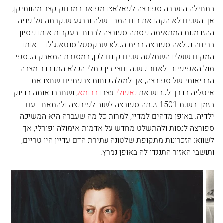
בתחילה הועברה ספורצה לפאלאצו מפואר במרחק קצר מהוותיקן, 
אך השנים לא הקהו את רוח המרד שלה וברגע שנקרתה על פניה 
ההזדמנות המתאימה ניסתה ספורצה לברוח. בעקבות אותו ניסיון 
בריחה נכלאה ספורצה בבית הכלא שבקסטל סנטאנג'לו – אותו 
המקום שעליו השתלטה שנים קודם לכן, במסגרת המאבק הכספי 
מול האפיפיור. לאחר כשנה וחצי בין כתלי הכלא התדרדר מצבה 
הבריאותי של ספורצה, אך למזלה כוחות צרפתיים שחצו את 
איטליה בדרך לכבוש את 
נאפולי
 עצרו 
ברומא
, ושחררו אותה בדיוק 
בזמן. בשנת 1501 זכתה ספורצה לשוב לפירנצה ולהתאחד עם 
ילדיה. באופן מדהים למדיי, למרות כל מה שעברה היא המשיכה 
ספורצה לנסות ולהתשלט מחדש על אדמות אימולה ופורלי, אך 
לשווא: הזכרונות מתקופת שלטונה עתירת הדם עדיין היו טריים, 
ותושבי האזור התנגדו לה באופן נמרץ.