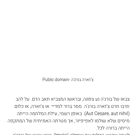
צ'זארה בורג'ה -Public domain 
צבאו של בורג'ה נע צפונה, ובראשו המצביא תאב הדם. על להב 
חרבו חרט צ'זארה בורג'ה  מסר ברור למדיי: או צ'זארה, או כלום 
(Aut Cesare, aut nihil). באופן רשמי, עילת המלחמה הייתה 
מיסים שלא שולמו לאפיפיור, אך מטרתה האמיתית של המתקפה 
הייתה ברורה לכל.