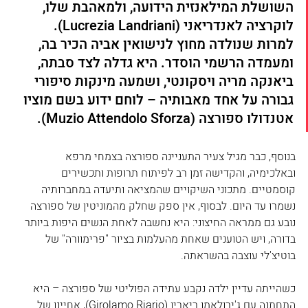
השושלת המילאנזית הידועה, ולמאהבת שלו, 
לוקרציה לאנדריאני (Lucrezia Landriani). 
למרות שנולדה מחוץ לנישואין אביה הכיר בה, 
ומעמדה הרשמי הוסדר. היא גדלה לצד סבתה, 
ביאנקה מריה ויסקונטי, ושמעה מינקות סיפורי 
גבורה על אחד מאבותיה – לוחם ידוע בשם מוציו 
אטנדולו ספורצה (Muzio Attendolo Sforza). 
בנוסף, כבר מגיל צעיר התעניינה ספורצה בצמחי מרפא 
ובאלכימיה, והקדישה זמן רב לפיתוח תרופות ותכשירים 
קוסמטיים. מתכוני השיקויים שהמציאה ותיעדה במחברותיה 
נשמרו עד היום. לבסוף, אין ספק שחלק מהמוניטין של ספורצה 
נובע גם ממראה החיצוני: היא נחשבה לאחת הנשים היפות ביותר 
בדורה, ויש הטוענים שאחת מהעלמות בציור "פרימוורה" של 
בוטיצ'לי עוצבה בהשראתה.
כשהייתה עדיין ילדה נקבע עתידה הפוליטי של ספורצה – היא 
התחתנה עם ג'ירולאמו ריאריו (Girolamo Riario), אחיינו של 