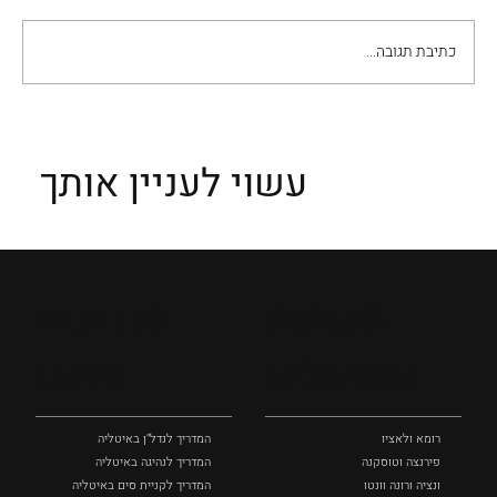
כתיבת תגובה...
הרנסנס האיטלקי: הומניזם, יצירתיות, וחדשנות
מסעירה
עשוי לעניין אותך
מקומות
מדריכים
ומסלולים
ומידע
רומא ולאציו
המדריך לנדל"ן באיטליה
פירנצה וטוסקנה ‏
המדריך לנהיגה באיטליה
ונציה ורונה וונטו
המדריך לקניית סים באיטליה