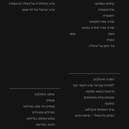
קולנוע ומוסיקה
ערוץ הקולינריה של צאלה רובינשטיין
ארכיטקטורה
ערוץ הבישול של דוד שושן
היסטוריה
מדריך אודיו לאופיצי
מדריך אודיו לגלריה בורגזה
דעות
שפה
המגזין
ציר הזמן של איטליה
לצפייה
אופנה
ושופינג
הסדרה איטלקים
"לסינייה קוצ'ינה" סרט תיעודי קצר
הרצאות בנושא אומנות
אופנה איטלקית
מקומות שלא מפספסים
שופינג
טוסקנה
שופינג הכי שווה במילאנו
ערוץ האומנות והקולנוע
הסיילים מתחילים
הסלון הוירטואלי – שיחות וידאו
שבוע האופנה במילאנו
ווינטג' בפירנצה