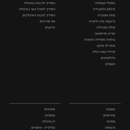
נאפולי‏ וקמפניה
המדריך לרכבות באיטליה
מילאנו ולומברדיה
המדריך לאוכל כשר באיטליה
מחוז אומבריה
המדריך להבנת האיטלקים
צ'ינקווה טרה וליגוריה
עוד מדריכים
פוליה וסיציליה ‏
אירועים
טורינו ופיימונטה
בולוניה ואמיליה רומאניה
מחוז לה מרקה
פריולי ונציה ג'וליה
הדולומיטים
האגמים
איטליה הנסתרת
אומנות
אוכל
כל המקומות
ותרבות
ומתכונים
אומנות
מתכונים
מוזיאונים
מסעדות
ספרות
יין איטלקי
הרצאות
קולינריה - מאמרים