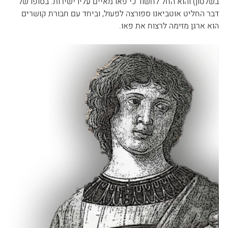
בשלטון) והוא החל לחשוד כי פאו מאיים עליו ישירות. בסופו של 
דבר החליט אוטביאנו ספורצה לפעול, וביחד עם חבורת קושרים 
הוא ארגן מזימה לרצוח את פאו. 