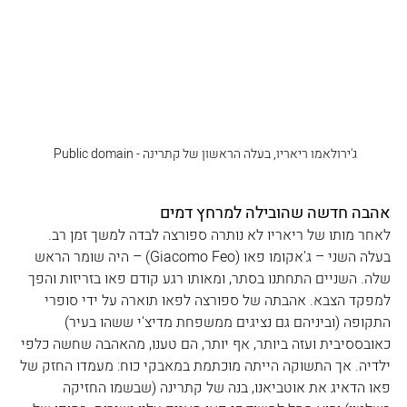
ג'ירולאמו ריאריו, בעלה הראשון של קתרינה - Public domain 
אהבה חדשה שהובילה למרחץ דמים
לאחר מותו של ריאריו לא נותרה ספורצה לבדה למשך זמן רב. 
בעלה השני – ג'אקומו פאו (Giacomo Feo) – היה שומר הראש 
שלה. השניים התחתנו בסתר, ומאותו רגע קודם פאו בזריזות והפך 
למפקד הצבא. אהבתה של ספורצה לפאו תוארה על ידי סופרי 
התקופה (וביניהם גם נציגים ממשפחת מדיצ'י ששהו בעיר) 
כאובססיבית ועזה ביותר, אף יותר, הם טענו, מהאהבה שחשה כלפי 
ילדיה. אך התשוקה הייתה מוכתמת במאבקי כוח: מעמדו החזק של 
פאו הדאיג את אוטביאנו, בנה של קתרינה (שבשמו החזיקה 