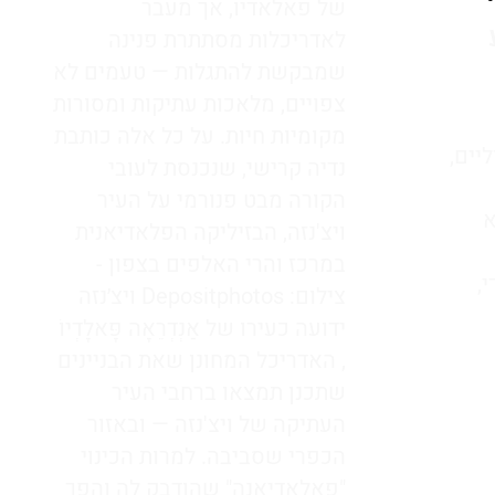
של פאלאדיו, אך מעבר
לאדריכלות מסתתרת פנינה
שמבקשת להתגלות — טעמים לא
צפויים, מלאכות עתיקות ומסורות
מקומיות חיות. על כל אלה כותבת
יים,
נדיה קרישי, שנכנסת לעובי
הקורה מבט פנורמי על העיר
) הוא
ויצ'נזה, הבזיליקה הפלאדיאנית
במרכז והרי האלפים בצפון -
,
צילום: Depositphotos ויצ׳נזה
ידועה כעירו של אַנְדְרֵאָה פָּאלָדְיוֹ
, האדריכל המחונן שאת הבניינים
שתכנן תמצאו ברחבי העיר
העתיקה של ויצ'נזה — ובאזור
הכפרי שסביבה. למרות הכינוי
"פאלאדיאנה" שהודבק לה והפך