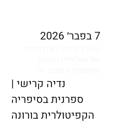
7 בפבר׳ 2026
העיר ויצ׳נזה: האדריכלות
של פאלאדיו והזהות
שמסתתרת מעבר לה
נדיה קרישי |
ספרנית בסיפריה
הקפיטולרית בורונה