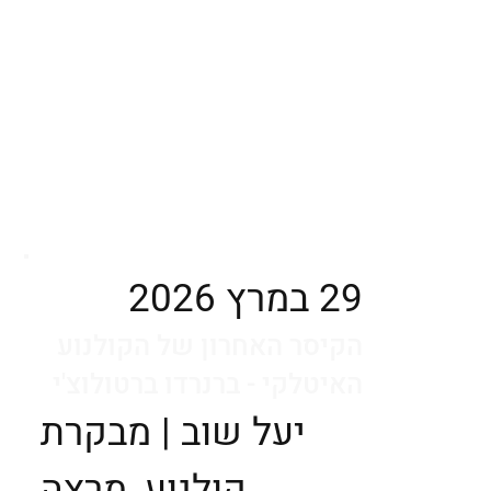
29 במרץ 2026
הקיסר האחרון של הקולנוע
האיטלקי - ברנרדו ברטולוצ'י
יעל שוב | מבקרת
קולנוע, מרצה