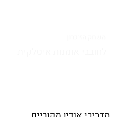
בקר/י בציר הזמן
משחק הזיכרון
לחובבי אומנות איטלקית
התחל/י לשחק
מדריכי אודיו מקוריים