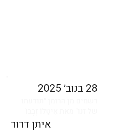
28 בנוב׳ 2025
רשמים מן הרומן "תודעתו
של זנו" מאת אִיטַלוֹ זְבֶבוֹ
איתן דרור