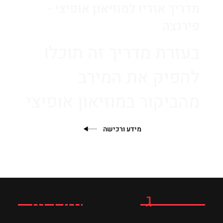
מדריך אודיו למוזיאון אופיצי -
פירנצה
בעזרת מדריך זה תוכלו
להפיק את המירב
מהביקור במוזיאון אופיצי
מידע ורכישה
המ
ג
זין
סגנון חיים ותרבות איטלקית